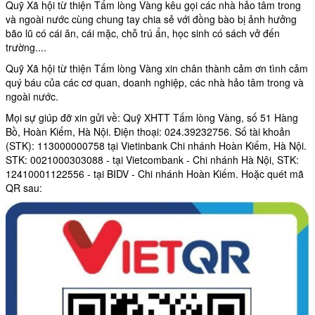
Quỹ Xã hội từ thiện Tấm lòng Vàng kêu gọi các nhà hảo tâm trong
và ngoài nước cùng chung tay chia sẻ với đồng bào bị ảnh hưởng
bão lũ có cái ăn, cái mặc, chỗ trú ẩn, học sinh có sách vở đến
trường....
Quỹ Xã hội từ thiện Tấm lòng Vàng xin chân thành cảm ơn tình cảm
quý báu của các cơ quan, doanh nghiệp, các nhà hảo tâm trong và
ngoài nước.
Mọi sự giúp đỡ xin gửi về: Quỹ XHTT Tấm lòng Vàng, số 51 Hàng
Bồ, Hoàn Kiếm, Hà Nội. Điện thoại: 024.39232756. Số tài khoản
(STK): 113000000758 tại Vietinbank Chi nhánh Hoàn Kiếm, Hà Nội.
STK: 0021000303088 - tại Vietcombank - Chi nhánh Hà Nội, STK:
12410001122556 - tại BIDV - Chi nhánh Hoàn Kiếm. Hoặc quét mã
QR sau: