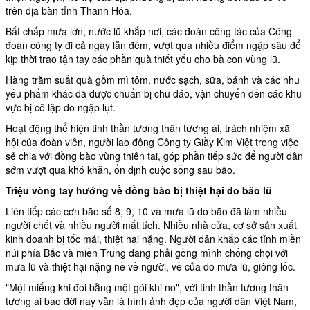
trên địa bàn tỉnh
Thanh Hóa
.
Bất chấp mưa lớn, nước lũ khắp nơi, các đoàn công tác của Công
đoàn công ty đi cả ngày lẫn đêm, vượt qua nhiều điểm ngập sâu để
kịp thời trao tận tay các phần quà thiết yếu cho bà con vùng lũ.
Hàng trăm suất quà gồm mì tôm, nước sạch, sữa, bánh và các nhu
yếu phẩm khác đã được chuẩn bị chu đáo, vận chuyển đến các khu
vực bị cô lập do ngập lụt.
Hoạt động thể hiện tinh thần tương thân tương ái, trách nhiệm xã
hội của đoàn viên, người lao động Công ty Giầy Kim Việt trong việc
sẻ chia với đồng bào vùng thiên tai, góp phần tiếp sức để người dân
sớm vượt qua khó khăn, ổn định cuộc sống sau bão.
Triệu vòng tay hướng về đồng bào bị thiệt hại do bão lũ
Liên tiếp các cơn bão số 8, 9, 10 và mưa lũ do bão đã làm nhiều
người chết và nhiều người mất tích. Nhiều nhà cửa, cơ sở sản xuất
kinh doanh bị tốc mái, thiệt hại nặng. Người dân khắp các tỉnh miền
núi phía Bắc và miền Trung đang phải gồng mình chống chọi với
mưa lũ và thiệt hại nặng nề về người, về của do mưa lũ, giông lốc.
"Một miếng khi đói bằng một gói khi no", với tinh thần tương thân
tương ái bao đời nay vẫn là hình ảnh đẹp của người dân Việt Nam,