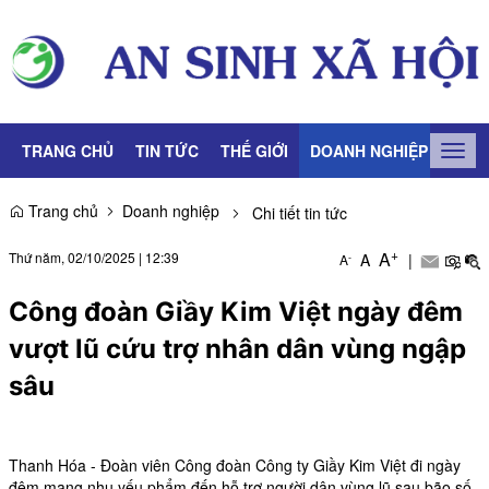
TRANG CHỦ
TIN TỨC
THẾ GIỚI
DOANH NGHIỆP
LAO
Togg
navig
Trang chủ
Doanh nghiệp
Chi tiết tin tức
+
A
Thứ năm, 02/10/2025
|
12:39
A
|
-
A
Công đoàn Giầy Kim Việt ngày đêm
vượt lũ cứu trợ nhân dân vùng ngập
sâu
Thanh Hóa - Đoàn viên Công đoàn Công ty Giầy Kim Việt đi ngày
đêm mang nhu yếu phẩm đến hỗ trợ người dân vùng lũ sau bão số