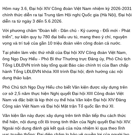
Hôm nay 3.6, Đại hội XIV Công đoàn Việt Nam nhiệm kỳ 2026-2031
chính thức diễn ra tại Trung tâm Hội nghị Quốc gia (Hà Nội), Đại hội
diễn ra từ ngày 3 đến 5.6.2026.
Với phương châm “Đoàn kết - Dân chủ - Kỷ cương - Đổi mới - Phát
triển", sự kiện quy tụ 780 đại biểu ưu tú, mang theo ý chí, nguyện
vọng và trí tuệ của gần 10 triệu đoàn viên công đoàn cả nước.
Tại phiên làm việc thứ nhất của Đại hội XIV Công đoàn Việt Nam,
ông Ngọ Duy Hiểu - Phó Bí thư Thường trực Đảng ủy, Phó Chủ tịch
Tổng LĐLĐVN trình bày tổng quát
Báo cáo chính trị
của Ban chấp
hành Tổng LĐLĐVN khóa XIII trình Đại hội; định hướng các nội
dung thảo luận.
Phó Chủ tịch Ngọ Duy Hiểu cho biết Văn kiện được xây dựng trên
cơ sở 2,5 năm thực hiện Nghị quyết Đại hội XIII Công đoàn Việt
Nam và đặc biệt là kịp thời cụ thể hóa Văn kiện Đại hội XIV Đảng
Cộng sản Việt Nam và Đại hội Mặt trận Tổ quốc lần thứ XI.
Văn kiện lần này được xây dựng trên tinh thần tiếp thu cách thức
thể hiện, nội dung cốt lõi trong tinh thần của Nghị quyết Đại hội XIV.
Ngoài nội dung đánh giá kết quả của nửa nhiệm kì qua theo lĩnh
vực truyền thống: Đại diện chăm lo bảo vệ quyền lợi của người lao