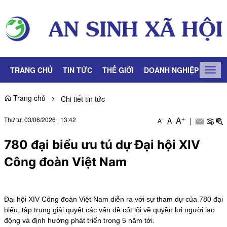
TRANG CHỦ
TIN TỨC
THẾ GIỚI
DOANH NGHIỆP
LAO
Togg
navig
Trang chủ
Chi tiết tin tức
+
A
Thứ tư, 03/06/2026
|
13:42
A
|
-
A
780 đại biểu ưu tú dự Đại hội XIV
Công đoàn Việt Nam
Đại hội XIV Công đoàn Việt Nam diễn ra với sự tham dự của 780 đại
biểu, tập trung giải quyết các vấn đề cốt lõi về quyền lợi người lao
động và định hướng phát triển trong 5 năm tới.