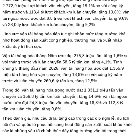
2.772,9 triệu lượt khách vận chuyển, tăng 19,1% so với cùng kỳ
năm trước và 113,4 tỷ lượt khách.km luân chuyển, tăng 13,6%; vận
tải ngoài nước ước đạt 8,8 triệu lượt khách vận chuyển, tăng 9,6%
và 28,0 tỷ lượt khách.km luân chuyển, tăng 9,2%.
Lĩnh vực vận tải hàng hóa tiếp tục ghi nhận mức tăng trưởng khá
nhờ hoạt động sản xuất công nghiệp, thương mại và xuất nhập
khẩu duy trì tích cực.
Vận tải hàng hóa tháng Năm ước đạt 275,8 triệu tấn, tăng 1,6% so
với tháng trước và luân chuyển 58,5 tỷ tấn.km, tăng 4,1%. Tính
chung 5 tháng đầu năm 2026, vận tải hàng hóa ước đạt 1.355,9
triệu tấn hàng hóa vận chuyển, tăng 13,9% so với cùng kỳ năm
trước và luân chuyển 269,6 tỷ tấn.km, tăng 12,5%.
Trong đó,
vận tải hàng hóa
trong nước đạt 1.331,1 triệu tấn vận
chuyển và 156,8 tỷ tấn.km luân chuyển; tăng 14,6%; vận tải ngoài
nước ước đạt 24,8 triệu tấn vận chuyển, tăng 16,3% và 112,8 tỷ
tấn.km luân chuyển, tăng 9,8%.
Theo đánh giá, nhu cầu đi lại tăng cao trong các dịp nghỉ lễ, du lịch
nội địa và quốc tế phục hồi cùng hoạt động sản xuất, xuất khẩu khởi
sắc là những yếu tố chính thúc đẩy tăng trưởng vận tải trong thời