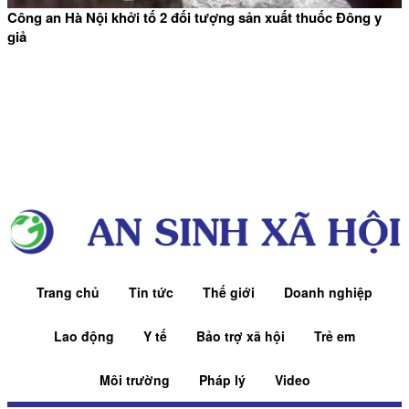
Công an Hà Nội khởi tố 2 đối tượng sản xuất thuốc Đông y
giả
Trang chủ
Tin tức
Thế giới
Doanh nghiệp
Lao động
Y tế
Bảo trợ xã hội
Trẻ em
Môi trường
Pháp lý
Video