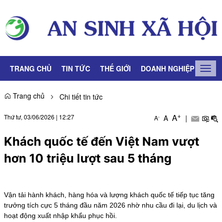
TRANG CHỦ
TIN TỨC
THẾ GIỚI
DOANH NGHIỆP
LAO
Togg
navig
Trang chủ
Chi tiết tin tức
+
A
Thứ tư, 03/06/2026
|
12:27
A
|
-
A
Khách quốc tế đến Việt Nam vượt
hơn 10 triệu lượt sau 5 tháng
Vận tải hành khách, hàng hóa và lượng khách quốc tế tiếp tục tăng
trưởng tích cực 5 tháng đầu năm 2026 nhờ nhu cầu đi lại, du lịch và
hoạt động xuất nhập khẩu phục hồi.