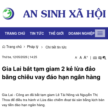
TRANG CHỦ
TIN TỨC
THẾ GIỚI
DOANH NGHIỆP
LAO
Togg
navig
Trang chủ
Pháp lý
Chi tiết tin tức
+
A
Thứ ba, 12/05/2026
|
14:25
A
|
-
A
Gia Lai bắt tạm giam 2 kẻ lừa đảo
bằng chiêu vay đáo hạn ngân hàng
Gia Lai - Công an đã bắt tạm giam Lê Tài Nông và Nguyễn Thị
Thoa để điều tra hành vi Lừa đảo chiếm đoạt tài sản bằng kịch bản
vay tiền đáo hạn ngân hàng.