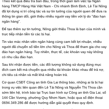
Theo kết quả điều tra ban đầu, trong thời gian làm việc tại Ngân
hàng TMCP Hàng Hải Việt Nam - Chi nhánh Bình Định, Lê Tài Nông
đã lợi dụng vị trí công tác và sự tin tưởng của người quen để đưa ra
thông tin gian dối, giới thiệu nhiều người vay tiền với lý do "đáo hạn
ngân hàng".
Để tạo thêm sự tin tưởng, Nông giới thiệu Thoa là bạn của mình và
trực tiếp nhận tiền từ các bị hại.
Tin vào mác nhân viên ngân hàng cùng cam kết lợi nhuận, nhiều
người đã chuyển số tiền lớn cho Nông và Thoa để tham gia cho vay
đáo hạn ngân hàng. Tuy nhiên, thực tế, các khoản vay này không
có nhu cầu đáo hạn.
Sau khi nhận được tiền, các đối tượng không sử dụng đúng mục
đích cam kết mà chuyển qua nhiều tài khoản khác nhau để trả nợ,
chi tiêu cá nhân và mất khả năng hoàn trả.
Cơ quan CSĐT Công an tỉnh Gia Lai thông báo, những ai là bị hại
trong vụ việc liên quan đến Lê Tài Nông và Nguyễn Thị Thoa cần
sớm liên hệ, trình báo tại Trực ban hình sự Công an tỉnh Gia Lai, số
144 Cần Vương, phường Quy Nhơn Nam, hoặc qua số điện thoại
0694.349.286 để được hướng dẫn giải quyết theo quy định.