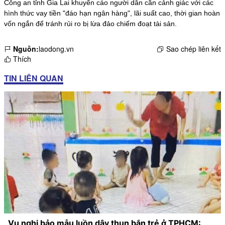
Công an tỉnh Gia Lai khuyến cáo người dân cần cảnh giác với các
hình thức vay tiền "đáo hạn ngân hàng", lãi suất cao, thời gian hoàn
vốn ngắn để tránh rủi ro bị lừa đảo chiếm đoạt tài sản.
Nguồn:
laodong.vn
Sao chép liên kết
Thích
TIN LIÊN QUAN
Vụ nghi bảo mẫu luồn dây thun bắn trẻ ở TPHCM: