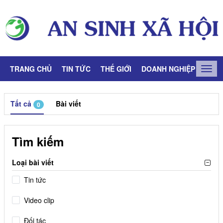
TRANG CHỦ
TIN TỨC
THẾ GIỚI
DOANH NGHIỆP
LAO
Togg
navig
Tất cả
Bài viết
0
Tìm kiếm
Loại bài viết
Tin tức
Video clip
Đối tác