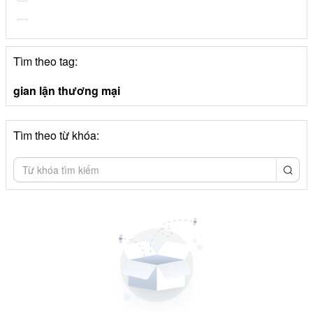
Spider
Spider
Tìm theo tag:
Spider
gian lận thương mại
congthuong.vn
Tìm theo từ khóa:
Spider
congthuong.vn
Spider
congthuong.vn
Spider
congthuong.vn
Spider