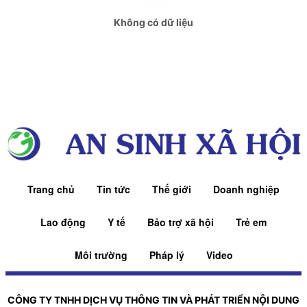
Không có dữ liệu
congthuong.vn
Spider
Spider
congthuong.vn
Spider
congthuong.vn
Trang chủ
Tin tức
Thế giới
Doanh nghiệp
congthuong.vn
Lao động
Y tế
Bảo trợ xã hội
Trẻ em
Pháp lý
Truyền thông
Môi trường
Pháp lý
Video
Spider
CÔNG TY TNHH DỊCH VỤ THÔNG TIN VÀ PHÁT TRIỂN NỘI DUNG