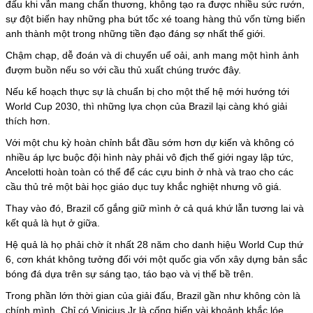
đấu khi vẫn mang chấn thương, không tạo ra được nhiều sức rướn,
sự đột biến hay những pha bứt tốc xé toang hàng thủ vốn từng biến
anh thành một trong những tiền đạo đáng sợ nhất thế giới.
Chậm chạp, dễ đoán và di chuyển uể oải, anh mang một hình ảnh
đượm buồn nếu so với cầu thủ xuất chúng trước đây.
Nếu kế hoạch thực sự là chuẩn bị cho một thế hệ mới hướng tới
World Cup 2030, thì những lựa chọn của Brazil lại càng khó giải
thích hơn.
Với một chu kỳ hoàn chỉnh bắt đầu sớm hơn dự kiến và không có
nhiều áp lực buộc đội hình này phải vô địch thế giới ngay lập tức,
Ancelotti hoàn toàn có thể để các cựu binh ở nhà và trao cho các
cầu thủ trẻ một bài học giáo dục tuy khắc nghiệt nhưng vô giá.
Thay vào đó, Brazil cố gắng giữ mình ở cả quá khứ lẫn tương lai và
kết quả là hụt ở giữa.
Hệ quả là họ phải chờ ít nhất 28 năm cho danh hiệu World Cup thứ
6, cơn khát không tưởng đối với một quốc gia vốn xây dựng bản sắc
bóng đá dựa trên sự sáng tạo, táo bạo và vị thế bề trên.
Trong phần lớn thời gian của giải đấu, Brazil gần như không còn là
chính mình. Chỉ có
Vinicius Jr
là cống hiến vài khoảnh khắc lóe