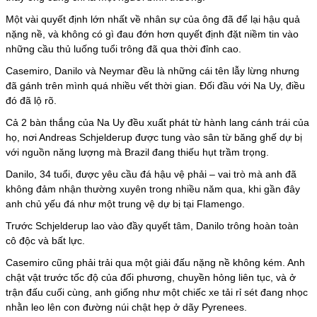
Một vài quyết định lớn nhất về nhân sự của ông đã để lại hậu quả
nặng nề, và không có gì đau đớn hơn quyết định đặt niềm tin vào
những cầu thủ luống tuổi trông đã qua thời đỉnh cao.
Casemiro, Danilo và
Neymar
đều là những cái tên lẫy lừng nhưng
đã gánh trên mình quá nhiều vết thời gian. Đối đầu với Na Uy, điều
đó đã lộ rõ.
Cả 2 bàn thắng của Na Uy đều xuất phát từ hành lang cánh trái của
họ, nơi Andreas Schjelderup được tung vào sân từ băng ghế dự bị
với nguồn năng lượng mà Brazil đang thiếu hụt trầm trọng.
Danilo, 34 tuổi, được yêu cầu đá hậu vệ phải – vai trò mà anh đã
không đảm nhận thường xuyên trong nhiều năm qua, khi gần đây
anh chủ yếu đá như một trung vệ dự bị tại Flamengo.
Trước Schjelderup lao vào đầy quyết tâm, Danilo trông hoàn toàn
cô độc và bất lực.
Casemiro cũng phải trải qua một giải đấu nặng nề không kém. Anh
chật vật trước tốc độ của đối phương, chuyền hỏng liên tục, và ở
trận đấu cuối cùng, anh giống như một chiếc xe tải rỉ sét đang nhọc
nhằn leo lên con đường núi chật hẹp ở dãy Pyrenees.