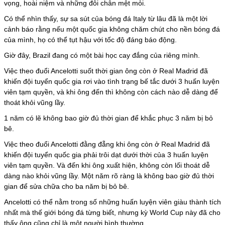
vọng, hoài niệm và những đôi chân mệt mỏi.
Có thể nhìn thấy, sự sa sút của bóng đá Italy từ lâu đã là một lời
cảnh báo rằng nếu một quốc gia không chăm chút cho nền bóng đá
của mình, họ có thể tụt hậu với tốc độ đáng báo động.
Giờ đây, Brazil đang có một bài học cay đắng của riêng mình.
Việc theo đuổi Ancelotti suốt thời gian ông còn ở Real Madrid đã
khiến đội tuyển quốc gia rơi vào tình trạng bế tắc dưới 3 huấn luyện
viên tạm quyền, và khi ông đến thì không còn cách nào dễ dàng để
thoát khỏi vũng lầy.
1 năm có lẽ không bao giờ đủ thời gian để khắc phục 3 năm bị bỏ
bê.
Việc theo đuổi Ancelotti đằng đẵng khi ông còn ở Real Madrid đã
khiến đội tuyển quốc gia phải trôi dạt dưới thời của 3 huấn luyện
viên tạm quyền. Và đến khi ông xuất hiện, không còn lối thoát dễ
dàng nào khỏi vũng lầy. Một năm rõ ràng là không bao giờ đủ thời
gian để sửa chữa cho ba năm bị bỏ bê.
Ancelotti có thể nằm trong số những huấn luyện viên giàu thành tích
nhất mà thế giới bóng đá từng biết, nhưng kỳ World Cup này đã cho
thấy ông cũng chỉ là một người bình thường.