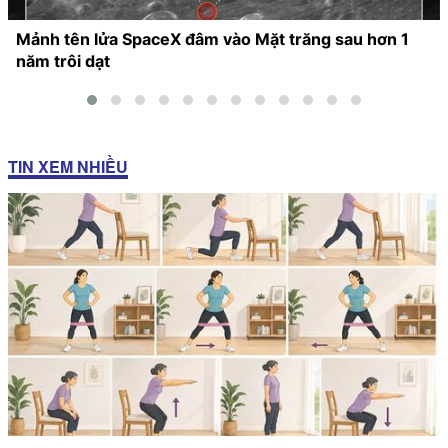
Mảnh tên lửa SpaceX đâm vào Mặt trăng sau hơn 1
năm trôi dạt
TIN XEM NHIỀU