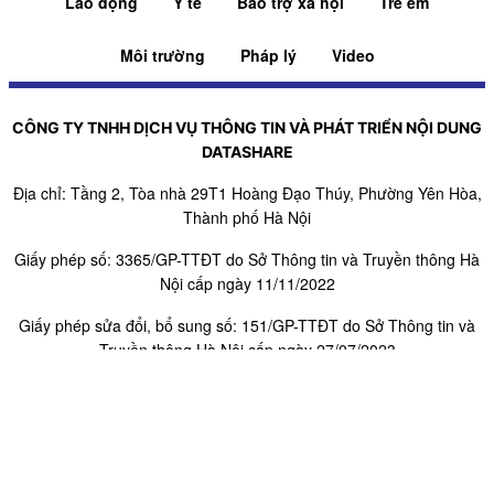
Lao động
Y tế
Bảo trợ xã hội
Trẻ em
Môi trường
Pháp lý
Video
CÔNG TY TNHH DỊCH VỤ THÔNG TIN VÀ PHÁT TRIỂN NỘI DUNG
DATASHARE
Địa chỉ: Tầng 2, Tòa nhà 29T1 Hoàng Đạo Thúy, Phường Yên Hòa,
Thành phố Hà Nội
Giấy phép số: 3365/GP-TTĐT do Sở Thông tin và Truyền thông Hà
Nội cấp ngày 11/11/2022
Giấy phép sửa đổi, bổ sung số: 151/GP-TTĐT do Sở Thông tin và
Truyền thông Hà Nội cấp ngày 27/07/2023
Người chịu trách nhiệm nội dung trang thông tin điện tử tổng hợp:
Giám Đốc - Phạm Ngọc Thuấn
SĐT:
0971521639
- Email:
adbooking@datashare.vn