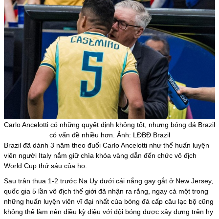
Carlo Ancelotti có những quyết định không tốt, nhưng bóng đá Brazil
có vấn đề nhiều hơn. Ảnh: LĐBĐ Brazil
Brazil đã dành 3 năm theo đuổi Carlo Ancelotti như thể huấn luyện
viên người Italy nắm giữ chìa khóa vàng dẫn đến chức vô địch
World Cup thứ sáu của họ.
Sau trận thua 1-2 trước Na Uy dưới cái nắng gay gắt ở New Jersey,
quốc gia 5 lần vô địch thế giới đã nhận ra rằng, ngay cả một trong
những huấn luyện viên vĩ đại nhất của bóng đá cấp câu lạc bộ cũng
không thể làm nên điều kỳ diệu với đội bóng được xây dựng trên hy