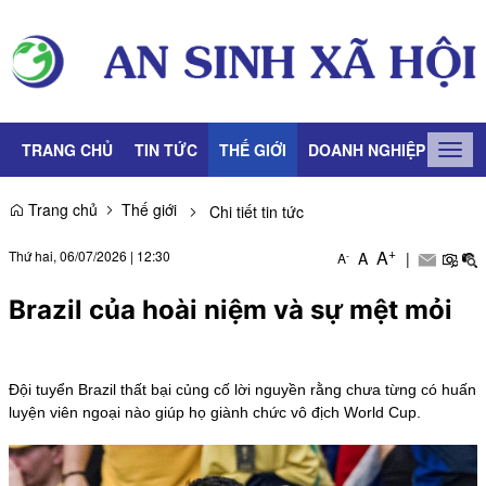
TRANG CHỦ
TIN TỨC
THẾ GIỚI
DOANH NGHIỆP
LAO
Togg
navig
Trang chủ
Thế giới
Chi tiết tin tức
+
A
Thứ hai, 06/07/2026
|
12:30
A
|
-
A
Brazil của hoài niệm và sự mệt mỏi
Đội tuyển Brazil thất bại củng cố lời nguyền rằng chưa từng có huấn
luyện viên ngoại nào giúp họ giành chức vô địch World Cup.