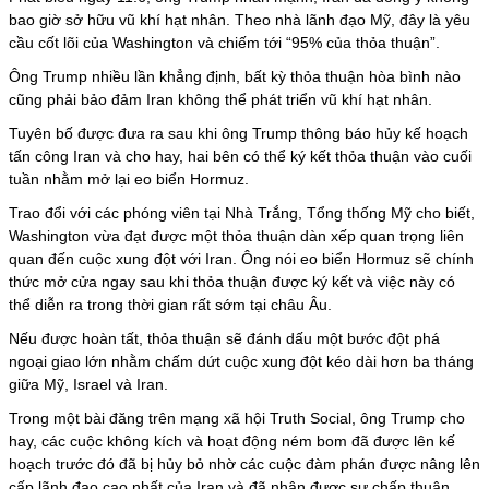
bao giờ sở hữu vũ khí hạt nhân. Theo nhà lãnh đạo Mỹ, đây là yêu
cầu cốt lõi của Washington và chiếm tới “95% của thỏa thuận”.
Ông Trump nhiều lần khẳng định, bất kỳ thỏa thuận hòa bình nào
cũng phải bảo đảm Iran không thể phát triển vũ khí hạt nhân.
Tuyên bố được đưa ra sau khi ông Trump thông báo hủy kế hoạch
tấn công Iran và cho hay, hai bên có thể ký kết thỏa thuận vào cuối
tuần nhằm mở lại eo biển Hormuz.
Trao đổi với các phóng viên tại Nhà Trắng, Tổng thống Mỹ cho biết,
Washington vừa đạt được một thỏa thuận dàn xếp quan trọng liên
quan đến cuộc xung đột với Iran. Ông nói eo biển Hormuz sẽ chính
thức mở cửa ngay sau khi thỏa thuận được ký kết và việc này có
thể diễn ra trong thời gian rất sớm tại châu Âu.
Nếu được hoàn tất, thỏa thuận sẽ đánh dấu một bước đột phá
ngoại giao lớn nhằm chấm dứt cuộc xung đột kéo dài hơn ba tháng
giữa Mỹ, Israel và Iran.
Trong một bài đăng trên mạng xã hội Truth Social, ông Trump cho
hay, các cuộc không kích và hoạt động ném bom đã được lên kế
hoạch trước đó đã bị hủy bỏ nhờ các cuộc đàm phán được nâng lên
cấp lãnh đạo cao nhất của Iran và đã nhận được sự chấp thuận.