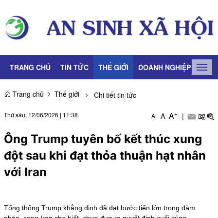
TRANG CHỦ
TIN TỨC
THẾ GIỚI
DOANH NGHIỆP
LAO
Togg
navig
Trang chủ
Thế giới
Chi tiết tin tức
+
A
Thứ sáu, 12/06/2026
|
11:38
A
|
-
A
Ông Trump tuyên bố kết thúc xung
đột sau khi đạt thỏa thuận hạt nhân
với Iran
Tổng thống Trump khẳng định đã đạt bước tiến lớn trong đàm
phán, song Iran cho biết, chưa đưa ra quyết định cuối cùng.