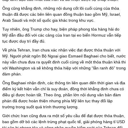
Ông cũng khẳng định, những nội dung cốt lõi cuối cùng của thỏa
thuận đã được các bên liên quan đồng thuận bao gồm Mỹ, Israel,
Arab Saudi và một số quốc gia khác trong khu vực.
Tuy nhiên, ông Trump cho hay, biện pháp phong tỏa hàng hải do
Mỹ dẫn đầu đối với các cảng của Iran tại eo biển Hormuz vẫn tiếp
tục được duy trì đầy đủ.
Về phía Tehran,
Iran
chưa xác nhận việc đạt được thỏa thuận với
Mỹ. Người phát ngôn Bộ Ngoại giao Esmaeil Baghaei cho biết, nước
này vẫn chưa đưa ra quyết định cuối cùng về một thỏa thuận khả thi
với Washington và sẽ không thỏa hiệp với những “lằn ranh đỏ” trong
đàm phán.
Ông Baghaei nhận định, các thông tin liên quan đến thời gian và địa
điểm ký kết hiện vẫn chỉ là suy đoán, đồng thời khẳng định chưa có
điều gì được hoàn tất. Theo ông, phần lớn nội dung văn bản đàm
phán đã được hoàn thiện nhưng phía Mỹ liên tục thay đổi lập
trường trong suốt quá trình thương lượng.
Giới chức Iran cũng đưa ra một số yêu cầu để đạt được thỏa thuận,
bao gồm dỡ bỏ các lệnh trừng phạt quốc tế, giải phóng hàng tỉ USD
tài sản bị phong tỏa và công nhận quyền kiểm soát của Tehran đối