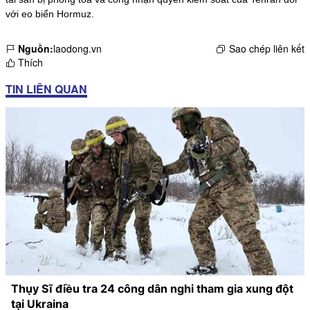
với eo biển Hormuz.
Nguồn:
laodong.vn
Sao chép liên kết
Thích
TIN LIÊN QUAN
Thụy Sĩ điều tra 24 công dân nghi tham gia xung đột
tại Ukraina