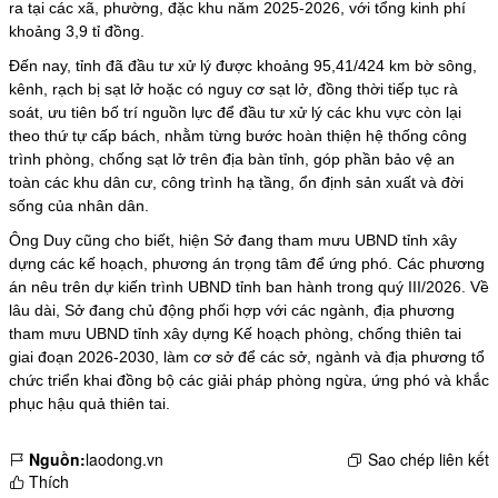
ra tại các xã, phường, đặc khu năm 2025-2026, với tổng kinh phí
khoảng 3,9 tỉ đồng.
Đến nay, tỉnh đã đầu tư xử lý được khoảng 95,41/424 km bờ sông,
kênh, rạch bị sạt lở hoặc có nguy cơ sạt lở, đồng thời tiếp tục rà
soát, ưu tiên bố trí nguồn lực để đầu tư xử lý các khu vực còn lại
theo thứ tự cấp bách, nhằm từng bước hoàn thiện hệ thống công
trình phòng, chống sạt lở trên địa bàn tỉnh, góp phần bảo vệ an
toàn các khu dân cư, công trình hạ tầng, ổn định sản xuất và đời
sống của nhân dân.
Ông Duy cũng cho biết, hiện Sở đang tham mưu UBND tỉnh xây
dựng các kế hoạch, phương án trọng tâm để ứng phó. Các phương
án nêu trên dự kiến trình UBND tỉnh ban hành trong quý III/2026. Về
lâu dài, Sở đang chủ động phối hợp với các ngành, địa phương
tham mưu UBND tỉnh xây dựng Kế hoạch phòng, chống thiên tai
giai đoạn 2026-2030, làm cơ sở để các sở, ngành và địa phương tổ
chức triển khai đồng bộ các giải pháp phòng ngừa, ứng phó và khắc
phục hậu quả thiên tai.
Nguồn:
laodong.vn
Sao chép liên kết
Thích