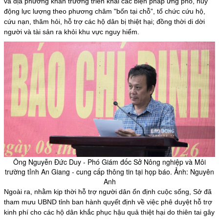
và địa phương khẩn trương triển khai các biện pháp ứng phó, huy
động lực lượng theo phương châm "bốn tại chỗ”, tổ chức cứu hộ,
cứu nạn, thăm hỏi, hỗ trợ các hộ dân bị thiệt hại; đồng thời di dời
người và tài sản ra khỏi khu vực nguy hiểm.
Ông Nguyễn Đức Duy - Phó Giám đốc Sở Nông nghiệp và Môi
trường tỉnh An Giang - cung cấp thông tin tại họp báo. Ảnh: Nguyên
Anh
Ngoài ra, nhằm kịp thời hỗ trợ người dân ổn định cuộc sống, Sở đã
tham mưu UBND tỉnh ban hành quyết định về việc phê duyệt hỗ trợ
kinh phí cho các hộ dân khắc phục hậu quả thiệt hại do thiên tai gây