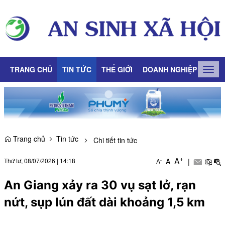
TRANG CHỦ
TIN TỨC
THẾ GIỚI
DOANH NGHIỆP
LAO
Togg
navig
Trang chủ
Tin tức
Chi tiết tin tức
+
A
Thứ tư, 08/07/2026
|
14:18
A
|
-
A
An Giang xảy ra 30 vụ sạt lở, rạn
nứt, sụp lún đất dài khoảng 1,5 km