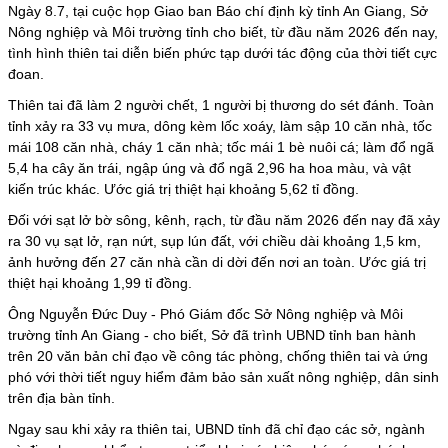
Ngày 8.7, tại cuộc họp Giao ban Báo chí định kỳ tỉnh An Giang, Sở
Nông nghiệp và Môi trường tỉnh cho biết, từ đầu năm 2026 đến nay,
tình hình thiên tai diễn biến phức tạp dưới tác động của thời tiết cực
đoan.
Thiên tai đã làm 2 người chết, 1 người bị thương do sét đánh. Toàn
tỉnh xảy ra 33 vụ mưa, dông kèm lốc xoáy, làm sập 10 căn nhà, tốc
mái 108 căn nhà, cháy 1 căn nhà; tốc mái 1 bè nuôi cá; làm đổ ngã
5,4 ha cây ăn trái, ngập úng và đổ ngã 2,96 ha hoa màu, và vật
kiến trúc khác. Ước giá trị thiệt hại khoảng 5,62 tỉ đồng.
Đối với
sạt lở
bờ sông, kênh, rạch, từ đầu năm 2026 đến nay đã xảy
ra 30 vụ sạt lở, rạn nứt, sụp lún đất, với chiều dài khoảng 1,5 km,
ảnh hưởng đến 27 căn nhà cần di dời đến nơi an toàn. Ước giá trị
thiệt hại khoảng 1,99 tỉ đồng.
Ông Nguyễn Đức Duy - Phó Giám đốc Sở Nông nghiệp và Môi
trường tỉnh An Giang - cho biết, Sở đã trình UBND tỉnh ban hành
trên 20 văn bản chỉ đạo về công tác phòng, chống thiên tai và ứng
phó với thời tiết nguy hiểm đảm bảo sản xuất nông nghiệp, dân sinh
trên địa bàn tỉnh.
Ngay sau khi xảy ra thiên tai, UBND tỉnh đã chỉ đạo các sở, ngành