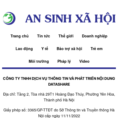
Trang chủ
Tin tức
Thế giới
Doanh nghiệp
Lao động
Y tế
Bảo trợ xã hội
Trẻ em
Môi trường
Pháp lý
Video
CÔNG TY TNHH DỊCH VỤ THÔNG TIN VÀ PHÁT TRIỂN NỘI DUNG
DATASHARE
Địa chỉ: Tầng 2, Tòa nhà 29T1 Hoàng Đạo Thúy, Phường Yên Hòa,
Thành phố Hà Nội
Giấy phép số: 3365/GP-TTĐT do Sở Thông tin và Truyền thông Hà
Nội cấp ngày 11/11/2022