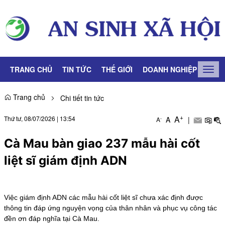
TRANG CHỦ
TIN TỨC
THẾ GIỚI
DOANH NGHIỆP
LAO
Togg
navig
Trang chủ
Chi tiết tin tức
+
A
Thứ tư, 08/07/2026
|
13:54
A
|
-
A
Cà Mau bàn giao 237 mẫu hài cốt
liệt sĩ giám định ADN
Việc giám định ADN các mẫu hài cốt liệt sĩ chưa xác định được
thông tin đáp ứng nguyện vọng của thân nhân và phục vụ công tác
đền ơn đáp nghĩa tại Cà Mau.