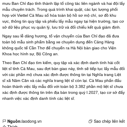
mưu Ban Chỉ đạo tỉnh thành lập tổ công tác liên ngành và hai đội lấy
mẫu chuyên trách. Trong quá trình khai quật, các lực lượng phối
hợp với Viettel Cà Mau số hóa toàn bộ hồ sơ mộ chí, sơ đồ khu
vực, thông tin quy tập và phiếu lấy mẫu ngay tại hiện trường, tạo cơ
sở dữ liệu phục vụ quản lý, lưu trữ và đối chiếu kết quả giám định.
Ngay sau lễ dâng hương, tổ vận chuyển của Ban Chỉ đạo đã đưa
toàn bộ mẫu sinh phẩm bằng xe chuyên dụng đến Cảng Hàng
không quốc tế Cần Thơ để chuyển ra Hà Nội bàn giao cho Viện
Khoa học hình sự, Bộ Công an.
Theo Ban Chỉ đạo tìm kiếm, quy tập và xác định danh tính hài cốt
liệt sĩ tỉnh Cà Mau, sau đợt bàn giao này, tỉnh sẽ tiếp tục lấy mẫu đối
với các phần mộ chưa xác định được thông tin tại Nghĩa trang Liệt
sĩ xã Năm Căn và các nghĩa trang liệt sĩ còn lại. Cà Mau phấn đấu
hoàn thành việc lấy mẫu đối với toàn bộ 3.382 phần mộ liệt sĩ chưa
xác định được thông tin trên địa bàn trong quý I.2027, tạo cơ sở đẩy
nhanh việc xác định danh tính các liệt sĩ.
Nguồn:
laodong.vn
Sao chép liên kết
Thích