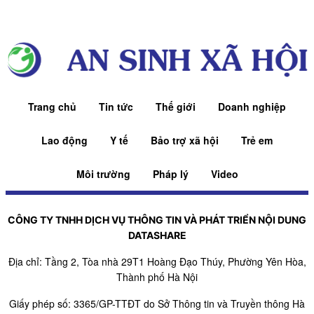
Trang chủ
Tin tức
Thế giới
Doanh nghiệp
Lao động
Y tế
Bảo trợ xã hội
Trẻ em
Môi trường
Pháp lý
Video
CÔNG TY TNHH DỊCH VỤ THÔNG TIN VÀ PHÁT TRIỂN NỘI DUNG
DATASHARE
Địa chỉ: Tầng 2, Tòa nhà 29T1 Hoàng Đạo Thúy, Phường Yên Hòa,
Thành phố Hà Nội
Giấy phép số: 3365/GP-TTĐT do Sở Thông tin và Truyền thông Hà