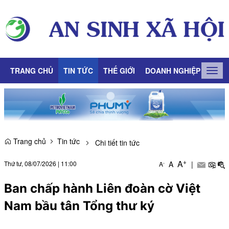
TRANG CHỦ
TIN TỨC
THẾ GIỚI
DOANH NGHIỆP
LAO
Togg
navig
Trang chủ
Tin tức
Chi tiết tin tức
+
A
Thứ tư, 08/07/2026
|
11:00
A
|
-
A
Ban chấp hành Liên đoàn cờ Việt
Nam bầu tân Tổng thư ký