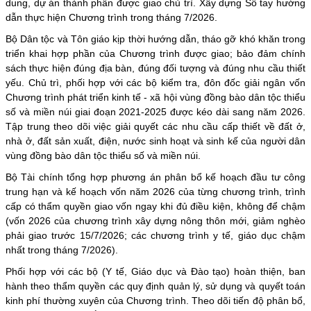
dung, dự án thành phần được giao chủ trì. Xây dựng Sổ tay hướng
dẫn thực hiện Chương trình trong tháng 7/2026.
Bộ Dân tộc và Tôn giáo kịp thời hướng dẫn, tháo gỡ khó khăn trong
triển khai hợp phần của Chương trình được giao; bảo đảm chính
sách thực hiện đúng địa bàn, đúng đối tượng và đúng nhu cầu thiết
yếu. Chủ trì, phối hợp với các bộ kiểm tra, đôn đốc giải ngân vốn
Chương trình phát triển kinh tế - xã hội vùng đồng bào dân tộc thiểu
số và miền núi giai đoạn 2021-2025 được kéo dài sang năm 2026.
Tập trung theo dõi việc giải quyết các nhu cầu cấp thiết về đất ở,
nhà ở, đất sản xuất, điện, nước sinh hoạt và sinh kế của người dân
vùng đồng bào dân tộc thiểu số và miền núi.
Bộ Tài chính tổng hợp phương án phân bổ kế hoạch đầu tư công
trung hạn và kế hoạch vốn năm 2026 của từng chương trình, trình
cấp có thẩm quyền giao vốn ngay khi đủ điều kiện, không để chậm
(vốn 2026 của chương trình xây dựng nông thôn mới, giảm nghèo
phải giao trước 15/7/2026; các chương trình y tế, giáo dục chậm
nhất trong tháng 7/2026).
Phối hợp với các bộ (Y tế, Giáo dục và Đào tạo) hoàn thiện, ban
hành theo thẩm quyền các quy định quản lý, sử dụng và quyết toán
kinh phí thường xuyên của Chương trình. Theo dõi tiến độ phân bổ,