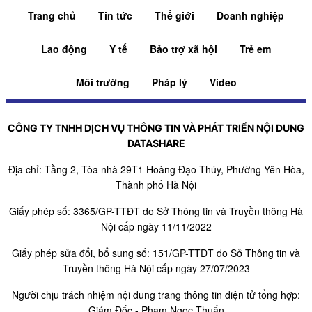
Trang chủ
Tin tức
Thế giới
Doanh nghiệp
Lao động
Y tế
Bảo trợ xã hội
Trẻ em
Môi trường
Pháp lý
Video
CÔNG TY TNHH DỊCH VỤ THÔNG TIN VÀ PHÁT TRIỂN NỘI DUNG
DATASHARE
Địa chỉ: Tầng 2, Tòa nhà 29T1 Hoàng Đạo Thúy, Phường Yên Hòa,
Thành phố Hà Nội
Giấy phép số: 3365/GP-TTĐT do Sở Thông tin và Truyền thông Hà
Nội cấp ngày 11/11/2022
Giấy phép sửa đổi, bổ sung số: 151/GP-TTĐT do Sở Thông tin và
Truyền thông Hà Nội cấp ngày 27/07/2023
Người chịu trách nhiệm nội dung trang thông tin điện tử tổng hợp:
Giám Đốc - Phạm Ngọc Thuấn