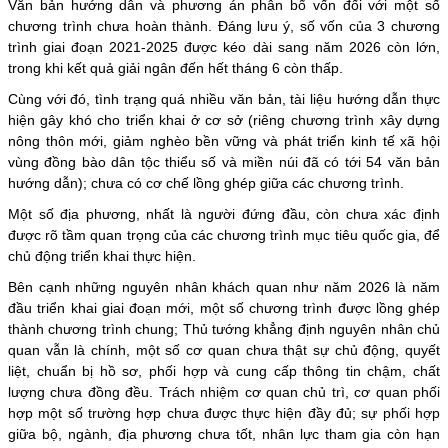
Văn bản hướng dẫn và phương án phân bổ vốn đối với một số
chương trình chưa hoàn thành. Đáng lưu ý, số vốn của 3 chương
trình giai đoạn 2021-2025 được kéo dài sang năm 2026 còn lớn,
trong khi kết quả giải ngân đến hết tháng 6 còn thấp.
Cùng với đó, tình trạng quá nhiều văn bản, tài liệu hướng dẫn thực
hiện gây khó cho triển khai ở cơ sở (riêng chương trình xây dựng
nông thôn mới, giảm nghèo bền vững và phát triển kinh tế xã hội
vùng đồng bào dân tộc thiểu số và miền núi đã có tới 54 văn bản
hướng dẫn); chưa có cơ chế lồng ghép giữa các chương trình.
Một số địa phương, nhất là người đứng đầu, còn chưa xác định
được rõ tầm quan trọng của các chương trình mục tiêu quốc gia, để
chủ động triển khai thực hiện.
Bên cạnh những nguyên nhân khách quan như năm 2026 là năm
đầu triển khai giai đoạn mới, một số chương trình được lồng ghép
thành chương trình chung; Thủ tướng khẳng định nguyên nhân chủ
quan vẫn là chính, một số cơ quan chưa thật sự chủ động, quyết
liệt, chuẩn bị hồ sơ, phối hợp và cung cấp thông tin chậm, chất
lượng chưa đồng đều. Trách nhiệm cơ quan chủ trì, cơ quan phối
hợp một số trường hợp chưa được thực hiện đầy đủ; sự phối hợp
giữa bộ, ngành, địa phương chưa tốt, nhân lực tham gia còn hạn