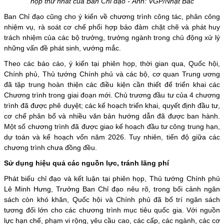
họp thứ nhất của Ban Chỉ đạo - Ảnh: VGP/Nhật Bắc
Ban Chỉ đạo cũng cho ý kiến về chương trình công tác, phân công
nhiệm vụ, rà soát cơ chế phối hợp bảo đảm chặt chẽ và phát huy
trách nhiệm của các bộ trưởng, trưởng ngành trong chủ động xử lý
những vấn đề phát sinh, vướng mắc.
Theo các báo cáo, ý kiến tại phiên họp, thời gian qua, Quốc hội,
Chính phủ
, Thủ tướng Chính phủ và các bộ, cơ quan Trung ương
đã tập trung hoàn thiện các điều kiện cần thiết để triển khai các
Chương trình trong giai đoạn mới. Chủ trương đầu tư của 4 chương
trình đã được phê duyệt; các kế hoạch triển khai, quyết định đầu tư,
cơ chế phân bổ và nhiều văn bản hướng dẫn đã được ban hành.
Một số chương trình đã được giao kế hoạch đầu tư công trung hạn,
dự toán và kế hoạch vốn năm 2026. Tuy nhiên, tiến độ giữa các
chương trình chưa đồng đều.
Sử dụng hiệu quả các nguồn lực, tránh lãng phí
Phát biểu chỉ đạo và kết luận tại phiên họp, Thủ tướng Chính phủ
Lê Minh Hưng, Trưởng Ban Chỉ đạo nêu rõ, trong bối cảnh ngân
sách còn khó khăn, Quốc hội và Chính phủ đã bố trí ngân sách
tương đối lớn cho các chương trình mục tiêu quốc gia. Với nguồn
lực hạn chế, phạm vi rộng, yêu cầu cao, các cấp, các ngành, các cơ