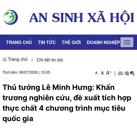
TRANG CHỦ
TIN TỨC
THẾ GIỚI
DOANH NGHIỆP
LAO
Togg
navig
Trang chủ
Chi tiết tin tức
+
A
Thứ năm, 09/07/2026
|
15:05
A
|
-
A
Thủ tướng Lê Minh Hưng: Khẩn
trương nghiên cứu, đề xuất tích hợp
thực chất 4 chương trình mục tiêu
quốc gia