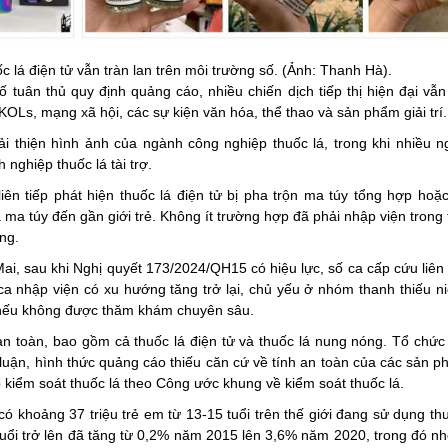
c lá điện tử vẫn tràn lan trên môi trường số. (Ảnh: Thanh Hà).
 tuân thủ quy định quảng cáo, nhiều chiến dịch tiếp thị hiện đại vẫ
KOLs, mạng xã hội, các sự kiện văn hóa, thể thao và sản phẩm giải trí.
 thiện hình ảnh của ngành công nghiệp thuốc lá, trong khi nhiều n
nghiệp thuốc lá tài trợ.
iên tiếp phát hiện thuốc lá điện tử bị pha trộn ma túy tổng hợp hoặ
a túy đến gần giới trẻ. Không ít trường hợp đã phải nhập viện trong 
ụng.
ai, sau khi Nghị quyết 173/2024/QH15 có hiệu lực, số ca cấp cứu liê
ca nhập viện có xu hướng tăng trở lại, chủ yếu ở nhóm thanh thiếu n
 nếu không được thăm khám chuyên sâu.
 toàn, bao gồm cả thuốc lá điện tử và thuốc lá nung nóng. Tổ chức
 luận, hình thức quảng cáo thiếu căn cứ về tính an toàn của các sản 
p kiểm soát thuốc lá theo Công ước khung về kiểm soát thuốc lá.
 khoảng 37 triệu trẻ em từ 13-15 tuổi trên thế giới đang sử dụng thu
5 tuổi trở lên đã tăng từ 0,2% năm 2015 lên 3,6% năm 2020, trong đó 