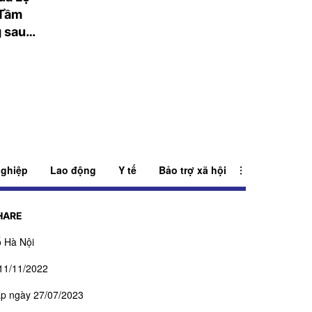
 Tầm
tế: Về việc tăng tốc
nhất châu Phi có
 sau
độ và diện bao phủ
nguy cơ bị nhấn
tiêm vắc xin phòng
COVID-19.
ghiệp
Lao động
Y tế
Bảo trợ xã hội
HARE
 Hà Nội
11/11/2022
ấp ngày 27/07/2023