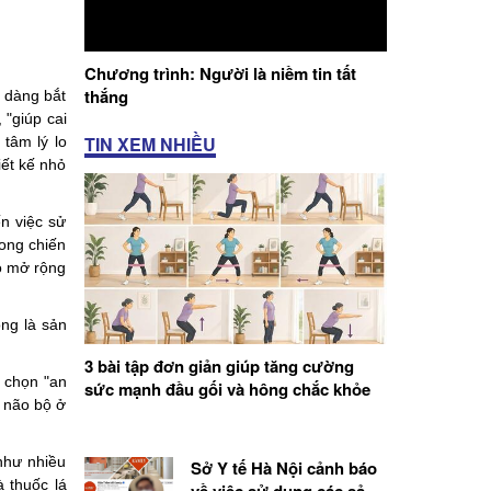
Chương trình: Người là niềm tin tất
thắng
ễ dàng bắt
 "giúp cai
TIN XEM NHIỀU
 tâm lý lo
iết kế nhỏ
ến việc sử
rong chiến
đó mở rộng
ng là sản
3 bài tập đơn giản giúp tăng cường
 chọn "an
sức mạnh đầu gối và hông chắc khỏe
 não bộ ở
như nhiều
Sở Y tế Hà Nội cảnh báo
à thuốc lá