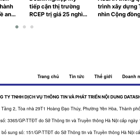
 hành
tiếp cận thị trường
trình xây dựng
ề an
RCEP trị giá 25 nghìn
nhìn Cộng đồng
ờng vắc
tỷ USD thông qua các
2025
hiệp định hiện có
Trang chủ
Tin tức
Thế giới
Doanh n
G TY TNHH DỊCH VỤ THÔNG TIN VÀ PHÁT TRIỂN NỘI DUNG DATAS
ỉ: Tầng 2, Tòa nhà 29T1 Hoàng Đạo Thúy, Phường Yên Hòa, Thành phố
 số: 3365/GP-TTĐT do Sở Thông tin và Truyền thông Hà Nội cấp ngày 
, bổ sung số: 151/GP-TTĐT do Sở Thông tin và Truyền thông Hà Nội c