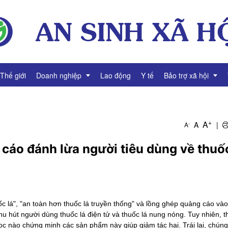
Thế giới
Doanh nghiệp
Lao động
Y tế
Bảo trợ xã hội
g
Thông tin Doanh nghiệp
Giảm nghèo
+
A
A
|
-
A
Tài chính Doanh nghiệp
Bình đẳng giới
cáo đánh lừa người tiêu dùng về thuốc
Gương mặt Doanh nhân
Video Doanh nghiệp
uốc lá", "an toàn hơn thuốc lá truyền thống" và lồng ghép quảng cáo và
 thu hút người dùng thuốc lá điện tử và thuốc lá nung nóng. Tuy nhiên, 
c nào chứng minh các sản phẩm này giúp giảm tác hại. Trái lại, chún