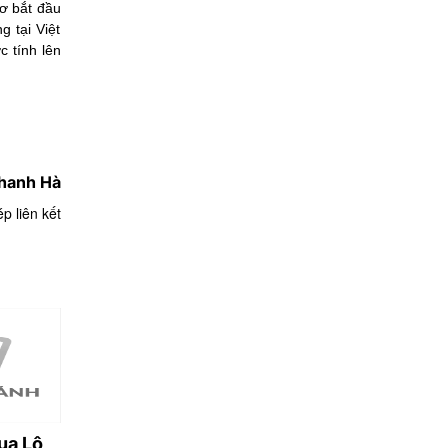
cơ bắt đầu
 tại Việt
c tính lên
hanh Hà
p liên kết
ua Lộ
Công văn của Bộ Y
Thành phố đông