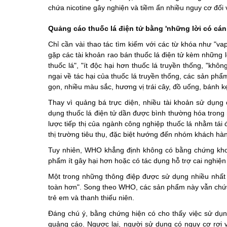
chứa nicotine gây nghiện và tiềm ẩn nhiều nguy cơ đối v
Quảng cáo thuốc lá điện tử bằng 'những lời có cán
Chỉ cần vài thao tác tìm kiếm với các từ khóa như "vap
gặp các tài khoản rao bán thuốc lá điện tử kèm những l
thuốc lá", "ít độc hại hơn thuốc lá truyền thống, "khô
ngại về tác hại của thuốc lá truyền thống, các sản phẩ
gọn, nhiều màu sắc, hương vị trái cây, đồ uống, bánh kẹ
Thay vì quảng bá trực diện, nhiều tài khoản sử dụng cá
dụng thuốc lá điện tử dần được bình thường hóa trong n
lược tiếp thị của ngành công nghiệp thuốc lá nhằm tái 
thị trường tiêu thụ, đặc biệt hướng đến nhóm khách hàng
Tuy nhiên, WHO khẳng định không có bằng chứng khoa
phẩm ít gây hại hơn hoặc có tác dụng hỗ trợ cai nghiện 
Một trong những thông điệp được sử dụng nhiều nhất l
toàn hơn". Song theo WHO, các sản phẩm này vẫn chứa 
trẻ em và thanh thiếu niên.
Đáng chú ý, bằng chứng hiện có cho thấy việc sử dụng
quảng cáo. Ngược lại, người sử dụng có nguy cơ rơi và