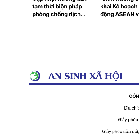
Sớm phê
tạm thời biện pháp
khai Kế hoạch
ạch để
phòng chống dịch
động ASEAN v
COVID-19 ngày
ninh và tự cư
31/7/2021
xin
CÔN
Địa ch
Giấy phép
Giấy phép sửa đổi