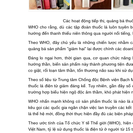
Các hoạt động tiếp thị, quảng bá thuố
WHO cho rằng, dù các tập đoàn thuốc lá luôn tuyên bố
hướng đến thanh thiếu niên thông qua người nổi tiếng, 
Theo WHO, đây chủ yếu là những chiến lược nhằm cải
quảng bá sản phẩm "giảm hại" lại được chính các doanh 
Đáng lo ngại hơn, thời gian qua, cơ quan chức năng l
hướng thần, biến sản phẩm này thành phương tiện đưa m
co giật, rối loạn tâm thần, tổn thương não sau khi sử d
Theo số liệu từ Trung tâm Chống độc Bệnh viện Bạch M
thuốc lá điện tử giảm đáng kể. Tuy nhiên, gần đây số 
trường hợp biểu hiện ngộ độc âm thầm, khó phát hiện
WHO nhấn mạnh không có sản phẩm thuốc lá nào là an
kêu gọi các quốc gia ngăn chặn việc lan truyền các kết
lá thế hệ mới, đồng thời thực hiện đầy đủ các biện phá
Theo ước tính của Tổ chức Y tế Thế giới (WHO), hiện có
Việt Nam, tỷ lệ sử dụng thuốc lá điện tử ở người từ 1