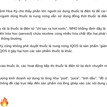
nh Hoa Kỳ cho thấy phần lớn người sử dụng thuốc lá điện tử để cai 
 người dùng thuốc lá nung nóng vẫn sử dụng đồng thời thuốc lá điếu
rãi là thuốc lá điện tử "chỉ tạo ra hơi nước". WHO khẳng định đây là
l khí hóa học (aerosol) chứa nicotine cùng nhiều hóa chất độc hại phát 
c thông thường.
 cũng không phê duyệt thuốc lá nung nóng IQOS là sản phẩm "giảm
QOS ít gây hại hơn các sản phẩm thuốc lá khác.
áo thuốc lá, các hoạt động tiếp thị thuốc lá điện tử lại dịch chuyển
ng kinh doanh sử dụng từ lóng như "pod", "juice", "tinh dầu", "đồ c
không đề cập trực tiếp đến sản phẩm mà lồng ghép vào các nội dung gi