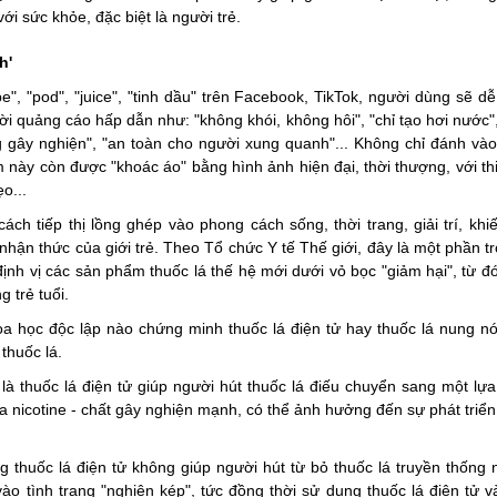
ới sức khỏe, đặc biệt là người trẻ.
h'
e", "pod", "juice", "tinh dầu" trên Facebook, TikTok, người dùng sẽ d
ời quảng cáo hấp dẫn như: "không khói, không hôi", "chỉ tạo hơi nước",
ng gây nghiện", "an toàn cho người xung quanh"... Không chỉ đánh vào
m này còn được "khoác áo" bằng hình ảnh hiện đại, thời thượng, với th
o...
ch tiếp thị lồng ghép vào phong cách sống, thời trang, giải trí, khi
hận thức của giới trẻ. Theo Tổ chức Y tế Thế giới, đây là một phần t
định vị các sản phẩm thuốc lá thế hệ mới dưới vỏ bọc "giảm hại", từ 
 trẻ tuổi.
 học độc lập nào chứng minh thuốc lá điện tử hay thuốc lá nung nó
thuốc lá.
à thuốc lá điện tử giúp người hút thuốc lá điếu chuyển sang một lựa
nicotine - chất gây nghiện mạnh, có thể ảnh hưởng đến sự phát triển
 thuốc lá điện tử không giúp người hút từ bỏ thuốc lá truyền thống 
o tình trạng "nghiện kép", tức đồng thời sử dụng thuốc lá điện tử v