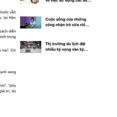
về việc sử dụng các sản
phẩm, chế phẩm sinh học
từ tế bào gốc
thuốc vẫn
; tại Hàn
Cuộc sống của những
công nhân trẻ vừa rời
quê lên thành phố
 cách diễn
sinh trong
Thị trường du lịch đặt
nhiều kỳ vọng vào kỳ
 hại". Cơ
nghỉ lễ 2.9
 mạnh sang
hơi", "phụ
ải trí, du