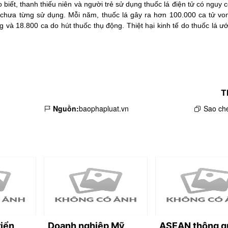
 biết, thanh thiếu niên và người trẻ sử dụng thuốc lá điện tử có nguy 
 chưa từng sử dụng. Mỗi năm, thuốc lá gây ra hơn 100.000 ca tử vong
và 18.800 ca do hút thuốc thụ động. Thiệt hại kinh tế do thuốc lá ướ
.
T
Nguồn:
baophapluat.vn
Sao ché
riển
Doanh nghiệp Mỹ
ASEAN thông q