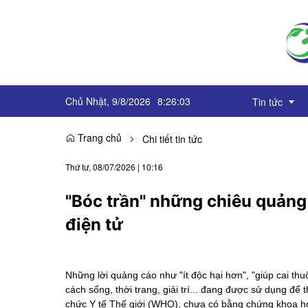
Chủ Nhật, 9/8/2026
8
:
26
:
04
Tin tức
Trang chủ
Chi tiết tin tức
Truyền thôn
Thứ tư, 08/07/2026
|
10:16
Sự kiện
"Bóc trần" những chiêu quảng 
OCOP
điện tử
Góc báo chí
Emagazine
Những lời quảng cáo như "ít độc hại hơn", "giúp cai th
cách sống, thời trang, giải trí... đang được sử dụng để
chức Y tế Thế giới (WHO), chưa có bằng chứng khoa họ