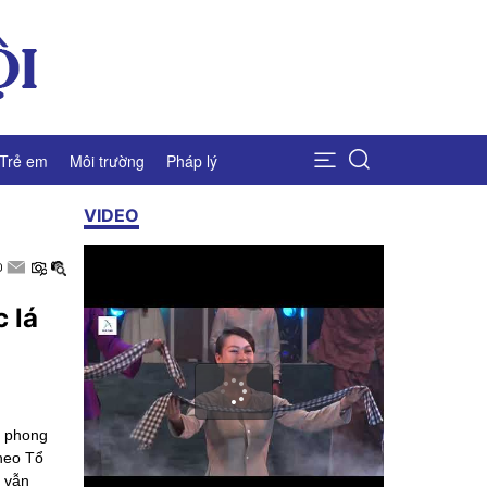
Trẻ em
Môi trường
Pháp lý
VIDEO
 lá
o phong
theo Tổ
g vẫn