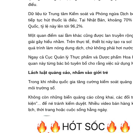
điếu.
Dữ liệu từ Trung tâm Kiểm soát và Phòng ngừa Dịch bệ
tiếp tục hút thuốc lá điếu. Tại Nhật Bản, khoảng 70%
Quốc, tỷ lệ này lên tới 96,2%.
Một quan điểm sai lầm khác cũng được lan truyền rộng 
giải gây hiểu nhầm. Trên thực tế, thiết bị này tạo ra so
quá trình làm nóng dung dịch, chứ không phải hơi nướ
Ngay cả Cục Quản lý Thực phẩm và Dược phẩm Hoa Kỳ
quan này từng bác bỏ tuyên bố cho rằng việc sử dụng I
Lách luật quảng cáo, nhắm vào giới trẻ
Trong khi nhiều quốc gia tăng cường kiểm soát quảng c
môi trường số.
Không còn những biển quảng cáo công khai, các đối tượ
kiện"... để né tránh kiểm duyệt. Nhiều video bán hàng 
lịch, thời trang hoặc cuộc sống hằng ngày.