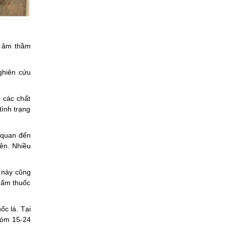
n âm thầm
ghiên cứu
c các chất
tình trạng
n quan đến
iên. Nhiều
 này cũng
phẩm thuốc
ốc lá. Tại
nhóm 15-24