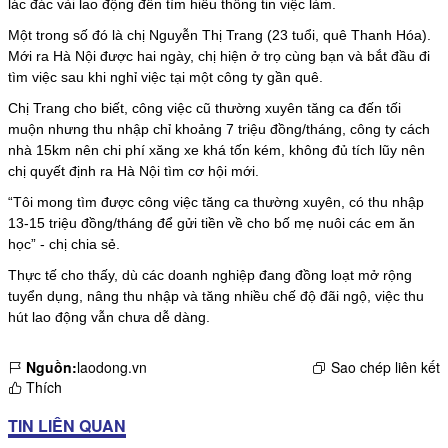
lác đác vài lao động đến tìm hiểu thông tin việc làm.
Một trong số đó là chị Nguyễn Thị Trang (23 tuổi, quê Thanh Hóa).
Mới ra Hà Nội được hai ngày, chị hiện ở trọ cùng bạn và bắt đầu đi
tìm việc sau khi nghỉ việc tại một công ty gần quê.
Chị Trang cho biết, công việc cũ thường xuyên tăng ca đến tối
muộn nhưng thu nhập chỉ khoảng 7 triệu đồng/tháng, công ty cách
nhà 15km nên chi phí xăng xe khá tốn kém, không đủ tích lũy nên
chị quyết định ra Hà Nội tìm cơ hội mới.
“Tôi mong tìm được công việc tăng ca thường xuyên, có thu nhập
13-15 triệu đồng/tháng để gửi tiền về cho bố mẹ nuôi các em ăn
học” - chị chia sẻ.
Thực tế cho thấy, dù các doanh nghiệp đang đồng loạt mở rộng
tuyển dụng, nâng thu nhập và tăng nhiều chế độ đãi ngộ, việc thu
hút lao động vẫn chưa dễ dàng.
Nguồn:
laodong.vn
Sao chép liên kết
Thích
TIN LIÊN QUAN