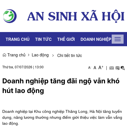
TRANG CHỦ
TIN TỨC
THẾ GIỚI
DOANH NGHIỆP
LAO
Togg
navig
Trang chủ
Lao động
Chi tiết tin tức
+
A
Thứ ba, 07/07/2026
|
13:00
A
|
-
A
Doanh nghiệp tăng đãi ngộ vẫn khó
hút lao động
Doanh nghiệp tại Khu công nghiệp Thăng Long, Hà Nội tăng tuyển
dụng, nâng lương thưởng nhưng điểm giới thiệu việc làm vẫn vắng
lao động.