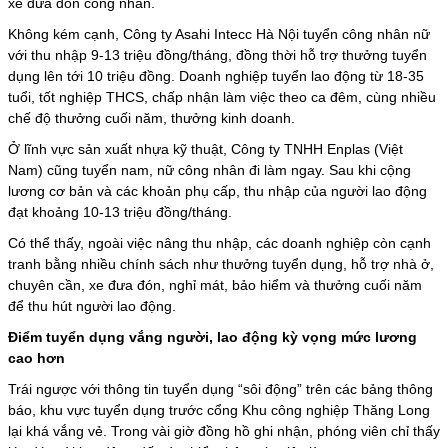
xe đưa đón công nhân.
Không kém cạnh, Công ty Asahi Intecc Hà Nội tuyển công nhân nữ
với thu nhập 9-13 triệu đồng/tháng, đồng thời hỗ trợ thưởng tuyển
dụng lên tới 10 triệu đồng. Doanh nghiệp tuyển lao động từ 18-35
tuổi, tốt nghiệp THCS, chấp nhận làm việc theo ca đêm, cùng nhiều
chế độ thưởng cuối năm, thưởng kinh doanh.
Ở lĩnh vực sản xuất nhựa kỹ thuật, Công ty TNHH Enplas (Việt
Nam) cũng tuyển nam, nữ công nhân đi làm ngay. Sau khi cộng
lương cơ bản và các khoản phụ cấp, thu nhập của người lao động
đạt khoảng 10-13 triệu đồng/tháng.
Có thể thấy, ngoài việc nâng thu nhập, các doanh nghiệp còn cạnh
tranh bằng nhiều chính sách như thưởng tuyển dụng, hỗ trợ nhà ở,
chuyên cần, xe đưa đón, nghỉ mát, bảo hiểm và thưởng cuối năm
để thu hút người lao động.
Điểm tuyển dụng vắng người, lao động kỳ vọng mức lương
cao hơn
Trái ngược với thông tin tuyển dụng “sôi động” trên các bảng thông
báo, khu vực tuyển dụng trước cổng Khu công nghiệp Thăng Long
lại khá vắng vẻ. Trong vài giờ đồng hồ ghi nhận, phóng viên chỉ thấy