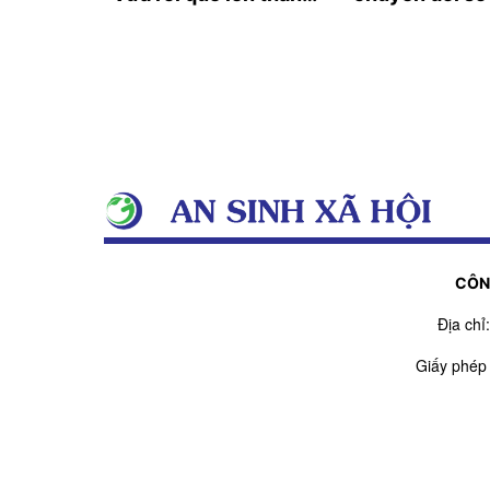
phố
doanh nghiệp
CÔN
Địa ch
Giấy phép
Giấy phép sửa đổi
Người chịu t