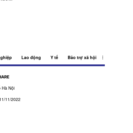
đồng
tích lũy bền vữn
ghiệp
Lao động
Y tế
Bảo trợ xã hội
HARE
 Hà Nội
11/11/2022
ấp ngày 27/07/2023
ạm Ngọc Thuấn