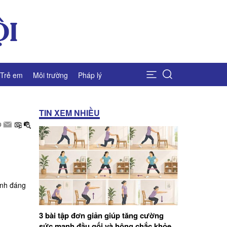
Trẻ em
Môi trường
Pháp lý
TIN XEM NHIỀU
ính đáng
3 bài tập đơn giản giúp tăng cường
sức mạnh đầu gối và hông chắc khỏe