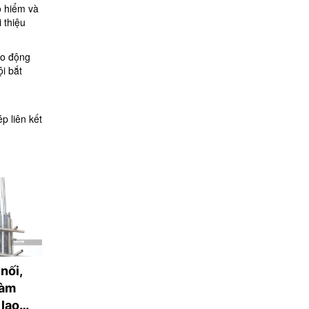
o hiểm và
 thiệu
ao động
i bắt
p liên kết
nối,
Mua bán dữ liệu về
Chuyên gia chỉ 
làm
người lao động bị
giúp người lao đ
 lao
phạt đến 140 triệu
trẻ quản lý lươn