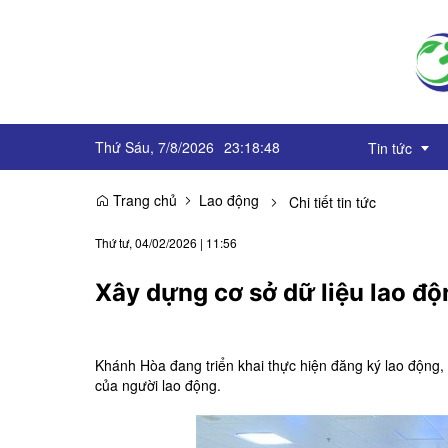
Thứ Sáu, 7/8/2026
23
:
18
:
49
Tin tức
Trang chủ
Lao động
Chi tiết tin tức
Truyền thôn
Thứ tư, 04/02/2026
|
11:56
Sự kiện
Xây dựng cơ sở dữ liệu lao độ
OCOP
Góc báo chí
Khánh Hòa đang triển khai thực hiện đăng ký lao động,
của người lao động.
Emagazine