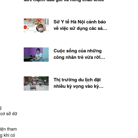
Sở Y tế Hà Nội cảnh báo
về việc sử dụng các sản
phẩm, chế phẩm sinh học
từ tế bào gốc
Cuộc sống của những
công nhân trẻ vừa rời
quê lên thành phố
Thị trường du lịch đặt
nhiều kỳ vọng vào kỳ
nghỉ lễ 2.9
g
g
cơ sở dữ
diện tham
g khi có