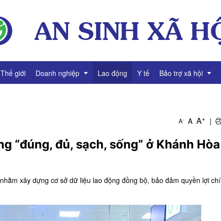
Thế giới
Doanh nghiệp
Lao động
Y tế
Bảo trợ xã hội
g
Thông tin Doanh nghiệp
Giảm nghèo
+
A
A
|
-
A
Tài chính Doanh nghiệp
Bình đẳng giới
ng “đúng, đủ, sạch, sống” ở Khánh Hòa
Gương mặt Doanh nhân
Video Doanh nghiệp
 nhằm xây dựng cơ sở dữ liệu lao động đồng bộ, bảo đảm quyền lợi ch