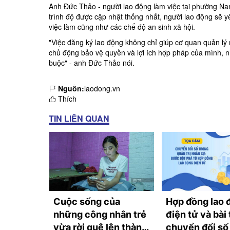
Anh Đức Thảo - người lao động làm việc tại phường Nam 
trình độ được cập nhật thống nhất, người lao động sẽ yê
việc làm cũng như các chế độ an sinh xã hội.
"Việc đăng ký lao động không chỉ giúp cơ quan quản lý
chủ động bảo vệ quyền và lợi ích hợp pháp của mình, n
buộc" - anh Đức Thảo nói.
Nguồn:
laodong.vn
Thích
TIN LIÊN QUAN
i người
Cuộc sống của
Hợp đồng lao 
dụng làm
những công nhân trẻ
điện tử và bài
 tháng
vừa rời quê lên thành
chuyển đổi số