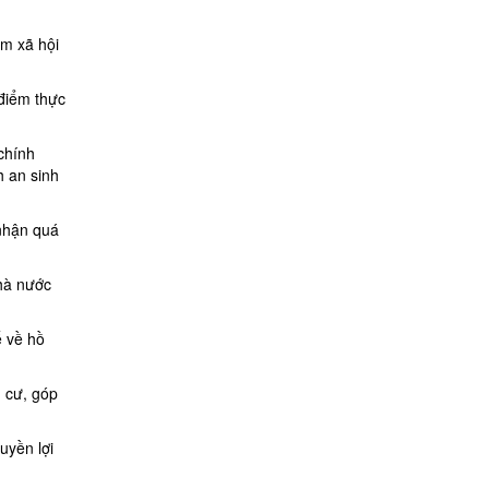
ểm xã hội
 điểm thực
chính
h an sinh
 nhận quá
nhà nước
ể về hồ
n cư, góp
uyền lợi