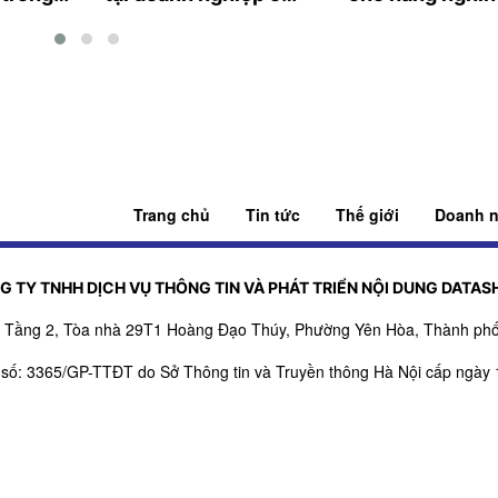
Thanh Hóa
động
Trang chủ
Tin tức
Thế giới
Doanh n
G TY TNHH DỊCH VỤ THÔNG TIN VÀ PHÁT TRIỂN NỘI DUNG DATAS
ỉ: Tầng 2, Tòa nhà 29T1 Hoàng Đạo Thúy, Phường Yên Hòa, Thành phố
 số: 3365/GP-TTĐT do Sở Thông tin và Truyền thông Hà Nội cấp ngày 
, bổ sung số: 151/GP-TTĐT do Sở Thông tin và Truyền thông Hà Nội c
rách nhiệm nội dung trang thông tin điện tử tổng hợp: Giám Đốc - Ph
SĐT:
0971521639
- Email:
adbooking@datashare.vn