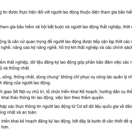
g tin được thực hiện đối với người lao động thuộc diện tham gia bảo hi
tham gia bảo hiểm xã hội bắt buộc và người lao động thất nghiệp, thời
ng là căn cứ quan trọng để người lao động được tiếp cận kịp thời các 
ạo nghề, nâng cao kỹ năng nghề, hỗ trợ khi thất nghiệp và các chính sác
hiểm thất nghiệp, dữ liệu đăng ký lao động góp phần bảo đảm việc xác
ủ và thống nhất.
h, sống, thống nhất, dùng chung” không chỉ phục vụ công tác quản lý 
nh đáng của người lao động.
h giao Sở Nội vụ chủ trì, tổ chức triển khai Kế hoạch; hướng dẫn cụ th
ý, khai thác thông tin lao động, việc làm theo thẩm quyền.
p xác thực thông tin người lao động từ Cơ sở dữ liệu quốc gia về dâ
ống nhất và an toàn.
riển khai kế hoạch đăng ký lao động, bởi đây là bước đi cần thiết để q
 hơn.