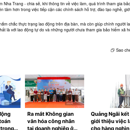
Nha Trang - chia sẻ, khi thông tin về việc làm, quá trình tham gia bả
n tâm hơn trong việc tiếp cận các chính sách hỗ trợ, đào tạo nghề, giới
 nắm chắc thực trạng lao động trên địa bàn, mà còn giúp chính người l
hất là với lao động tự do và những người chưa tham gia bảo hiểm xã hộ
Sao ché
động
Ra mắt Không gian
Quảng Ngãi kết 
 toán
văn hóa công nhân
giới thiệu việc 
 trong
tại doanh nghiệp ở
cho hàng nghìn