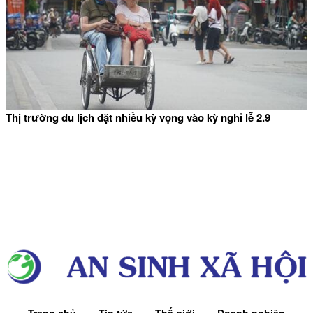
Thị trường du lịch đặt nhiều kỳ vọng vào kỳ nghỉ lễ 2.9