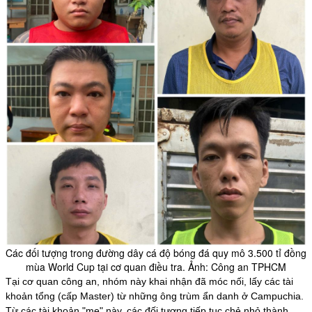
Các đối tượng trong đường dây cá độ bóng đá quy mô 3.500 tỉ đồng
mùa World Cup tại cơ quan điều tra. Ảnh: Công an TPHCM
Tại cơ quan công an, nhóm này khai nhận đã móc nối, lấy các tài
khoản tổng (cấp Master) từ những ông trùm ẩn danh ở Campuchia.
Từ các tài khoản "mẹ" này, các đối tượng tiếp tục chẻ nhỏ thành