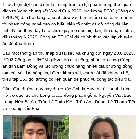
Thực hiện đợt cao điểm tấn công trấn áp tội phạm trong thời gian
diễn ra Vòng chung kết World Cup 2026, lực lượng PC02 (Công an
TPHCM) đã chủ động rà soát, đưa vào tầm ngắm một băng nhóm
tội phạm công nghệ cao có biểu hiện tổ chức cá độ bóng đá liên
tỉnh. Nhận thấy đây là tổ chức quy mô đặc biệt lớn, thủ đoạn tinh vi,
đầu tháng 6.2026, Công an TPHCM đã chính thức xác lập chuyên
án để đấu tranh.
Sau một thời gian thu thập đủ tài liệu và chứng cứ, ngày 29.6.2026,
PC02 Công an TPHCM giữ vai trò chủ công, phối hợp cùng Công
an tỉnh Lâm Đồng và lực lượng chức năng nhiều địa phương đồng
loạt cất vó. Tại hàng loạt điểm khám xét, cảnh sát đã khống chế,
triệu tập 150 đối tượng có liên quan để phục vụ công tác điều tra.
Cầm đầu đường dây này được xác định là Huỳnh Lê Thanh Long.
Hỗ trợ đắc lực cho Long là các đồng phạm gồm: Nguyễn Việt Bảo
Long, Hứa Bá An, Trần Lê Tuấn Kiệt, Trần Anh Dũng, Lê Thanh Tiến
và Hoàng Tấn Phát.