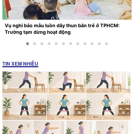
Vụ nghi bảo mẫu luồn dây thun bắn trẻ ở TPHCM:
Trường tạm dừng hoạt động
TIN XEM NHIỀU