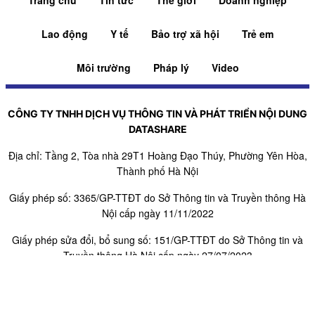
Trang chủ
Tin tức
Thế giới
Doanh nghiệp
Lao động
Y tế
Bảo trợ xã hội
Trẻ em
Môi trường
Pháp lý
Video
CÔNG TY TNHH DỊCH VỤ THÔNG TIN VÀ PHÁT TRIỂN NỘI DUNG
DATASHARE
Địa chỉ: Tầng 2, Tòa nhà 29T1 Hoàng Đạo Thúy, Phường Yên Hòa,
Thành phố Hà Nội
Giấy phép số: 3365/GP-TTĐT do Sở Thông tin và Truyền thông Hà
Nội cấp ngày 11/11/2022
Giấy phép sửa đổi, bổ sung số: 151/GP-TTĐT do Sở Thông tin và
Truyền thông Hà Nội cấp ngày 27/07/2023
Người chịu trách nhiệm nội dung trang thông tin điện tử tổng hợp:
Giám Đốc - Phạm Ngọc Thuấn