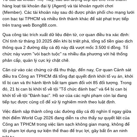
hàng loạt tài khoản đại lý (Agent) và tài khoản người chơi
(Member). Các tài khoản này sau đó được phân phối cho mạng lưới
con bạc tại TPHCM và nhiều tỉnh thành khác để sát phạt trực tiếp
trên trang web Bong88.com.
Qua công tác trích xuất dữ liệu điện tử, cơ quan điều tra xác định:
Chỉ tính từ tháng 10.2025 đến khi bị triệt phá, tổng số tiền giao dịch
thông qua 2 đường dây cá độ này đã vượt mốc 3.500 tỉ đồng. Tổ
chức này vươn "vòi bạch tuộc" ra nhiều địa phương với hệ thống
phân cấp, quản lý cực kỳ chặt chẽ.
Căn cứ vào các chứng cứ đã thu thập, đến nay, Cơ quan Cảnh sát
điều tra Công an TPHCM đã tống đạt quyết định khởi tố vụ án, khởi
tố bị can và thi hành lệnh bắt tạm giam đối với 85 đối tượng. Trong
đó, 21 bị can bị khởi tố về tội "Tổ chức đánh bạc" và 64 bị can bị
khởi tố về tội "Đánh bạc". Hồ sơ của các nghi phạm còn lại đang
tiếp tục được củng cố để xử lý nghiêm minh theo luật định.
Việc đánh sập thành công các đường dây cá độ nghìn tỉ ngay giữa
thời điểm
World Cup
2026 đang diễn ra cho thấy sự quyết liệt của
Công an TPHCM trong việc làm sạch không gian mạng, không để
tội phạm lợi dụng sự kiện thể thao để trục lợi, gây bất ổn an ninh