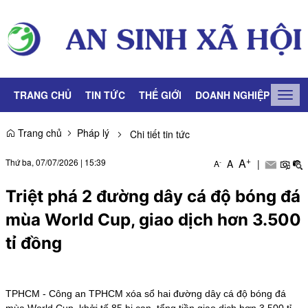
TRANG CHỦ
TIN TỨC
THẾ GIỚI
DOANH NGHIỆP
LAO
Togg
navig
Trang chủ
Pháp lý
Chi tiết tin tức
+
A
Thứ ba, 07/07/2026
|
15:39
A
|
-
A
Triệt phá 2 đường dây cá độ bóng đá
mùa World Cup, giao dịch hơn 3.500
tỉ đồng
TPHCM - Công an TPHCM xóa sổ hai đường dây cá độ bóng đá
mùa World Cup, khởi tố 85 bị can, tổng tiền giao dịch hơn 3.500 tỉ