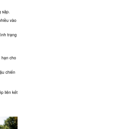
g sập.
nhiều vào
ình trạng
i hạn cho
hậu chiến
p liên kết