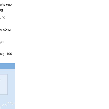
yển trực
ng.
rung
ng công
mạnh
vượt 100