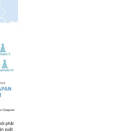
hối phải
ản xuất