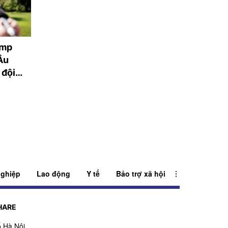
ump
Con trai huyền thoại
Nga kiểm soát t
Âu
Man United qua đời vì
khu định cư tại
 đội
hội chứng đột tử
Ukraina trong n
qua
ghiệp
Lao động
Y tế
Bảo trợ xã hội
HARE
 Hà Nội