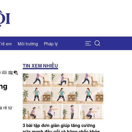
Trẻ em
Môi trường
Pháp lý
TIN XEM NHIỀU
ung
á rẻ từ
3 bài tập đơn giản giúp tăng cường
sức mạnh đầu gối và hông chắc khỏe