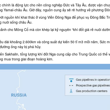
c chính là động lực cho nền công nghiệp Đức và Tây Âu, được vận chu
ng Yamal-châu Âu. Giờ đây, nguồn cung ấy sẽ rẽ hướng về phương Đô
với nguồn khí khai thác ở vùng Viễn Đông Nga để phục vụ Đông Bắc T
ng nuôi sống châu Âu.
ảnh cho Mông Cổ mà còn khép lại kỷ nguyên “khí đốt giá rẻ nuôi dưỡ
iều dài khoảng 2.600km và công suất dự kiến 50 tỉ m3 mỗi năm, Sức 
 đường ống này bị phá hủy.
ến Sakhalin, tổng lượng khí đốt Nga cung cấp cho Trung Quốc có thể 
g mua trong giai đoạn hoàng kim.