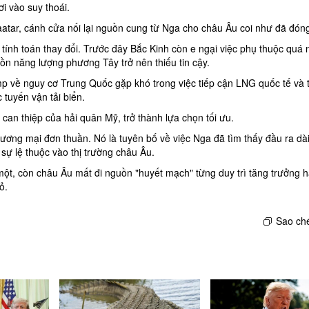
ơi vào suy thoái.
atar, cánh cửa nối lại nguồn cung từ Nga cho châu Âu coi như đã đón
tính toán thay đổi. Trước đây Bắc Kinh còn e ngại việc phụ thuộc quá 
n năng lượng phương Tây trở nên thiếu tin cậy.
 về nguy cơ Trung Quốc gặp khó trong việc tiếp cận LNG quốc tế và t
 tuyến vận tải biển.
an thiệp của hải quân Mỹ, trở thành lựa chọn tối ưu.
hương mại đơn thuần. Nó là tuyên bố về việc Nga đã tìm thấy đầu ra dà
sự lệ thuộc vào thị trường châu Âu.
một, còn châu Âu mất đi nguồn "huyết mạch" từng duy trì tăng trưởng 
ỏ.
Sao ché