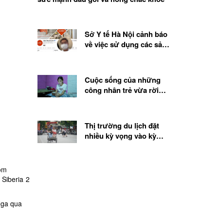
Sở Y tế Hà Nội cảnh báo
về việc sử dụng các sản
phẩm, chế phẩm sinh học
từ tế bào gốc
Cuộc sống của những
công nhân trẻ vừa rời
quê lên thành phố
Thị trường du lịch đặt
nhiều kỳ vọng vào kỳ
nghỉ lễ 2.9
rom
Siberia 2
Nga qua