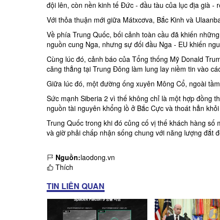
đội lên, còn nền kinh tế Đức - đầu tàu của lục địa già - r
Với thỏa thuận mới giữa Mátxcơva, Bắc Kinh và Ulaanba
Về phía Trung Quốc, bối cảnh toàn cầu đã khiến những 
nguồn cung Nga, nhưng sự đối đầu Nga - EU khiến nguồ
Cùng lúc đó, cảnh báo của Tổng thống Mỹ Donald Trump
căng thẳng tại Trung Đông làm lung lay niềm tin vào các
Giữa lúc đó, một đường ống xuyên Mông Cổ, ngoài tầm c
Sức mạnh Siberia 2 vì thế không chỉ là một hợp đồng t
nguồn tài nguyên khổng lồ ở Bắc Cực và thoát hẳn khỏi 
Trung Quốc
trong khi đó củng cố vị thế khách hàng số 
và giờ phải chấp nhận sống chung với năng lượng đắt đ
Nguồn:
laodong.vn
Thích
TIN LIÊN QUAN