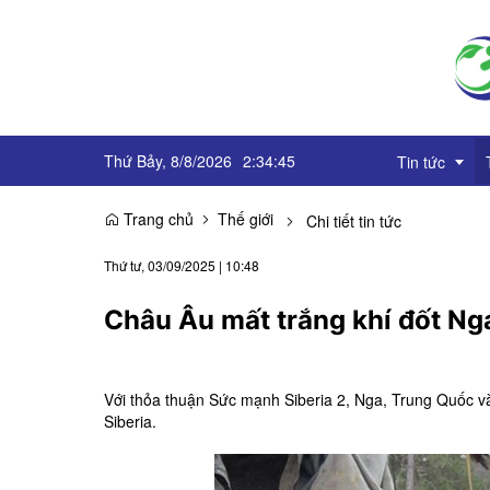
Thứ Bảy, 8/8/2026
2
:
34
:
46
Tin tức
Trang chủ
Thế giới
Chi tiết tin tức
Truyền thông
Thứ tư, 03/09/2025
|
10:48
Sự kiện
Châu Âu mất trắng khí đốt Ng
OCOP
Góc báo chí
Với thỏa thuận Sức mạnh Siberia 2, Nga, Trung Quốc v
Siberia.
Emagazine