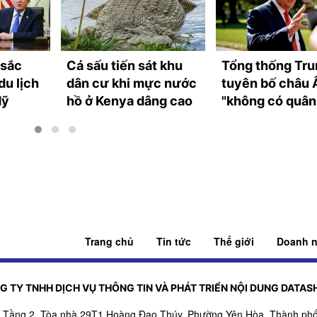
 sắc
Cá sấu tiến sát khu
Tổng thống Tr
du lịch
dân cư khi mực nước
tuyên bố châu 
Mỹ
hồ ở Kenya dâng cao
"không có quân
mạnh"
Trang chủ
Tin tức
Thế giới
Doanh n
G TY TNHH DỊCH VỤ THÔNG TIN VÀ PHÁT TRIỂN NỘI DUNG DATAS
ỉ: Tầng 2, Tòa nhà 29T1 Hoàng Đạo Thúy, Phường Yên Hòa, Thành phố