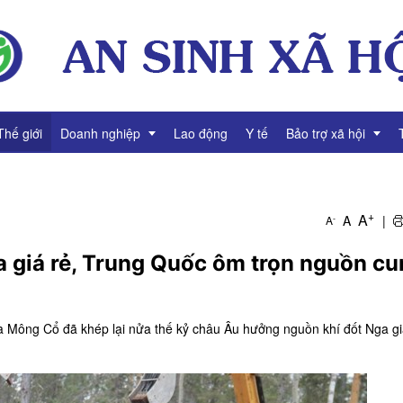
Thế giới
Doanh nghiệp
Lao động
Y tế
Bảo trợ xã hội
Thông tin Doanh nghiệp
Giảm nghèo
+
A
A
|
-
A
Tài chính Doanh nghiệp
Bình đẳng giới
a giá rẻ, Trung Quốc ôm trọn nguồn c
Gương mặt Doanh nhân
Video Doanh nghiệp
à Mông Cổ đã khép lại nửa thế kỷ châu Âu hưởng nguồn khí đốt Nga gi