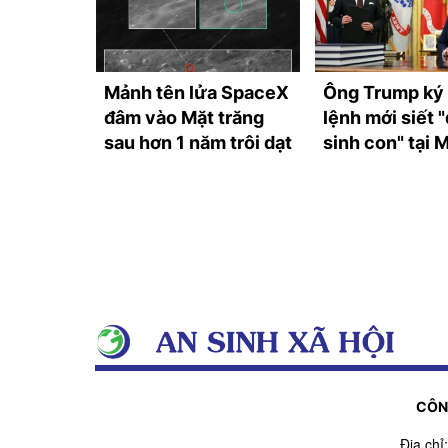
ại Tây
Mảnh tên lửa SpaceX
Ông Trump ký
 khối
đâm vào Mặt trăng
lệnh mới siết "
sau hơn 1 năm trôi dạt
sinh con" tại 
CÔN
Địa ch