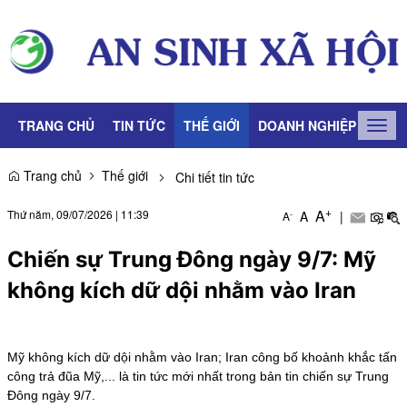
TRANG CHỦ
TIN TỨC
THẾ GIỚI
DOANH NGHIỆP
LAO
Togg
navig
Trang chủ
Thế giới
Chi tiết tin tức
+
A
Thứ năm, 09/07/2026
|
11:39
A
|
-
A
Chiến sự Trung Đông ngày 9/7: Mỹ
không kích dữ dội nhằm vào Iran
Mỹ không kích dữ dội nhằm vào Iran; Iran công bố khoảnh khắc tấn
công trả đũa Mỹ,... là tin tức mới nhất trong bản tin chiến sự Trung
Đông ngày 9/7.