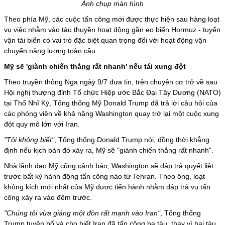
Ảnh chụp màn hình
Theo phía Mỹ, các cuộc tấn công mới được thực hiện sau hàng loạt
vụ việc nhằm vào tàu thuyền hoạt động gần eo biển Hormuz - tuyến
vận tải biển có vai trò đặc biệt quan trọng đối với hoạt động vận
chuyển năng lượng toàn cầu.
Mỹ sẽ 'giành chiến thắng rất nhanh' nếu tái xung đột
Theo truyền thông Nga ngày 9/7 đưa tin, trên chuyên cơ trở về sau
Hội nghị thượng đỉnh Tổ chức Hiệp ước Bắc Đại Tây Dương (NATO)
tại Thổ Nhĩ Kỳ, Tổng thống Mỹ Donald Trump đã trả lời câu hỏi của
các phóng viên về khả năng Washington quay trở lại một cuộc
xung
đột
quy mô lớn với Iran.
"Tôi không biết"
, Tổng thống Donald Trump nói, đồng thời khẳng
định nếu kịch bản đó xảy ra, Mỹ sẽ "giành chiến thắng rất nhanh".
Nhà lãnh đạo Mỹ cũng cảnh báo, Washington sẽ đáp trả quyết liệt
trước bất kỳ hành động tấn công nào từ Tehran. Theo ông, loạt
không kích mới nhất của Mỹ được tiến hành nhằm đáp trả vụ tấn
công xảy ra vào đêm trước.
"Chúng tôi vừa giáng một đòn rất mạnh vào Iran"
, Tổng thống
Trump tuyên bố và cho biết Iran đã tấn công ba tàu, thay vì hai tàu