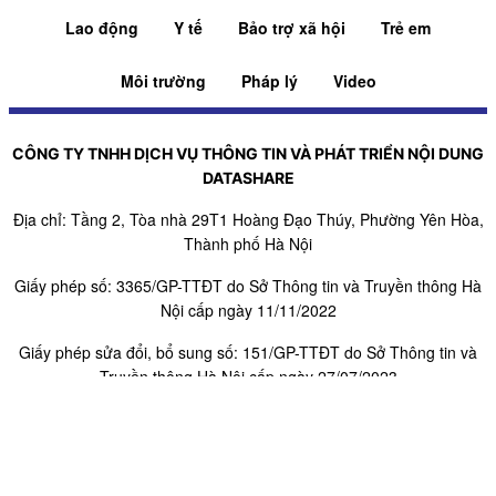
Lao động
Y tế
Bảo trợ xã hội
Trẻ em
Môi trường
Pháp lý
Video
CÔNG TY TNHH DỊCH VỤ THÔNG TIN VÀ PHÁT TRIỂN NỘI DUNG
DATASHARE
Địa chỉ: Tầng 2, Tòa nhà 29T1 Hoàng Đạo Thúy, Phường Yên Hòa,
Thành phố Hà Nội
Giấy phép số: 3365/GP-TTĐT do Sở Thông tin và Truyền thông Hà
Nội cấp ngày 11/11/2022
Giấy phép sửa đổi, bổ sung số: 151/GP-TTĐT do Sở Thông tin và
Truyền thông Hà Nội cấp ngày 27/07/2023
Người chịu trách nhiệm nội dung trang thông tin điện tử tổng hợp:
Giám Đốc - Phạm Ngọc Thuấn
SĐT:
0971521639
- Email:
adbooking@datashare.vn