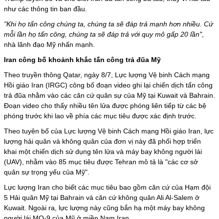
như các thông tin ban đầu.
"Khi họ tấn công chúng ta, chúng ta sẽ đáp trả mạnh hơn nhiều. Cứ
mỗi lần họ tấn công, chúng ta sẽ đáp trả với quy mô gấp 20 lần"
,
nhà lãnh đạo Mỹ nhấn mạnh.
Iran công bố khoảnh khắc tấn công trả đũa Mỹ
Theo truyền thông Qatar, ngày 8/7, Lực lượng Vệ binh Cách mạng
Hồi giáo Iran (IRGC) công bố đoạn video ghi lại chiến dịch tấn công
trả đũa nhằm vào các căn cứ quân sự của Mỹ tại Kuwait và Bahrain.
Đoạn video cho thấy nhiều tên lửa được phóng liên tiếp từ các bệ
phóng trước khi lao về phía các mục tiêu được xác định trước.
Theo tuyên bố của Lực lượng Vệ binh Cách mạng Hồi giáo Iran, lực
lượng hải quân và không quân của đơn vị này đã phối hợp triển
khai một chiến dịch sử dụng tên lửa và máy bay không người lái
(UAV), nhằm vào 85 mục tiêu được Tehran mô tả là "các cơ sở
quân sự trọng yếu của Mỹ".
Lực lượng Iran
cho biết các mục tiêu bao gồm căn cứ của Hạm đội
5 Hải quân Mỹ tại Bahrain và căn cứ không quân Ali Al-Salem ở
Kuwait. Ngoài ra, lực lượng này cũng bắn hạ một máy bay không
người lái MQ-9 của Mỹ ở miền Nam Iran.