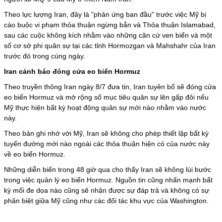
Theo lực lượng Iran, đây là "phản ứng ban đầu" trước việc Mỹ bị
cáo buộc vi phạm thỏa thuận ngừng bắn và Thỏa thuận Islamabad,
sau các cuộc không kích nhằm vào những căn cứ ven biển và một
số cơ sở phi quân sự tại các tỉnh Hormozgan và Mahshahr của Iran
trước đó trong cùng ngày.
Iran cảnh báo đóng cửa eo biển Hormuz
Theo truyền thông Iran ngày 8/7 đưa tin, Iran tuyên bố sẽ đóng cửa
eo biển Hormuz và mở rộng số mục tiêu quân sự lên gấp đôi nếu
Mỹ thực hiện bất kỳ hoạt động quân sự mới nào nhằm vào nước
này.
Theo bản ghi nhớ với Mỹ, Iran sẽ không cho phép thiết lập bất kỳ
tuyến đường mới nào ngoài các thỏa thuận hiện có của nước này
về eo biển Hormuz.
Những diễn biến trong 48 giờ qua cho thấy Iran sẽ không lùi bước
trong việc quản lý eo biển Hormuz. Nguồn tin cũng nhấn mạnh bất
kỳ mối đe dọa nào cũng sẽ nhận được sự đáp trả và không có sự
phân biệt giữa Mỹ cũng như các đối tác khu vực của Washington.