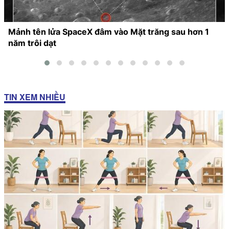
Mảnh tên lửa SpaceX đâm vào Mặt trăng sau hơn 1
năm trôi dạt
TIN XEM NHIỀU