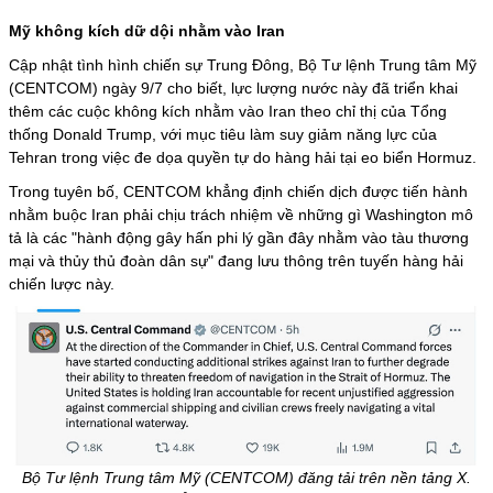
Mỹ không kích dữ dội nhằm vào Iran
Cập nhật tình hình
chiến sự Trung Đông
, Bộ Tư lệnh Trung tâm Mỹ
(CENTCOM) ngày 9/7 cho biết, lực lượng nước này đã triển khai
thêm các cuộc không kích nhằm vào Iran theo chỉ thị của Tổng
thống Donald Trump, với mục tiêu làm suy giảm năng lực của
Tehran trong việc đe dọa quyền tự do hàng hải tại
eo biển Hormuz
.
Trong tuyên bố, CENTCOM khẳng định chiến dịch được tiến hành
nhằm buộc Iran phải chịu trách nhiệm về những gì Washington mô
tả là các "hành động gây hấn phi lý gần đây nhằm vào tàu thương
mại và thủy thủ đoàn dân sự" đang lưu thông trên tuyến hàng hải
chiến lược này.
Bộ Tư lệnh Trung tâm Mỹ (CENTCOM) đăng tải trên nền tảng X.