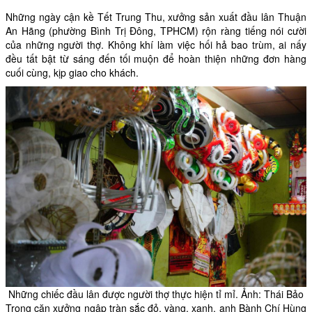
Những ngày cận kề Tết Trung Thu, xưởng sản xuất đầu lân Thuận
An Hãng (phường Bình Trị Đông, TPHCM) rộn ràng tiếng nói cười
của những người thợ. Không khí làm việc hối hả bao trùm, ai nấy
đều tất bật từ sáng đến tối muộn để hoàn thiện những đơn hàng
cuối cùng, kịp giao cho khách.
Những chiếc đầu lân được người thợ thực hiện tỉ mỉ. Ảnh: Thái Bảo
Trong căn xưởng ngập tràn sắc đỏ, vàng, xanh, anh Bành Chí Hùng