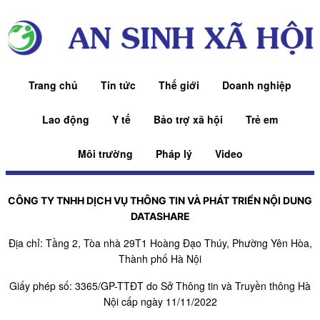
Trang chủ
Tin tức
Thế giới
Doanh nghiệp
Lao động
Y tế
Bảo trợ xã hội
Trẻ em
Môi trường
Pháp lý
Video
CÔNG TY TNHH DỊCH VỤ THÔNG TIN VÀ PHÁT TRIỂN NỘI DUNG
DATASHARE
Địa chỉ: Tầng 2, Tòa nhà 29T1 Hoàng Đạo Thúy, Phường Yên Hòa,
Thành phố Hà Nội
Giấy phép số: 3365/GP-TTĐT do Sở Thông tin và Truyền thông Hà
Nội cấp ngày 11/11/2022