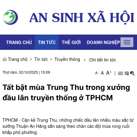
TRANG CHỦ
TIN TỨC
THẾ GIỚI
DOANH NGHIỆP
LAO
Togg
navig
Trang chủ
Tin tức
Truyền thông
Chi tiết tin tức
+
A
Thứ năm, 02/10/2025
|
15:09
A
|
-
A
Tất bật mùa Trung Thu trong xưởng
đầu lân truyền thống ở TPHCM
TPHCM - Cận kề Trung Thu, những chiếc đầu lân nhiều màu sắc từ
xưởng Thuận An Hãng sẵn sàng theo chân các đội múa rong ruổi
khắp phố phường.