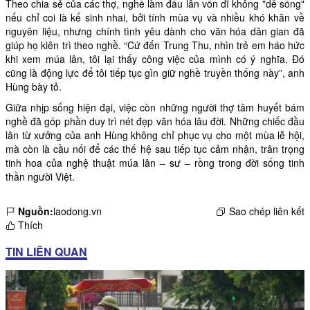
Theo chia sẻ của các thợ, nghề làm đầu lân vốn dĩ không "dễ sống"
nếu chỉ coi là kế sinh nhai, bởi tính mùa vụ và nhiều khó khăn về
nguyên liệu, nhưng chính tình yêu dành cho văn hóa dân gian đã
giúp họ kiên trì theo nghề. “Cứ đến Trung Thu, nhìn trẻ em háo hức
khi xem múa lân, tôi lại thấy công việc của mình có ý nghĩa. Đó
cũng là động lực để tôi tiếp tục gìn giữ nghề truyền thống này”, anh
Hùng bày tỏ.
Giữa nhịp sống hiện đại, việc còn những người thợ tâm huyết bám
nghề đã góp phần duy trì nét đẹp văn hóa lâu đời. Những chiếc đầu
lân từ xưởng của anh Hùng không chỉ phục vụ cho một mùa lễ hội,
mà còn là cầu nối để các thế hệ sau tiếp tục cảm nhận, trân trọng
tinh hoa của nghệ thuật múa lân – sư – rồng trong đời sống tinh
thần người Việt.
Nguồn:
laodong.vn
Sao chép liên kết
Thích
TIN LIÊN QUAN