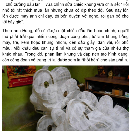
– chủ xưởng đầu lân – vừa chỉnh sửa chiếc khung vừa chia sẻ: “Hồi
nhỏ tôi rất thích múa lân nhưng chưa có dịp theo đội. Sau này lớn
lên được mấy anh chỉ dạy, tôi bén duyên với nghề, rồi gắn bó cho
tới bây giờ”.
Theo anh Hùng, để có được một chiếc đầu lân hoàn chỉnh, người
thợ phải trải qua nhiều công đoạn công phu, từ làm khung bằng
mây, tre, kẽm hoặc khung nhôm, đến đắp giấy, dán vải, rồi phủ
màu. Mỗi khâu đều cần sự tỉ mỉ và có sự tham gia của nhiều thợ
khác nhau. Trong đó, phần làm khung và đắp nền tạo hình dáng,
còn công đoạn vẽ trang trí lại được xem là “thổi hồn” cho sản phẩm.