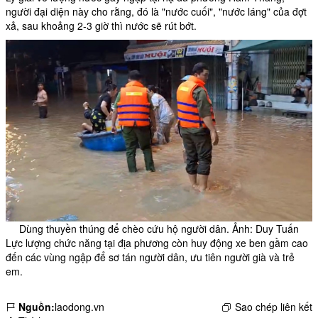
người đại diện này cho rằng, đó là "nước cuối", "nước láng" của đợt
xả, sau khoảng 2-3 giờ thì nước sẽ rút bớt.
Dùng thuyền thúng để chèo cứu hộ người dân. Ảnh: Duy Tuấn
Lực lượng chức năng tại địa phương còn huy động xe ben gầm cao
đến các vùng ngập để sơ tán người dân, ưu tiên người già và trẻ
em.
Nguồn:
laodong.vn
Sao chép liên kết