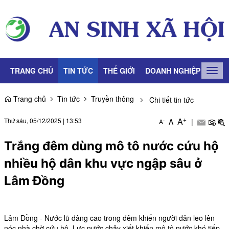
TRANG CHỦ
TIN TỨC
THẾ GIỚI
DOANH NGHIỆP
LAO
Togg
navig
Trang chủ
Tin tức
Truyền thông
Chi tiết tin tức
+
A
Thứ sáu, 05/12/2025
|
13:53
A
|
-
A
Trắng đêm dùng mô tô nước cứu hộ
nhiều hộ dân khu vực ngập sâu ở
Lâm Đồng
Lâm Đồng - Nước lũ dâng cao trong đêm khiến người dân leo lên
nóc nhà chờ cứu hộ. Lực nước chảy xiết khiến mô tô nước khó tiếp