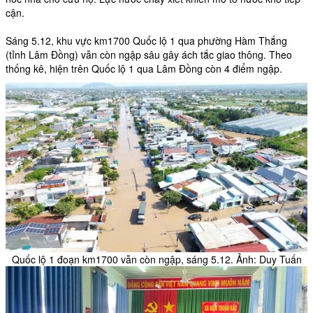
cận.
Sáng 5.12, khu vực km1700 Quốc lộ 1 qua phường Hàm Thắng
(tỉnh Lâm Đồng) vẫn còn ngập sâu gây ách tắc giao thông. Theo
thống kê, hiện trên Quốc lộ 1 qua Lâm Đồng còn 4 điểm ngập.
Quốc lộ 1 đoạn km1700 vẫn còn ngập, sáng 5.12. Ảnh: Duy Tuấn