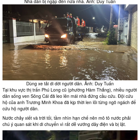
Nhà dân bị ngập đến nửa nhà. Ảnh: Duy Tuấn
Dùng xe tải di dời người dân. Ảnh: Duy Tuấn
Tại khu vực thị trấn Phú Long cũ (phường Hàm Thắng), nhiều người
dân sống ven Sông Cái đã leo lên mái nhà đứng cầu cứu. Đội cứu
hộ của anh Trương Minh Khoa đã kịp thời len lỏi từng ngõ ngách để
cứu hộ người dân.
Nước chảy xiết và trời tối, tầm nhìn hạn chế nên mô tô nước phải
chú ý quan sát khi di chuyển vì rất dễ vướng dây điện và bị lật.