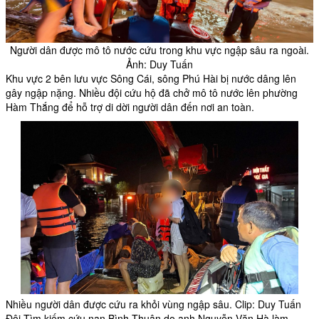
Người dân được mô tô nước cứu trong khu vực ngập sâu ra ngoài.
Ảnh: Duy Tuấn
Khu vực 2 bên lưu vực Sông Cái, sông Phú Hài bị nước dâng lên
gây ngập nặng. Nhiều đội cứu hộ đã chở mô tô nước lên phường
Hàm Thắng để hỗ trợ di dời người dân đến nơi an toàn.
Nhiều người dân được cứu ra khỏi vùng ngập sâu. Clip: Duy Tuấn
Đội Tìm kiếm cứu nạn Bình Thuận do anh Nguyễn Văn Hà làm