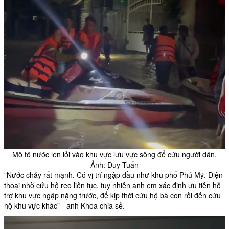
Mô tô nước len lỏi vào khu vực lưu vực sông để cứu người dân.
Ảnh: Duy Tuấn
"Nước chảy rất mạnh. Có vị trí ngập đầu như khu phố Phú Mỹ. Điện
thoại nhờ cứu hộ reo liên tục, tuy nhiên anh em xác định ưu tiên hỗ
trợ khu vực ngập nặng trước, để kịp thời cứu hộ bà con rồi đến cứu
hộ khu vực khác" - anh Khoa chia sẻ.