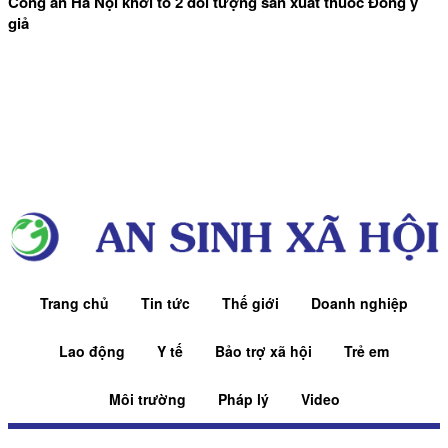
Công an Hà Nội khởi tố 2 đối tượng sản xuất thuốc Đông y
giả
Trang chủ
Tin tức
Thế giới
Doanh nghiệp
Lao động
Y tế
Bảo trợ xã hội
Trẻ em
Môi trường
Pháp lý
Video