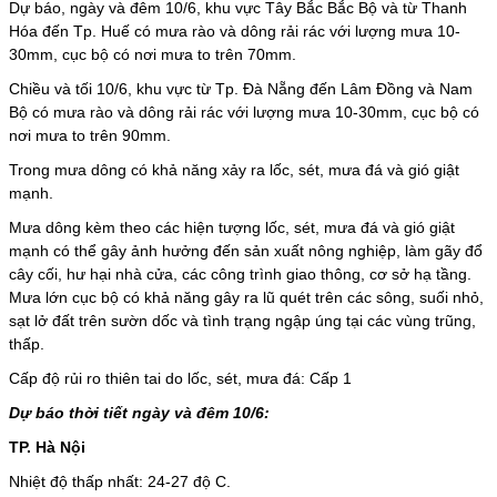
Dự báo, ngày và đêm 10/6, khu vực Tây Bắc Bắc Bộ và từ Thanh
Hóa đến Tp. Huế có mưa rào và dông rải rác với lượng mưa 10-
30mm, cục bộ có nơi mưa to trên 70mm.
Chiều và tối 10/6, khu vực từ Tp. Đà Nẵng đến Lâm Đồng và Nam
Bộ có mưa rào và dông rải rác với lượng mưa 10-30mm, cục bộ có
nơi mưa to trên 90mm.
Trong mưa dông có khả năng xảy ra lốc, sét, mưa đá và gió giật
mạnh.
Mưa dông kèm theo các hiện tượng lốc, sét, mưa đá và gió giật
mạnh có thể gây ảnh hưởng đến sản xuất nông nghiệp, làm gãy đổ
cây cối, hư hại nhà cửa, các công trình giao thông, cơ sở hạ tầng.
Mưa lớn cục bộ có khả năng gây ra lũ quét trên các sông, suối nhỏ,
sạt lở đất trên sườn dốc và tình trạng ngập úng tại các vùng trũng,
thấp.
Cấp độ rủi ro thiên tai do lốc, sét, mưa đá: Cấp 1
Dự báo thời tiết ngày và đêm 10/6:
TP. Hà Nội
Nhiệt độ thấp nhất: 24-27 độ C.