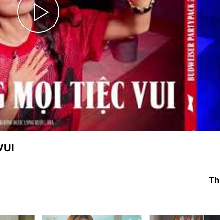
Play
Video
VUI
Th