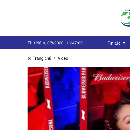
Thứ Năm, 6/8/2026
16
:
47
:
00
Tin tức
Trang chủ
Video
Truyền thô
Sự kiện
OCOP
Góc báo ch
Emagazine