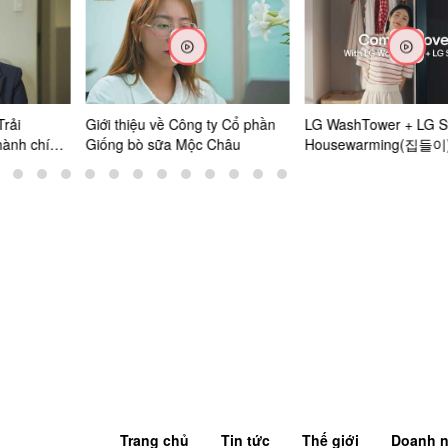
Trải
Giới thiệu về Công ty Cổ phần
LG WashTower + LG St
hành chính
Giống bò sữa Mộc Châu
Housewarming(집들이)
nhà
Trang chủ
Tin tức
Thế giới
Doanh n