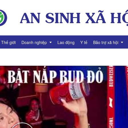
Thế giới
Doanh nghiệp
Lao động
Y tế
Bảo trợ xã hội
ng
Thông tin Doanh nghiệp
Giảm nghèo
Tài chính Doanh nghiệp
Bình đẳng giới
Gương mặt Doanh nhân
í
Video Doanh nghiệp