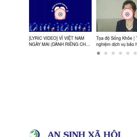
Công Nhân
[LYRIC VIDEO] VÌ VIỆT NAM
Tọa độ Sống Khỏe | 
NGÀY MAI (DÀNH RIÊNG CHO
nghiệm dịch vụ bảo 
TẤT CẢ) | VINAMILK 50 NĂM
hãng Panasonic tại 