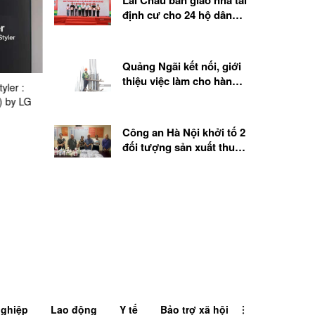
Lai Châu bàn giao nhà tái
định cư cho 24 hộ dân
mất nhà sau lũ quét
Quảng Ngãi kết nối, giới
thiệu việc làm cho hàng
yler :
One Samsung in Action | AI
BUDWEISER | MỪNG M
nghìn lao động
 by LG
Retail & Entertainment
PHÚT GIÂY KINH ĐIỂN 
WORLD CUP 2026™ [A
5,0%]
Công an Hà Nội khởi tố 2
đối tượng sản xuất thuốc
Đông y giả
ghiệp
Lao động
Y tế
Bảo trợ xã hội