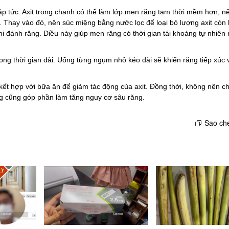
p tức. Axit trong chanh có thể làm lớp men răng tạm thời mềm hơn, nế
. Thay vào đó, nên súc miệng bằng nước lọc để loại bỏ lượng axit còn
hi
đánh răng
. Điều này giúp men răng có thời gian tái khoáng tự nhiê
g thời gian dài. Uống từng ngụm nhỏ kéo dài sẽ khiến răng tiếp xúc v
kết hợp với
bữa ăn
để giảm tác động của axit. Đồng thời, không nên c
g cũng góp phần làm tăng nguy cơ sâu răng.
Sao ché