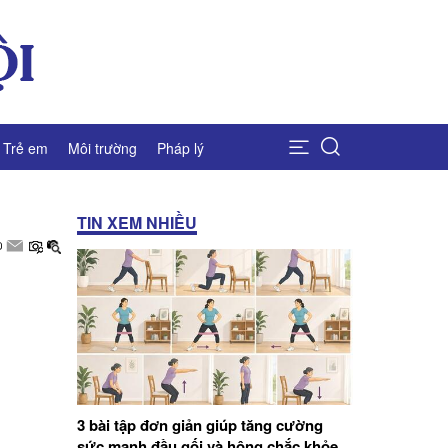
Trẻ em
Môi trường
Pháp lý
TIN XEM NHIỀU
3 bài tập đơn giản giúp tăng cường
sức mạnh đầu gối và hông chắc khỏe