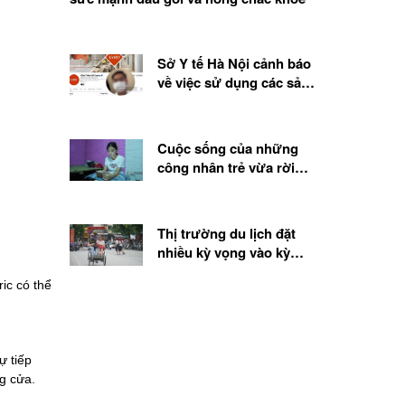
Sở Y tế Hà Nội cảnh báo
về việc sử dụng các sản
phẩm, chế phẩm sinh học
từ tế bào gốc
Cuộc sống của những
công nhân trẻ vừa rời
quê lên thành phố
Thị trường du lịch đặt
nhiều kỳ vọng vào kỳ
nghỉ lễ 2.9
ic có thể
ự tiếp
ng cửa.