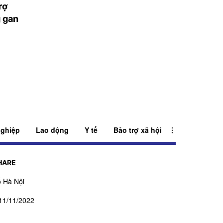
rợ
Yêu cầu gỡ bỏ sản
Lào Cai đặt mục 
 gan
phẩm Slimaura Care
100% người dân
x3 trên 2 sàn thương
gia bảo hiểm y t
mại điện tử
năm 2030
ghiệp
Lao động
Y tế
Bảo trợ xã hội
HARE
 Hà Nội
11/11/2022
ấp ngày 27/07/2023