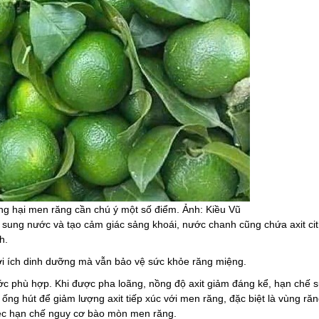
 hại men răng cần chú ý một số điểm. Ảnh: Kiều Vũ
sung nước và tạo cảm giác sảng khoái, nước chanh cũng chứa axit citr
h.
ợi ích dinh dưỡng mà vẫn bảo vệ sức khỏe răng miệng.
c phù hợp. Khi được pha loãng, nồng độ axit giảm đáng kể, hạn chế s
 ống hút để giảm lượng
axit
tiếp xúc với men răng, đặc biệt là vùng ră
iệc hạn chế nguy cơ bào mòn men răng.