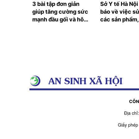
i để tốt
3 bài tập đơn giản
Sở Y tế Hà Nội
 và gan
giúp tăng cường sức
báo về việc s
mạnh đầu gối và hông
các sản phẩm,
chắc khỏe
phẩm sinh học
bào gốc
CÔN
Địa ch
Giấy phép
Giấy phép sửa đổi