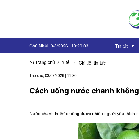
Chủ Nhật, 9/8/2026
10
:
29
:
03
Tin tức
Trang chủ
Y tế
Chi tiết tin tức
Truyền thô
Thứ sáu, 03/07/2026
|
11:30
Sự kiện
Cách uống nước chanh không
OCOP
Góc báo ch
Nước chanh là thức uống được nhiều người yêu thích n
Emagazine