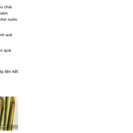
u chải
 bám
n nhờ nước
ới axit
ho quá
p liên kết