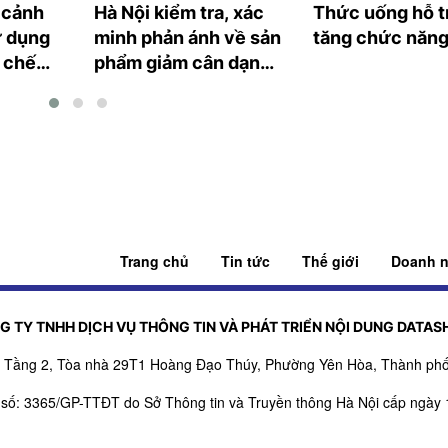
 cảnh
Hà Nội kiểm tra, xác
Thức uống hỗ t
ử dụng
minh phản ánh về sản
tăng chức năng
 chế
phẩm giảm cân dạng
 từ tế
bút tiêm
Trang chủ
Tin tức
Thế giới
Doanh n
G TY TNHH DỊCH VỤ THÔNG TIN VÀ PHÁT TRIỂN NỘI DUNG DATAS
ỉ: Tầng 2, Tòa nhà 29T1 Hoàng Đạo Thúy, Phường Yên Hòa, Thành phố
 số: 3365/GP-TTĐT do Sở Thông tin và Truyền thông Hà Nội cấp ngày 
, bổ sung số: 151/GP-TTĐT do Sở Thông tin và Truyền thông Hà Nội c