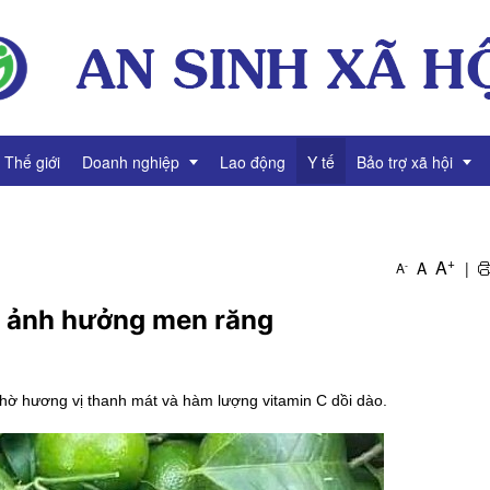
Thế giới
Doanh nghiệp
Lao động
Y tế
Bảo trợ xã hội
ng
Thông tin Doanh nghiệp
Giảm nghèo
+
A
A
|
-
A
Tài chính Doanh nghiệp
Bình đẳng giới
 ảnh hưởng men răng
Gương mặt Doanh nhân
í
Video Doanh nghiệp
hờ hương vị thanh mát và hàm lượng vitamin C dồi dào.