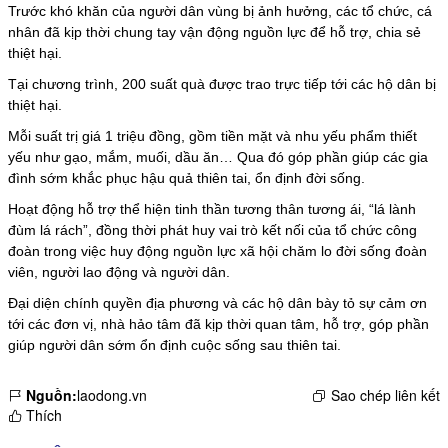
Trước khó khăn của người dân vùng bị ảnh hưởng, các tổ chức, cá
nhân đã kịp thời chung tay vận động nguồn lực để hỗ trợ, chia sẻ
thiệt hại.
Tại chương trình, 200 suất quà được trao trực tiếp tới các hộ dân bị
thiệt hại.
Mỗi suất trị giá 1 triệu đồng, gồm tiền mặt và nhu yếu phẩm thiết
yếu như gạo, mắm, muối, dầu ăn… Qua đó góp phần giúp các gia
đình sớm khắc phục hậu quả thiên tai, ổn định đời sống.
Hoạt động hỗ trợ thể hiện tinh thần tương thân tương ái, “lá lành
đùm lá rách”, đồng thời phát huy vai trò kết nối của tổ chức công
đoàn trong việc huy động nguồn lực xã hội chăm lo đời sống đoàn
viên, người lao động và người dân.
Đại diện chính quyền địa phương và các hộ dân bày tỏ sự cảm ơn
tới các đơn vị, nhà hảo tâm đã kịp thời quan tâm, hỗ trợ, góp phần
giúp người dân sớm ổn định cuộc sống sau thiên tai.
Nguồn:
laodong.vn
Sao chép liên kết
Thích