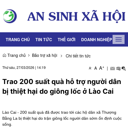
TRANG CHỦ
TIN TỨC
THẾ GIỚI
DOANH NGHIỆP
LAO
Togg
navig
Trang chủ
Bảo trợ xã hội
Chi tiết tin tức
+
A
Thứ sáu, 27/03/2026
|
14:19
A
|
-
A
Trao 200 suất quà hỗ trợ người dân
bị thiệt hại do giông lốc ở Lào Cai
Lào Cai - 200 suất quà đã được trao tới các hộ dân xã Thượng
Bằng La bị thiệt hại do trận giông lốc người dân sớm ổn định cuộc
sống.