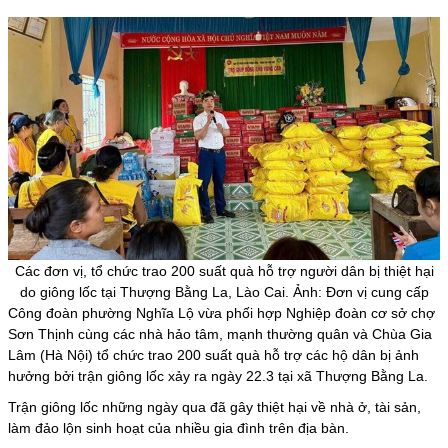
Các đơn vị, tổ chức trao 200 suất quà hỗ trợ người dân bị thiệt hại
do giông lốc tại Thượng Bằng La, Lào Cai. Ảnh: Đơn vị cung cấp
Công đoàn phường Nghĩa Lộ vừa phối hợp Nghiệp đoàn cơ sở chợ
Sơn Thịnh cùng các nhà hảo tâm, mạnh thường quân và Chùa Gia
Lâm (Hà Nội) tổ chức trao 200 suất quà hỗ trợ các hộ dân bị ảnh
hưởng bởi trận giông lốc xảy ra ngày 22.3 tại xã Thượng Bằng La.
Trận giông lốc những ngày qua đã gây thiệt hại về nhà ở, tài sản,
làm đảo lộn sinh hoạt của nhiều gia đình trên địa bàn.