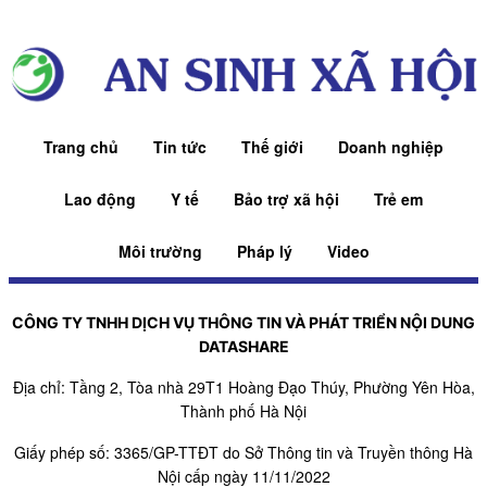
Trang chủ
Tin tức
Thế giới
Doanh nghiệp
Lao động
Y tế
Bảo trợ xã hội
Trẻ em
Môi trường
Pháp lý
Video
CÔNG TY TNHH DỊCH VỤ THÔNG TIN VÀ PHÁT TRIỂN NỘI DUNG
DATASHARE
Địa chỉ: Tầng 2, Tòa nhà 29T1 Hoàng Đạo Thúy, Phường Yên Hòa,
Thành phố Hà Nội
Giấy phép số: 3365/GP-TTĐT do Sở Thông tin và Truyền thông Hà
Nội cấp ngày 11/11/2022