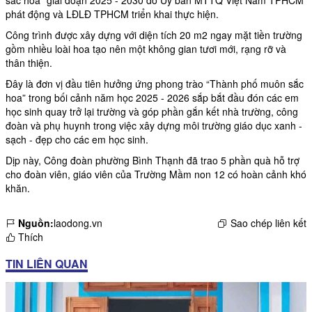
sắc hoa” giai đoạn 2025 - 2030 do Ủy ban MTTQ Việt Nam TPHCM
phát động và LĐLĐ TPHCM triển khai thực hiện.
Công trình được xây dựng với diện tích 20 m2 ngay mặt tiền trường
gồm nhiều loài hoa tạo nên một không gian tươi mới, rạng rỡ và
thân thiện.
Đây là đơn vị đầu tiên hưởng ứng phong trào “Thành phố muôn sắc
hoa” trong bối cảnh năm học 2025 - 2026 sắp bắt đầu đón các em
học sinh quay trở lại trường và góp phần gắn kết nhà trường, công
đoàn và phụ huynh trong việc xây dựng môi trường giáo dục xanh -
sạch - đẹp cho các em học sinh.
Dịp này, Công đoàn phường Bình Thạnh đã trao 5 phần quà hỗ trợ
cho đoàn viên,
giáo viên
của Trường Mầm non 12 có hoàn cảnh khó
khăn.
Nguồn:
laodong.vn
Sao chép liên kết
Thích
TIN LIÊN QUAN