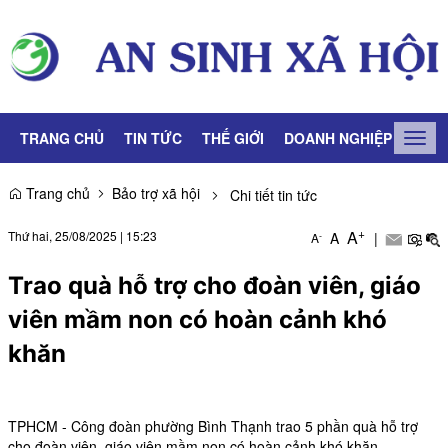
TRANG CHỦ
TIN TỨC
THẾ GIỚI
DOANH NGHIỆP
LAO
Togg
navig
Trang chủ
Bảo trợ xã hội
Chi tiết tin tức
+
A
Thứ hai, 25/08/2025
|
15:23
A
|
-
A
Trao quà hỗ trợ cho đoàn viên, giáo
viên mầm non có hoàn cảnh khó
khăn
TPHCM - Công đoàn phường Bình Thạnh trao 5 phần quà hỗ trợ
cho đoàn viên, giáo viên mầm non có hoàn cảnh khó khăn.