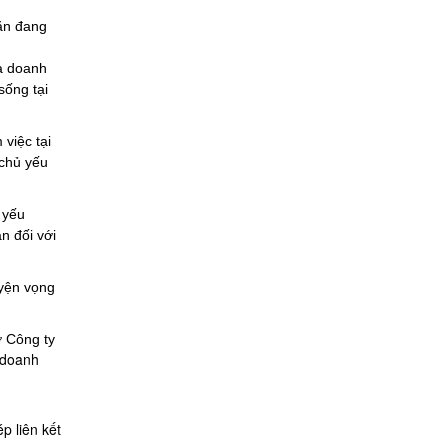
ăn đang
a doanh
sống tại
việc tại
 chủ yếu
 yếu
n đối với
uyện vọng
ở Công ty
 doanh
p liên kết