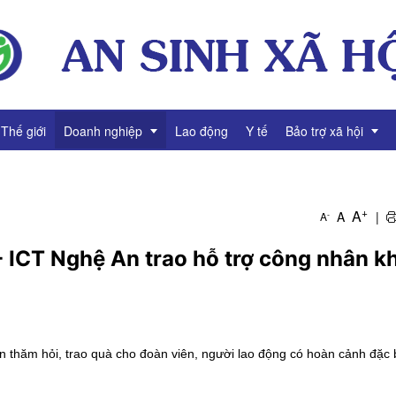
Thế giới
Doanh nghiệp
Lao động
Y tế
Bảo trợ xã hội
g
Thông tin Doanh nghiệp
Giảm nghèo
+
A
A
|
-
A
Tài chính Doanh nghiệp
Bình đẳng giới
 ICT Nghệ An trao hỗ trợ công nhân k
Gương mặt Doanh nhân
Video Doanh nghiệp
thăm hỏi, trao quà cho đoàn viên, người lao động có hoàn cảnh đặc b