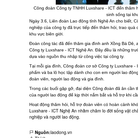
Công đoàn Công ty TNHH Luxshare - ICT đến thăm hỏi
sinh sống tại k
Ngày 3.6, Liên đoàn Lao động tỉnh Nghệ An cho biết,
C
nghiệp của công ty đã trực tiếp đến
thăm hỏi
, trao quà
khu vực biên giới.
Đoàn công tác đã đến thăm gia đình anh Xồng Bá Dê, 
Công ty Luxshare - ICT Nghệ An. Đây đều là những trư
dựa vào nguồn thu nhập từ công việc tại công ty.
Tại mỗi gia đình, Công đoàn cơ sở Công ty Luxshare - 
phẩm và ba lô học tập dành cho con em người lao động
đoàn viên, người lao động và gia đình.
Trong các buổi gặp gỡ, đại diện Công đoàn đã ân cần t
của người lao động để kịp thời nắm bắt và hỗ trợ khi cần
Hoạt động thăm hỏi, hỗ trợ đoàn viên có hoàn cảnh kh
Luxshare - ICT Nghệ An nhằm chăm lo đời sống vật chấ
nghiệp và người lao động.
Nguồn:
laodong.vn