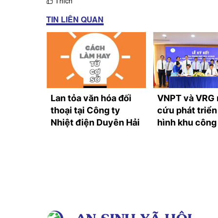
Thích
TIN LIÊN QUAN
ành trao
Lan tỏa văn hóa đối
VNPT và VRG 
ọc số,
thoại tại Công ty
cứu phát triể
n đổi số
Nhiệt điện Duyên Hải
hình khu công
 Côn
công nghệ số