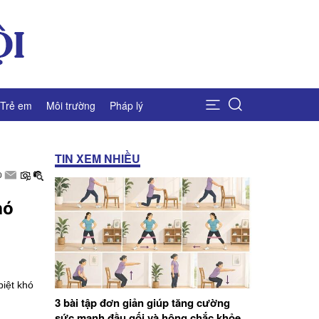
Trẻ em
Môi trường
Pháp lý
TIN XEM NHIỀU
hó
iệt khó
3 bài tập đơn giản giúp tăng cường
sức mạnh đầu gối và hông chắc khỏe