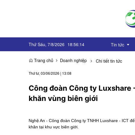
Thứ Sáu, 7/8/2026
18
:
56
:
15
Tin tức
Trang chủ
Doanh nghiệp
Chi tiết tin tức
Truyền thôn
Thứ tư, 03/06/2026
|
13:08
Sự kiện
Công đoàn Công ty Luxshare -
OCOP
khăn vùng biên giới
Góc báo chí
Emagazine
Nghệ An - Công đoàn Công ty TNHH Luxshare - ICT đến 
khăn tại khu vực biên giới.