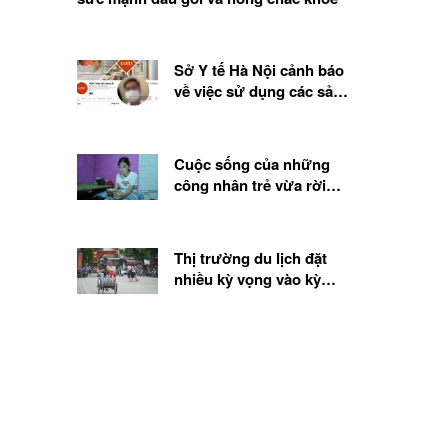
Sở Y tế Hà Nội cảnh báo
về việc sử dụng các sản
phẩm, chế phẩm sinh học
từ tế bào gốc
Cuộc sống của những
công nhân trẻ vừa rời
quê lên thành phố
Thị trường du lịch đặt
nhiều kỳ vọng vào kỳ
nghỉ lễ 2.9