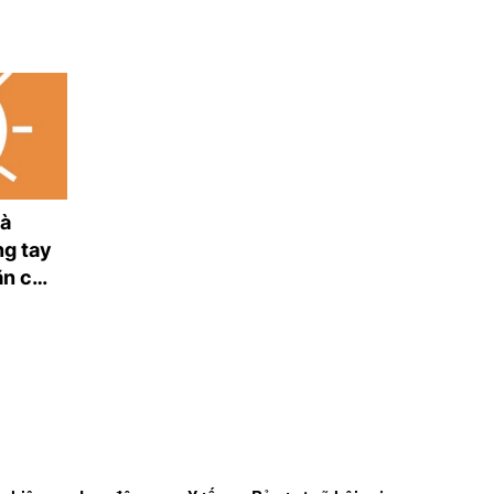
và
Vì sao ngành gỗ vẫn
Vĩnh Long xuất 
g tay
loay hoay với vùng
gần 2 tỷ USD đế
ăn cho
nguyên liệu?
130 thị trường