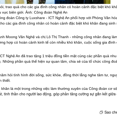
, trao quà cho các gia đình công nhân có hoàn cảnh đặc biệt khó kh
hu vực biên giới. Ảnh: Công đoàn Nghệ An
ông đoàn
Công ty Luxshare - ICT Nghệ An phối hợp với Phòng Văn hó
 cho các gia đình công nhân có hoàn cảnh đặc biệt
khó khăn
đang sinh 
anh Moong Văn Nghệ và chị Lô Thị Thanh - những công nhân đang làm 
ờng hợp có hoàn cảnh kinh tế còn nhiều khó khăn, cuộc sống gia đình
ICT Nghệ An đã trao tặng 1 triệu đồng tiền mặt cùng các phần quà nhu
. Những phần quà thể hiện sự quan tâm, chia sẻ của tổ chức công đoà
hăm hỏi tình hình đời sống, sức khỏe, đồng thời lắng nghe tâm tư, ng
 thiết.
ó khăn là một trong những việc làm thường xuyên của Công đoàn cơ s
t, tinh thần cho người lao động, góp phần tăng cường sự gắn kết giữa
Sao ché