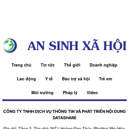
Trang chủ
Tin tức
Thế giới
Doanh nghiệp
Lao động
Y tế
Bảo trợ xã hội
Trẻ em
Môi trường
Pháp lý
Video
CÔNG TY TNHH DỊCH VỤ THÔNG TIN VÀ PHÁT TRIỂN NỘI DUNG
DATASHARE
Địa chỉ: Tầng 2, Tòa nhà 29T1 Hoàng Đạo Thúy, Phường Yên Hòa,