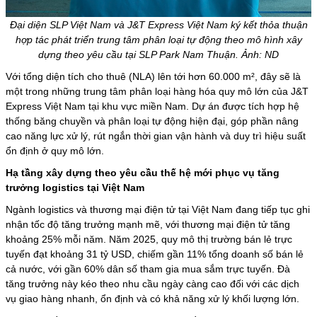
Đại diện SLP Việt Nam và J&T Express Việt Nam ký kết thỏa thuận
hợp tác phát triển trung tâm phân loại tự động theo mô hình xây
dựng theo yêu cầu tại SLP Park Nam Thuận. Ảnh: ND
Với tổng diện tích cho thuê (NLA) lên tới hơn 60.000 m², đây sẽ là
một trong những trung tâm phân loại hàng hóa quy mô lớn của J&T
Express Việt Nam tại khu vực miền Nam. Dự án được tích hợp hệ
thống băng chuyền và phân loại tự động hiện đại, góp phần nâng
cao năng lực xử lý, rút ngắn thời gian vận hành và duy trì hiệu suất
ổn định ở quy mô lớn.
Hạ tầng xây dựng theo yêu cầu thế hệ mới phục vụ tăng
trưởng logistics tại Việt Nam
Ngành logistics và thương mại điện tử tại Việt Nam đang tiếp tục ghi
nhận tốc độ tăng trưởng mạnh mẽ, với
thương mại điện tử
tăng
khoảng 25% mỗi năm. Năm 2025, quy mô thị trường bán lẻ trực
tuyến đạt khoảng 31 tỷ USD, chiếm gần 11% tổng doanh số bán lẻ
cả nước, với gần 60% dân số tham gia mua sắm trực tuyến. Đà
tăng trưởng này kéo theo nhu cầu ngày càng cao đối với các dịch
vụ giao hàng nhanh, ổn định và có khả năng xử lý khối lượng lớn.