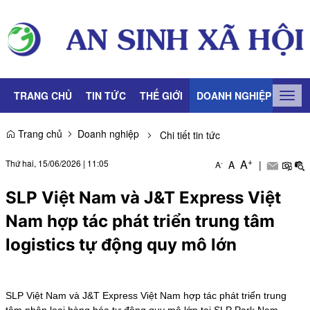
TRANG CHỦ
TIN TỨC
THẾ GIỚI
DOANH NGHIỆP
LAO
Togg
navig
Trang chủ
Doanh nghiệp
Chi tiết tin tức
+
A
Thứ hai, 15/06/2026
|
11:05
A
|
-
A
SLP Việt Nam và J&T Express Việt
Nam hợp tác phát triển trung tâm
logistics tự động quy mô lớn
SLP Việt Nam và J&T Express Việt Nam hợp tác phát triển trung
tâm phân loại hàng hóa tự động quy mô lớn tại SLP Park Nam