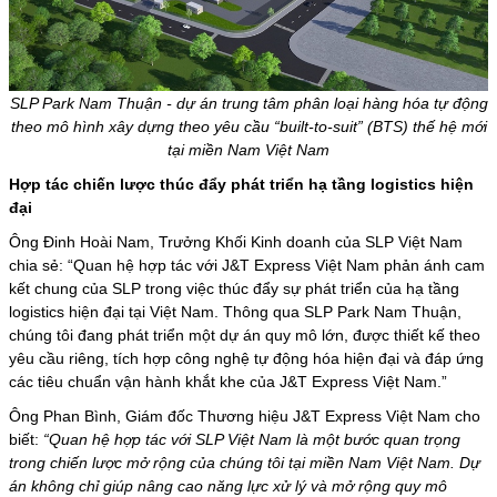
SLP Park Nam Thuận - dự án trung tâm phân loại hàng hóa tự động
theo mô hình xây dựng theo yêu cầu “built-to-suit” (BTS) thế hệ mới
tại miền Nam Việt Nam
Hợp tác chiến lược thúc đẩy phát triển hạ tầng logistics hiện
đại
Ông Đinh Hoài Nam, Trưởng Khối Kinh doanh của SLP Việt Nam
chia sẻ: “Quan hệ hợp tác với J&T Express Việt Nam phản ánh cam
kết chung của SLP trong việc thúc đẩy sự phát triển của hạ tầng
logistics hiện đại tại Việt Nam. Thông qua SLP Park Nam Thuận,
chúng tôi đang phát triển một dự án quy mô lớn, được thiết kế theo
yêu cầu riêng, tích hợp công nghệ tự động hóa hiện đại và đáp ứng
các tiêu chuẩn vận hành khắt khe của J&T Express Việt Nam.”
Ông Phan Bình, Giám đốc Thương hiệu J&T Express Việt Nam cho
biết:
“Quan hệ hợp tác với SLP Việt Nam là một bước quan trọng
trong chiến lược mở rộng của chúng tôi tại miền Nam Việt Nam. Dự
án không chỉ giúp nâng cao năng lực xử lý và mở rộng quy mô