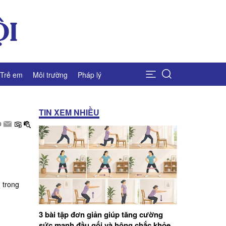
Trẻ em
Môi trường
Pháp lý
TIN XEM NHIỀU
 trong
3 bài tập đơn giản giúp tăng cường
sức mạnh đầu gối và hông chắc khỏe