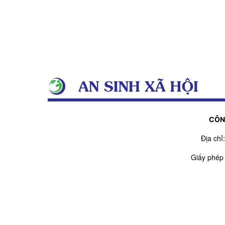
CÔN
Địa ch
Giấy phép
Giấy phép sửa đổi
Người chịu t