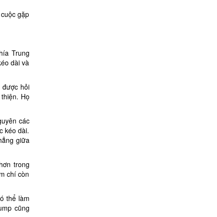
 cuộc gặp
hía Trung
éo dài và
 được hỏi
 thiện. Họ
guyên các
c kéo dài.
thẳng giữa
hơn trong
ậm chí còn
ó thể làm
rump cũng