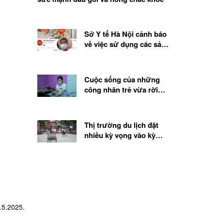
Sở Y tế Hà Nội cảnh báo
về việc sử dụng các sản
phẩm, chế phẩm sinh học
từ tế bào gốc
Cuộc sống của những
công nhân trẻ vừa rời
quê lên thành phố
Thị trường du lịch đặt
nhiều kỳ vọng vào kỳ
nghỉ lễ 2.9
.5.2025.