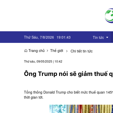
Thứ Sáu, 7/8/2026
19
:
01
:
44
Tin tức
Trang chủ
Thế giới
Chi tiết tin tức
Truyền thôn
Thứ sáu, 09/05/2025
|
10:42
Sự kiện
Ông Trump nói sẽ giảm thuế 
OCOP
Góc báo chí
Tổng thống Donald Trump cho biết mức thuế quan 145
thời gian tới.
Emagazine