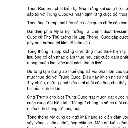
Theo Reuters, phát biểu tại Nhà Trắng khi công bố mộ
sắp tới với
Trung Quốc
và nhận định rằng cuộc đối thoạ
Theo ông Trump, hai bên sẽ cử các quan chức cấp cao đ
Đại diện phía Mỹ là Bộ trưởng Tài chính Scott Besse
Quốc cử Phó Thủ tướng Hà Lập Phong. Cuộc gặp được x
gây ảnh hưởng tới kinh tế toàn cầu.
Tổng thống Trump khẳng định rằng mức thuế hiện tại 
liệu ông có cân nhắc
giảm thuế
nếu các cuộc đàm phán t
mong muốn làm việc một cách thanh lịch”.
Dù từng tạm dừng áp thuế đáp trả với phần lớn các q
mức thuế đối với Trung Quốc. Điều này khiến nhiều nhà 
Tuy nhiên, những phát biểu mới nhất của ông cho thấy 
hai nền kinh tế lớn.
Ông Trump cho biết Trung Quốc “rất muốn đạt được m
cuộc xung đột hiện tại. “Tôi nghĩ chúng ta sẽ có một c
nhiều hơn chúng ta”, ông nói.
Tổng thống Mỹ cũng để ngỏ khả năng sẽ điện đàm với 
vậy, vâng, chắc chắn”, ông chia sẻ. Mặc dù luôn dà