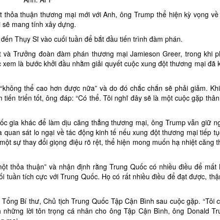
t thỏa thuận thương mại mới với Anh, ông Trump thể hiện kỳ vọng về
i sẽ mang tính xây dựng.
ến Thụy Sĩ vào cuối tuần để bắt đầu tiến trình đàm phán.
nt và Trưởng đoàn đàm phán thương mại Jamieson Greer, trong khi p
em là bước khởi đầu nhằm giải quyết cuộc xung đột thương mại đã k
“không thể cao hơn được nữa” và do đó chắc chắn sẽ phải giảm. Khi
iến triển tốt, ông đáp: “Có thể. Tôi nghĩ đây sẽ là một cuộc gặp thân
uốc gia khác để làm dịu căng thẳng thương mại, ông Trump vẫn giữ n
quan sát lo ngại về tác động kinh tế nếu xung đột thương mại tiếp tụ
một sự thay đổi giọng điệu rõ rệt, thể hiện mong muốn hạ nhiệt căng 
ột thỏa thuận” và nhận định rằng Trung Quốc có nhiều điều để mất 
uối tuần tích cực với Trung Quốc. Họ có rất nhiều điều để đạt được, th
Tổng Bí thư, Chủ tịch Trung Quốc Tập Cận Bình sau cuộc gặp. “Tôi c
nh những lời tôn trọng cá nhân cho ông Tập Cận Bình, ông Donald T