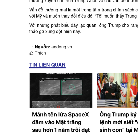
thường xuyên chỉ trích Trung Quốc về các vấn đề thươ
Vấn đề thương mại là một trọng tâm trong chính sách
với
Mỹ
và muốn thay đổi điều đó. “Tôi muốn thấy Trun
Với những phát biểu đầy lạc quan, ông Trump cho rằng
tháo gỡ xung đột hiện nay.
Nguồn:
laodong.vn
Thích
TIN LIÊN QUAN
ại Tây
Mảnh tên lửa SpaceX
Ông Trump ký
 khối
đâm vào Mặt trăng
lệnh mới siết "
sau hơn 1 năm trôi dạt
sinh con" tại 