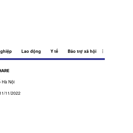
ghiệp
Lao động
Y tế
Bảo trợ xã hội
HARE
 Hà Nội
11/11/2022
ấp ngày 27/07/2023
ạm Ngọc Thuấn