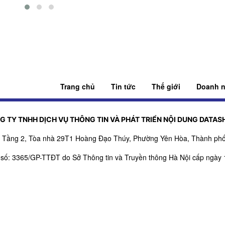
Trang chủ
Tin tức
Thế giới
Doanh n
G TY TNHH DỊCH VỤ THÔNG TIN VÀ PHÁT TRIỂN NỘI DUNG DATAS
ỉ: Tầng 2, Tòa nhà 29T1 Hoàng Đạo Thúy, Phường Yên Hòa, Thành phố
 số: 3365/GP-TTĐT do Sở Thông tin và Truyền thông Hà Nội cấp ngày 
, bổ sung số: 151/GP-TTĐT do Sở Thông tin và Truyền thông Hà Nội c
rách nhiệm nội dung trang thông tin điện tử tổng hợp: Giám Đốc - Ph
SĐT:
0971521639
- Email:
adbooking@datashare.vn