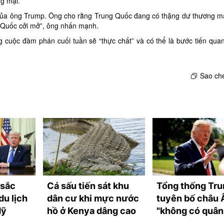
ng mại.
 của ông Trump. Ông cho rằng Trung Quốc đang có thặng dư thương mạ
g Quốc cởi mở”, ông nhấn mạnh.
 cuộc đàm phán cuối tuần sẽ “thực chất” và có thể là bước tiến quan
Sao ché
 sắc
Cá sấu tiến sát khu
Tổng thống Tr
du lịch
dân cư khi mực nước
tuyên bố châu 
Mỹ
hồ ở Kenya dâng cao
"không có quân
mạnh"