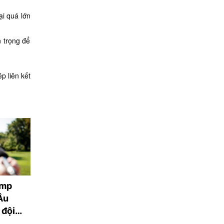
i quá lớn
 trọng để
p liên kết
ump
Con trai huyền thoại
Nga kiểm soát t
Âu
Man United qua đời vì
khu định cư tại
 đội
hội chứng đột tử
Ukraina trong n
qua