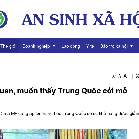
Thế giới
Doanh nghiệp
Lao động
Y tế
Bảo trợ xã hội
g
Thông tin Doanh nghiệp
Giảm nghèo
+
A
A
|
-
A
Tài chính Doanh nghiệp
Bình đẳng giới
quan, muốn thấy Trung Quốc cởi mở
Gương mặt Doanh nhân
Video Doanh nghiệp
% mà Mỹ đang áp lên hàng hóa Trung Quốc sẽ có khả năng được giảm