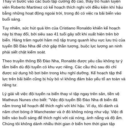
Thay vì bước vào các buổi tập cường độ cao, thầy trò huấn luyện
viên Roberto Martinez có kế hoạch thích nghi với điều kiện khí hậu
bằng những hoạt động ngoài trời, trong đó có việc ra bãi biển vào
buổi sáng.
Tuy nhiên, sức hút quá lớn của Cristiano Ronaldo khiến kế hoạch
này bị thay đổi, bởi siêu sao 41 tuổi gây sốt khi xuất hiện trên bờ
biển. Hàng trăm người hâm mộ tập trung quanh khu vực lưu trú của
tuyển Bồ Đào Nha để chờ gặp thần tượng, buộc lực lượng an ninh
phải siết chặt kiểm soát.
Theo truyền thông Bồ Đào Nha, Ronaldo được yêu cầu không tự ý
tắm biển dù đội tuyển có khu vực riêng. Các cầu thủ sau đó chỉ
được sử dụng hồ bơi bên trong khu nghỉ dưỡng. Kế hoạch tập thể
lực trên bãi biển cũng bị hủy bỏ vì không đảm bảo yếu tố an toàn và
riêng tư.
Lý giải về việc đội tuyển ra biển thay vì tập ngay trên sân, tiền vệ
Matheus Nunes cho biết: "Việc đội tuyển Bồ Đào Nha đi biển đã
nằm trong kế hoạch để thích nghi với khí hậu. Ví dụ, tôi dành cả
năm chơi bóng ở Manchester và ở đó không nóng như vậy. Việc đi
biển vào buổi sáng để thích nghi với cái nóng, ánh nắng và độ ẩm.
Chúng tôi không dành nhiều thời gian ở biển hơn thời gian tập