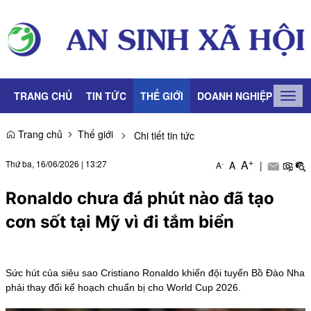
TRANG CHỦ
TIN TỨC
THẾ GIỚI
DOANH NGHIỆP
LAO
Togg
navig
Trang chủ
Thế giới
Chi tiết tin tức
+
A
Thứ ba, 16/06/2026
|
13:27
A
|
-
A
Ronaldo chưa đá phút nào đã tạo
cơn sốt tại Mỹ vì đi tắm biển
Sức hút của siêu sao Cristiano Ronaldo khiến đội tuyển Bồ Đào Nha
phải thay đổi kế hoạch chuẩn bị cho World Cup 2026.