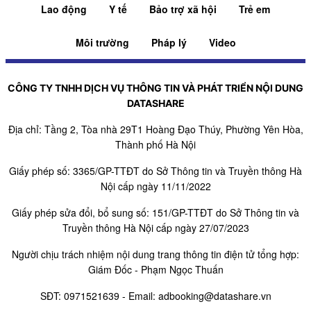
Lao động
Y tế
Bảo trợ xã hội
Trẻ em
Môi trường
Pháp lý
Video
CÔNG TY TNHH DỊCH VỤ THÔNG TIN VÀ PHÁT TRIỂN NỘI DUNG
DATASHARE
Địa chỉ: Tầng 2, Tòa nhà 29T1 Hoàng Đạo Thúy, Phường Yên Hòa,
Thành phố Hà Nội
Giấy phép số: 3365/GP-TTĐT do Sở Thông tin và Truyền thông Hà
Nội cấp ngày 11/11/2022
Giấy phép sửa đổi, bổ sung số: 151/GP-TTĐT do Sở Thông tin và
Truyền thông Hà Nội cấp ngày 27/07/2023
Người chịu trách nhiệm nội dung trang thông tin điện tử tổng hợp:
Giám Đốc - Phạm Ngọc Thuấn
SĐT:
0971521639
- Email:
adbooking@datashare.vn