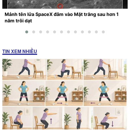
Mảnh tên lửa SpaceX đâm vào Mặt trăng sau hơn 1
năm trôi dạt
TIN XEM NHIỀU