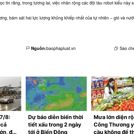
tin rằng, trong tương lai, việc nhân rộng các đội tàu robot kiểu này s
ương, bám sát hai lực lượng khủng khiếp nhất của tự nhiên – gió và nư
Nguồn:
baophapluat.vn
Sao ché
 7/8:
Dự báo diễn biến thời
Mưa lớn diện rộ
 cả
tiết xấu trong 2 ngày
Công Thương 
ớn, đề
tới ở Biển Đông
cầu không để t