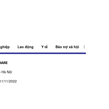
ghiệp
Lao động
Y tế
Bảo trợ xã hội
HARE
 Hà Nội
11/11/2022
ấp ngày 27/07/2023
ạm Ngọc Thuấn