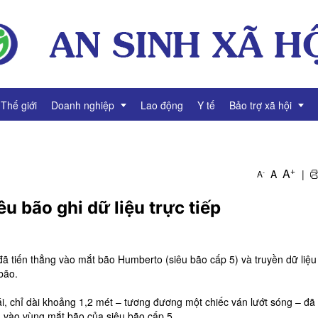
Thế giới
Doanh nghiệp
Lao động
Y tế
Bảo trợ xã hội
g
Thông tin Doanh nghiệp
Giảm nghèo
+
A
A
|
-
A
Tài chính Doanh nghiệp
Bình đẳng giới
êu bão ghi dữ liệu trực tiếp
Gương mặt Doanh nhân
Video Doanh nghiệp
đã tiến thẳng vào mắt bão Humberto (siêu bão cấp 5) và truyền dữ liệu 
bão.
i, chỉ dài khoảng 1,2 mét – tương đương một chiếc ván lướt sóng – đã 
ến vào vùng mắt bão của siêu bão cấp 5.