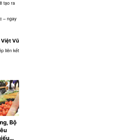
ẽ tạo ra
ớc – ngay
Việt Vũ
p liên kết
ng, Bộ
Thời tiết ngày 5/8:
Phân loại rác tại
yêu
Bắc Bộ có mưa vừa,
nguồn ở Cần Thơ
hiếu
mưa to
còn "điểm nghẽn