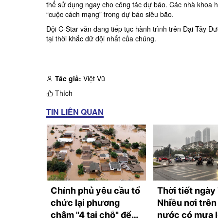
thể sử dụng ngay cho công tác dự báo. Các nhà khoa học 
“cuộc cách mạng” trong dự báo siêu bão.
Đội C-Star vẫn đang tiếp tục hành trình trên Đại Tây D
tại thời khắc dữ dội nhất của chúng.
Tác giả:
Việt Vũ
Thích
TIN LIÊN QUAN
lên cấp
Chính phủ yêu cầu tổ
Thời tiết ngày
siêu bão
chức lại phương
Nhiều nơi trên
ế giới
châm "4 tại chỗ" để
nước có mưa l