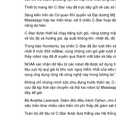
Thiết bị mang tên C-Star này đã trực tiếp gửi về các số l
Sáng kiến trên do Cơ quan Khí quyển và Đại dương Mỹ
Mississippi hợp tác triển khai, với 5 chiếc C-Star ho
năng dự báo.
C-Star được thiết kế chạy bằng sức gió, năng lượng mặt t
về tốc độ và hướng gió, áp suất không khí, nhiệt độ, độ 
Trong bão Humberto, ba chiếc C-Star đã lần lượt tiến v
nhất ở mức 955 millibar, cùng những cơn gió giật vượt 
thấy robot này đã đi xuyên qua thành mắt bão và tiếp 
NOAA xác nhận dữ liệu từ các robot đã được sử dụng tr
liệu cực kỳ quý giá từ khu vực nguy hiểm nhất của siêu 
vọng ứng dụng rộng rãi công nghệ này trong tương lai,
Không chỉ chứng minh sức chịu đựng trước thiên tai, C-
cứu đã kịp thời vận chuyển và thả hai robot từ Mississi
đầy 48 giờ.
Bà Anahita Laverack, Giám đốc điều hành Oshen, cho bi
việc triển khai nhiều cảm biến chi phí thấp để giám sát l
Toàn bộ dữ liệu từ C-Star được đưa thẳng vào Hệ thống