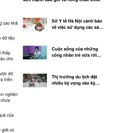
Sở Y tế Hà Nội cảnh báo
ng cao khả
về việc sử dụng các sản
phẩm, chế phẩm sinh học
n dữ liệu
từ tế bào gốc
Cuộc sống của những
í thấp
công nhân trẻ vừa rời
sâu cho
quê lên thành phố
được dữ
Thị trường du lịch đặt
a triển
nhiều kỳ vọng vào kỳ
nghỉ lễ 2.9
hóm nghiên
g chưa
quả của
 giới có