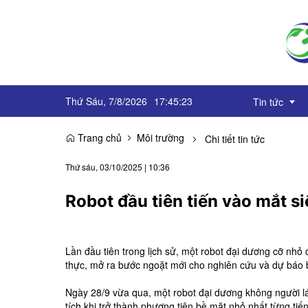
Thứ Sáu, 7/8/2026
17
:
45
:
23
Tin tức
Trang chủ
Môi trường
Chi tiết tin tức
Truyền thôn
Thứ sáu, 03/10/2025
|
10:36
Sự kiện
Robot đầu tiên tiến vào mắt si
OCOP
Góc báo chí
Lần đầu tiên trong lịch sử, một robot đại dương cỡ nhỏ 
thực, mở ra bước ngoặt mới cho nghiên cứu và dự báo 
Emagazine
Ngày 28/9 vừa qua, một robot đại dương không người lá
tích khi trở thành phương tiện bề mặt nhỏ nhất từng ti