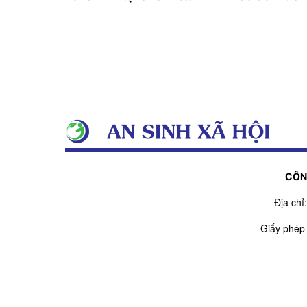
ứng phó thiên tai cực
phòng dông lố
đoan
CÔN
Địa ch
Giấy phép
Giấy phép sửa đổi
Người chịu t