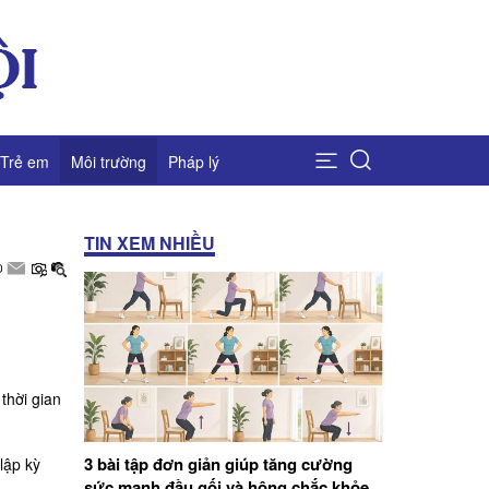
Trẻ em
Môi trường
Pháp lý
TIN XEM NHIỀU
thời gian
3 bài tập đơn giản giúp tăng cường
lập kỳ
sức mạnh đầu gối và hông chắc khỏe