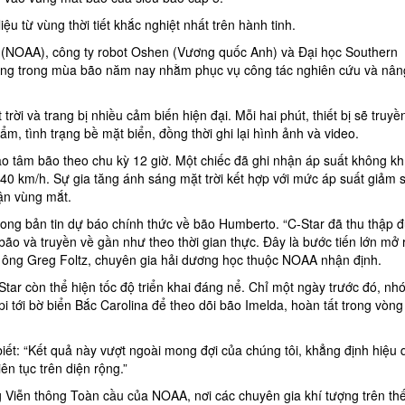
iệu từ vùng thời tiết khắc nghiệt nhất trên hành tinh.
 (NOAA), công ty robot Oshen (Vương quốc Anh) và Đại học Southern
ạt động trong mùa bão năm nay nhằm phục vụ công tác nghiên cứu và nâ
rời và trang bị nhiều cảm biến hiện đại. Mỗi hai phút, thiết bị sẽ truyề
ẩm, tình trạng bề mặt biển, đồng thời ghi lại hình ảnh và video.
ào tâm bão theo chu kỳ 12 giờ. Một chiếc đã ghi nhận áp suất không kh
240 km/h. Sự gia tăng ánh sáng mặt trời kết hợp với mức áp suất giảm 
cận vùng mắt.
ong bản tin dự báo chính thức về bão Humberto. “C-Star đã thu thập 
bão và truyền về gần như theo thời gian thực. Đây là bước tiến lớn mở r
” ông Greg Foltz, chuyên gia hải dương học thuộc NOAA nhận định.
Star còn thể hiện tốc độ triển khai đáng nể. Chỉ một ngày trước đó, n
ppi tới bờ biển Bắc Carolina để theo dõi bão Imelda, hoàn tất trong vòn
ết: “Kết quả này vượt ngoài mong đợi của chúng tôi, khẳng định hiệu 
iên tục trên diện rộng.”
 Viễn thông Toàn cầu của NOAA, nơi các chuyên gia khí tượng trên thế