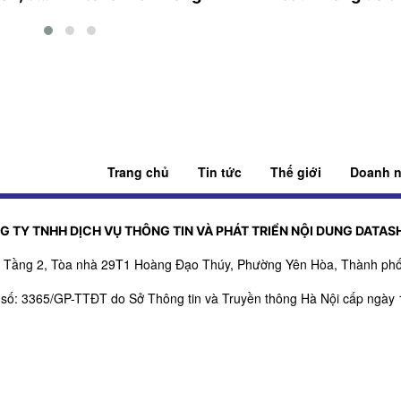
c
hàng thiết yếu
Trang chủ
Tin tức
Thế giới
Doanh n
G TY TNHH DỊCH VỤ THÔNG TIN VÀ PHÁT TRIỂN NỘI DUNG DATAS
ỉ: Tầng 2, Tòa nhà 29T1 Hoàng Đạo Thúy, Phường Yên Hòa, Thành phố
 số: 3365/GP-TTĐT do Sở Thông tin và Truyền thông Hà Nội cấp ngày 
, bổ sung số: 151/GP-TTĐT do Sở Thông tin và Truyền thông Hà Nội c
rách nhiệm nội dung trang thông tin điện tử tổng hợp: Giám Đốc - Ph
SĐT:
0971521639
- Email:
adbooking@datashare.vn