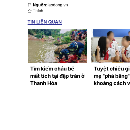
Nguồn:
laodong.vn
Thích
TIN LIÊN QUAN
ng bàn
Tìm kiếm cháu bé
Tuyệt chiêu g
ời của bé
mất tích tại đập tràn ở
mẹ "phá băng"
 2 tuổi
Thanh Hóa
khoảng cách v
lớp 6