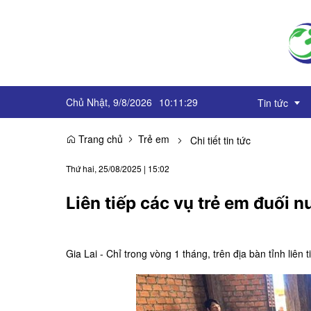
Chủ Nhật, 9/8/2026
10
:
11
:
30
Tin tức
Trang chủ
Trẻ em
Chi tiết tin tức
Truyền thô
Thứ hai, 25/08/2025
|
15:02
Sự kiện
Liên tiếp các vụ trẻ em đuối 
OCOP
Góc báo ch
Gia Lai - Chỉ trong vòng 1 tháng, trên địa bàn tỉnh liên
Emagazine