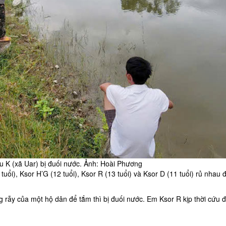
u K (xã Uar) bị đuối nước. Ảnh: Hoài Phương
i), Ksor H’G (12 tuổi), Ksor R (13 tuổi) và Ksor D (11 tuổi) rủ nhau 
 rẫy của một hộ dân để tắm thì bị đuối nước. Em Ksor R kịp thời cứu 