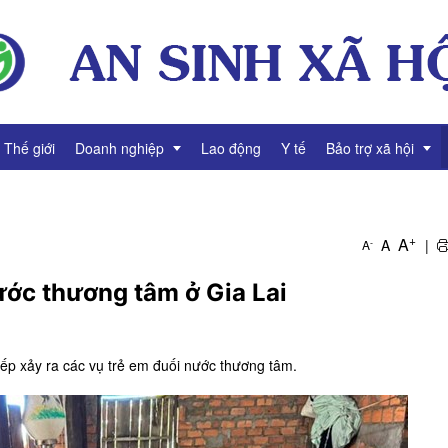
Thế giới
Doanh nghiệp
Lao động
Y tế
Bảo trợ xã hội
ng
Thông tin Doanh nghiệp
Giảm nghèo
+
A
A
|
-
A
Tài chính Doanh nghiệp
Bình đẳng giới
nước thương tâm ở Gia Lai
Gương mặt Doanh nhân
í
Video Doanh nghiệp
 tiếp xảy ra các vụ trẻ em đuối nước thương tâm.