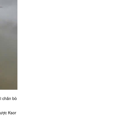
đi chăn bò
được Ksor