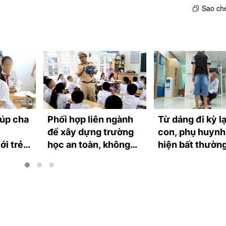
Sao ché
iúp cha
Phối hợp liên ngành
Từ dáng đi kỳ l
để xây dựng trường
con, phụ huynh
ới trẻ
học an toàn, không
hiện bất thường
bạo lực
ngờ tới