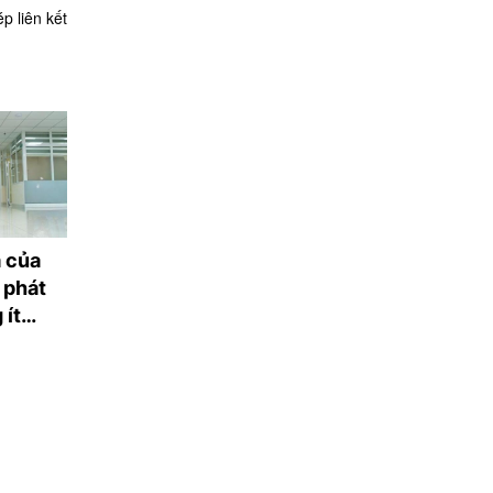
p liên kết
ạ của
Tôn trọng quyền
Lớp học hè miễn
 phát
riêng tư của trẻ em
giúp trẻ rời xa m
 ít
để phòng, chống bạo
hình điện thoại
lực gia đình