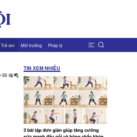
Trẻ em
Môi trường
Pháp lý
TIN XEM NHIỀU
3 bài tập đơn giản giúp tăng cường
sức mạnh đầu gối và hông chắc khỏe