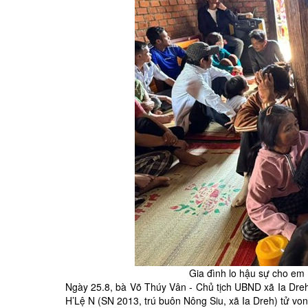
Gia đình lo hậu sự cho em 
Ngày 25.8, bà Võ Thúy Vân - Chủ tịch UBND xã Ia Dreh
H’Lệ N (SN 2013, trú buôn Nông Siu, xã Ia Dreh) tử von