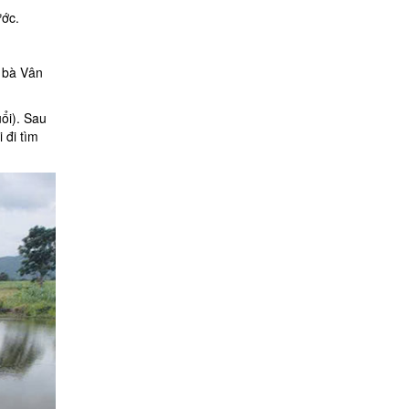
ước
.
, bà Vân
ổi). Sau
 đi tìm