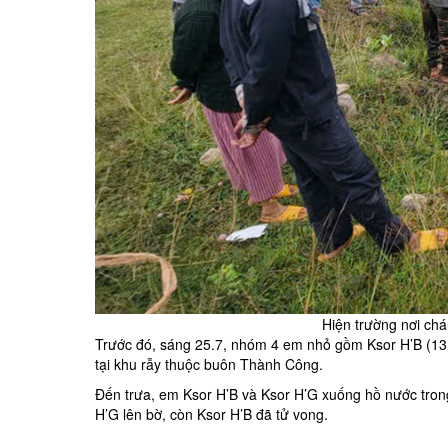
Hiện trường nơi chá
Trước đó, sáng 25.7, nhóm 4 em nhỏ gồm Ksor H’B (13 tuổ
tại khu rẫy thuộc buôn Thành Công.
Đến trưa, em Ksor H’B và Ksor H’G xuống hồ nước trong
H’G lên bờ, còn Ksor H’B đã tử vong.