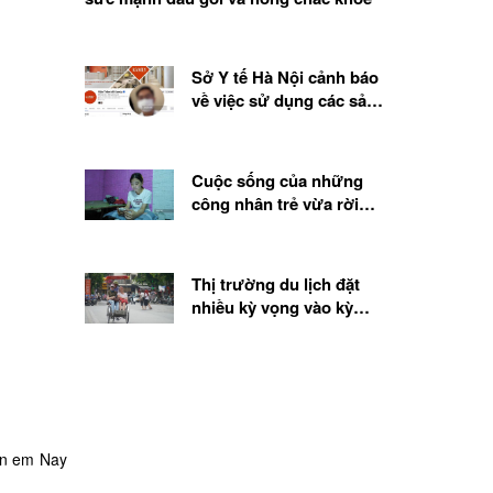
Sở Y tế Hà Nội cảnh báo
về việc sử dụng các sản
phẩm, chế phẩm sinh học
từ tế bào gốc
Cuộc sống của những
công nhân trẻ vừa rời
quê lên thành phố
Thị trường du lịch đặt
nhiều kỳ vọng vào kỳ
nghỉ lễ 2.9
iến em Nay