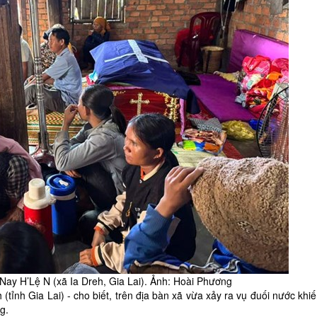
Nay H’Lệ N (xã Ia Dreh, Gia Lai). Ảnh: Hoài Phương
 (tỉnh
Gia Lai
) - cho biết, trên địa bàn xã vừa xảy ra vụ đuối nước kh
g.