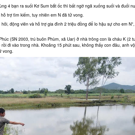
ùng 4 bạn ra suối Kơ Sum bắt ốc thì bất ngờ ngã xuống suối và
đuối n
 hỗ trợ tìm kiếm, tuy nhiên em N đã tử vong.
ỏi, động viên và hỗ trợ gia đình 2 triệu đồng để lo hậu sự cho em N"
úc (SN 2003, trú buôn Phùm, xã Uar) ở nhà trông con là cháu K (2 tu
rồi đi vào trong nhà. Khoảng 15 phút sau, không thấy con đâu, anh vội
ử vong.