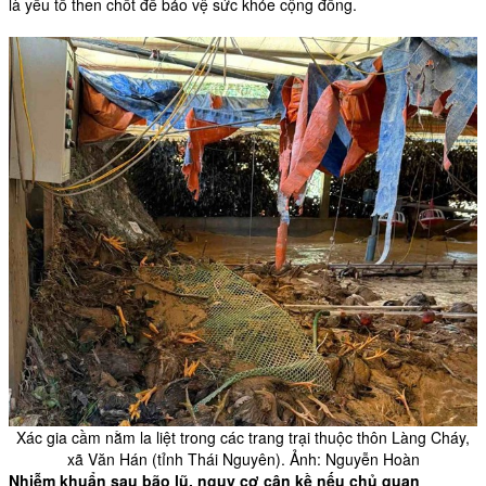
là yếu tố then chốt để bảo vệ sức khỏe cộng đồng.
Xác gia cầm nằm la liệt trong các trang trại thuộc thôn Làng Cháy,
xã Văn Hán (tỉnh Thái Nguyên). Ảnh: Nguyễn Hoàn
Nhiễm khuẩn sau bão lũ, nguy cơ cận kề nếu chủ quan