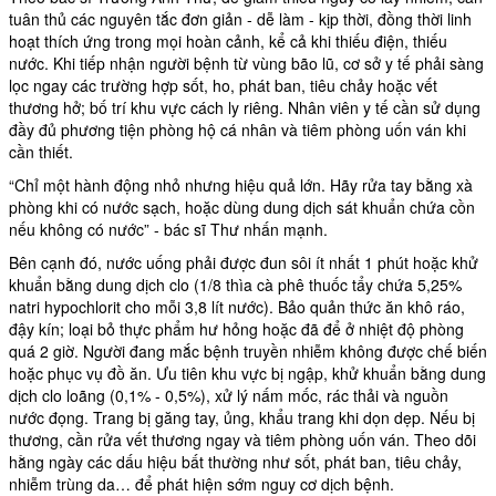
tuân thủ các nguyên tắc đơn giản - dễ làm - kịp thời, đồng thời linh
hoạt thích ứng trong mọi hoàn cảnh, kể cả khi thiếu điện, thiếu
nước. Khi tiếp nhận người bệnh từ vùng bão lũ, cơ sở y tế phải sàng
lọc ngay các trường hợp sốt, ho, phát ban, tiêu chảy hoặc vết
thương hở; bố trí khu vực cách ly riêng. Nhân viên y tế cần sử dụng
đầy đủ phương tiện phòng hộ cá nhân và tiêm phòng uốn ván khi
cần thiết.
“Chỉ một hành động nhỏ nhưng hiệu quả lớn. Hãy rửa tay bằng xà
phòng khi có nước sạch, hoặc dùng dung dịch sát khuẩn chứa cồn
nếu không có nước” - bác sĩ Thư nhấn mạnh.
Bên cạnh đó, nước uống phải được đun sôi ít nhất 1 phút hoặc khử
khuẩn bằng dung dịch clo (1/8 thìa cà phê thuốc tẩy chứa 5,25%
natri hypochlorit cho mỗi 3,8 lít nước). Bảo quản thức ăn khô ráo,
đậy kín; loại bỏ thực phẩm hư hỏng hoặc đã để ở nhiệt độ phòng
quá 2 giờ. Người đang mắc bệnh truyền nhiễm không được chế biến
hoặc phục vụ đồ ăn. Ưu tiên khu vực bị ngập, khử khuẩn bằng dung
dịch clo loãng (0,1% - 0,5%), xử lý nấm mốc, rác thải và nguồn
nước đọng. Trang bị găng tay, ủng, khẩu trang khi dọn dẹp. Nếu bị
thương, cần rửa vết thương ngay và tiêm phòng uốn ván. Theo dõi
hằng ngày các dấu hiệu bất thường như sốt, phát ban, tiêu chảy,
nhiễm trùng da… để phát hiện sớm nguy cơ dịch bệnh.