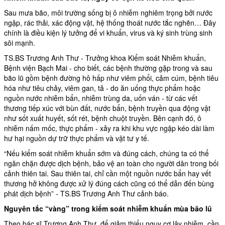
Sau mưa bão, môi trường sống bị ô nhiễm nghiêm trọng bởi nước
ngập,
rác thải
, xác động vật, hệ thống thoát nước tắc nghẽn… Đây
chính là điều kiện lý tưởng để vi khuẩn, virus và ký sinh trùng sinh
sôi mạnh.
TS.BS Trương Anh Thư - Trưởng khoa Kiểm soát Nhiễm khuẩn,
Bệnh viện Bạch Mai - cho biết, các bệnh thường gặp trong và sau
bão lũ gồm bệnh đường hô hấp như viêm phổi, cảm cúm, bệnh tiêu
hóa như tiêu chảy, viêm gan, tả - do ăn uống thực phẩm hoặc
nguồn nước nhiễm bẩn, nhiễm trùng da, uốn ván - từ các vết
thương tiếp xúc với bùn đất, nước bẩn, bệnh truyền qua động vật
như sốt xuất huyết, sốt rét, bệnh chuột truyền. Bên cạnh đó, ô
nhiễm nấm mốc, thực phẩm - xảy ra khi khu vực ngập kéo dài làm
hư hại nguồn dự trữ thực phẩm và vật tư y tế.
“Nếu kiểm soát nhiễm khuẩn sớm và đúng cách, chúng ta có thể
ngăn chặn được dịch bệnh, bảo vệ an toàn cho người dân trong bối
cảnh thiên tai. Sau thiên tai, chỉ cần một nguồn nước bẩn hay vết
thương hở không được xử lý đúng cách cũng có thể dẫn đến bùng
phát dịch bệnh” - TS.BS Trương Anh Thư cảnh báo.
Nguyên tắc “vàng” trong kiểm soát nhiễm khuẩn mùa bão lũ
Theo bác sĩ Trương Anh Thư, để giảm thiểu nguy cơ lây nhiễm, cần