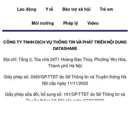
Lao động
Y tế
Bảo trợ xã hội
Trẻ em
Môi trường
Pháp lý
Video
CÔNG TY TNHH DỊCH VỤ THÔNG TIN VÀ PHÁT TRIỂN NỘI DUNG
DATASHARE
Địa chỉ: Tầng 2, Tòa nhà 29T1 Hoàng Đạo Thúy, Phường Yên Hòa,
Thành phố Hà Nội
Giấy phép số: 3365/GP-TTĐT do Sở Thông tin và Truyền thông Hà
Nội cấp ngày 11/11/2022
Giấy phép sửa đổi, bổ sung số: 151/GP-TTĐT do Sở Thông tin và
Truyền thông Hà Nội cấp ngày 27/07/2023
Người chịu trách nhiệm nội dung trang thông tin điện tử tổng hợp:
Giám Đốc - Phạm Ngọc Thuấn
SĐT:
0971521639
- Email:
adbooking@datashare.vn