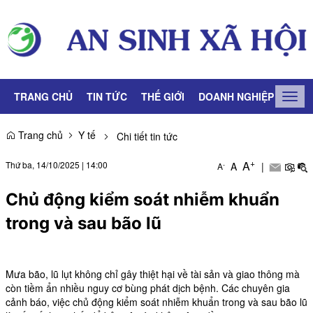
TRANG CHỦ
TIN TỨC
THẾ GIỚI
DOANH NGHIỆP
LAO
Togg
navig
Trang chủ
Y tế
Chi tiết tin tức
+
A
Thứ ba, 14/10/2025
|
14:00
A
|
-
A
Chủ động kiểm soát nhiễm khuẩn
trong và sau bão lũ
Mưa bão, lũ lụt không chỉ gây thiệt hại về tài sản và giao thông mà
còn tiềm ẩn nhiều nguy cơ bùng phát dịch bệnh. Các chuyên gia
cảnh báo, việc chủ động kiểm soát nhiễm khuẩn trong và sau bão lũ