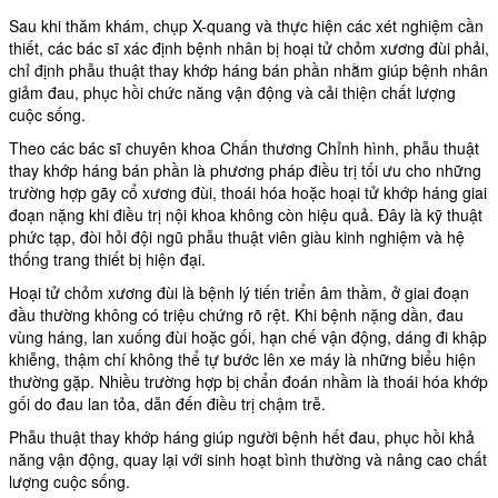
Sau khi thăm khám, chụp X-quang và thực hiện các xét nghiệm cần
thiết, các bác sĩ xác định bệnh nhân bị hoại tử chỏm xương đùi phải,
chỉ định phẫu thuật thay khớp háng bán phần nhằm giúp bệnh nhân
giảm đau, phục hồi chức năng vận động và cải thiện chất lượng
cuộc sống.
Theo các bác sĩ chuyên khoa Chấn thương Chỉnh hình, phẫu thuật
thay khớp háng bán phần là phương pháp điều trị tối ưu cho những
trường hợp gãy cổ xương đùi, thoái hóa hoặc hoại tử khớp háng giai
đoạn nặng khi điều trị nội khoa không còn hiệu quả. Đây là kỹ thuật
phức tạp, đòi hỏi đội ngũ phẫu thuật viên giàu kinh nghiệm và hệ
thống trang thiết bị hiện đại.
Hoại tử chỏm xương đùi là bệnh lý tiến triển âm thầm, ở giai đoạn
đầu thường không có triệu chứng rõ rệt. Khi bệnh nặng dần, đau
vùng háng, lan xuống đùi hoặc gối, hạn chế vận động, dáng đi khập
khiễng, thậm chí không thể tự bước lên xe máy là những biểu hiện
thường gặp. Nhiều trường hợp bị chẩn đoán nhầm là thoái hóa khớp
gối do đau lan tỏa, dẫn đến điều trị chậm trễ.
Phẫu thuật thay khớp háng giúp người bệnh hết đau, phục hồi khả
năng vận động, quay lại với sinh hoạt bình thường và nâng cao chất
lượng cuộc sống.