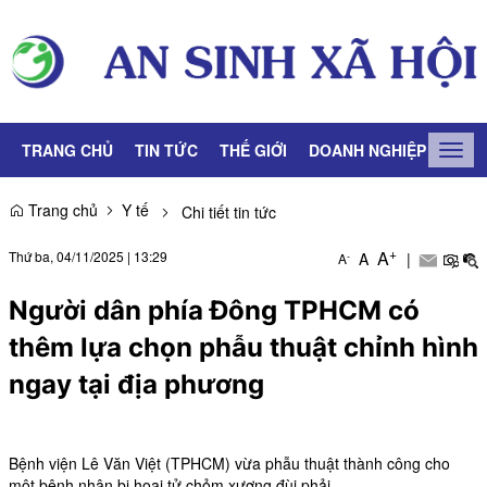
TRANG CHỦ
TIN TỨC
THẾ GIỚI
DOANH NGHIỆP
LAO
Togg
navig
Trang chủ
Y tế
Chi tiết tin tức
+
A
Thứ ba, 04/11/2025
|
13:29
A
|
-
A
Người dân phía Đông TPHCM có
thêm lựa chọn phẫu thuật chỉnh hình
ngay tại địa phương
Bệnh viện Lê Văn Việt (TPHCM) vừa phẫu thuật thành công cho
một bệnh nhân bị hoại tử chỏm xương đùi phải.