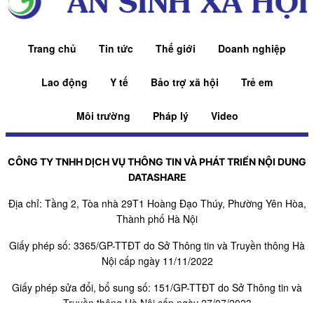
Trang chủ
Tin tức
Thế giới
Doanh nghiệp
Lao động
Y tế
Bảo trợ xã hội
Trẻ em
Môi trường
Pháp lý
Video
CÔNG TY TNHH DỊCH VỤ THÔNG TIN VÀ PHÁT TRIỂN NỘI DUNG
DATASHARE
Địa chỉ: Tầng 2, Tòa nhà 29T1 Hoàng Đạo Thúy, Phường Yên Hòa,
Thành phố Hà Nội
Giấy phép số: 3365/GP-TTĐT do Sở Thông tin và Truyền thông Hà
Nội cấp ngày 11/11/2022
Giấy phép sửa đổi, bổ sung số: 151/GP-TTĐT do Sở Thông tin và
Truyền thông Hà Nội cấp ngày 27/07/2023