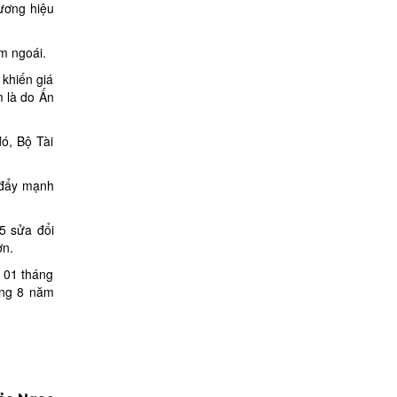
ương hiệu
m ngoái.
 khiến giá
m là do Ấn
ó, Bộ Tài
ể đẩy mạnh
5 sửa đổi
ơn.
 01 tháng
áng 8 năm