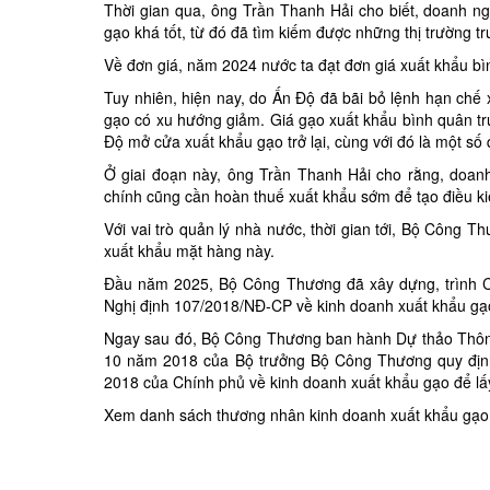
Thời gian qua, ông Trần Thanh Hải cho biết, doanh n
gạo khá tốt, từ đó đã tìm kiếm được những thị trường t
Về đơn giá, năm 2024 nước ta đạt đơn giá xuất khẩu b
Tuy nhiên, hiện nay, do Ấn Độ đã bãi bỏ lệnh hạn chế x
gạo có xu hướng giảm. Giá gạo xuất khẩu bình quân trư
Độ mở cửa xuất khẩu gạo trở lại, cùng với đó là một số
Ở giai đoạn này, ông Trần Thanh Hải cho rằng, doan
chính cũng cần hoàn thuế xuất khẩu sớm để tạo điều k
Với vai trò quản lý nhà nước, thời gian tới, Bộ Công 
xuất khẩu mặt hàng này.
Đầu năm 2025, Bộ Công Thương đã xây dựng, trình C
Nghị định 107/2018/NĐ-CP về kinh doanh xuất khẩu gạo
Ngay sau đó, Bộ Công Thương ban hành Dự thảo Thông
10 năm 2018 của Bộ trưởng Bộ Công Thương quy định
2018 của Chính phủ về kinh doanh xuất khẩu gạo để lấy
Xem danh sách thương nhân kinh doanh xuất khẩu gạo