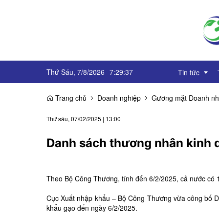
Thứ Sáu, 7/8/2026
7
:
29
:
38
Tin tức
Trang chủ
Doanh nghiệp
Gương mặt Doanh n
Truyền thôn
Thứ sáu, 07/02/2025
|
13:00
Sự kiện
Danh sách thương nhân kinh 
OCOP
Góc báo chí
Theo Bộ Công Thương, tính đến 6/2/2025, cả nước có 
Emagazine
Cục Xuất nhập khẩu
– Bộ Công Thương vừa công bố Da
khẩu gạo đến ngày 6/2/2025.