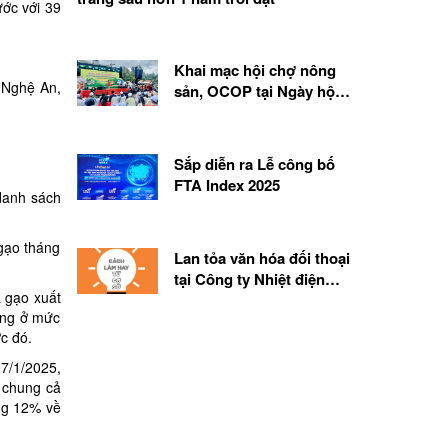
ước với 39
Khai mạc hội chợ nông
 Nghệ An,
sản, OCOP tại Ngày hội
du lịch Kbang năm 2026
Sắp diễn ra Lễ công bố
FTA Index 2025
danh sách
 gạo tháng
Lan tỏa văn hóa đối thoại
tại Công ty Nhiệt điện
á gạo xuất
Duyên Hải
ứng ở mức
c đó.
7/1/2025,
 chung cả
ởng 12% về