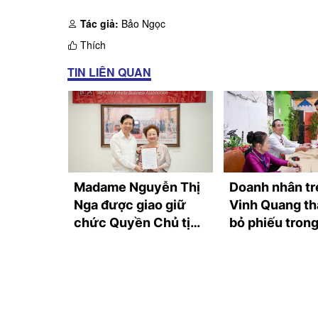
Tác giả:
Bảo Ngọc
Thích
TIN LIÊN QUAN
lãnh đạo
Madame Nguyễn Thị
Doanh nhân tr
Nga được giao giữ
Vinh Quang th
chức Quyền Chủ tịch
bỏ phiếu tron
Hội Doanh nhân Tư
hội toàn dân đ
nhân Việt Nam
cử