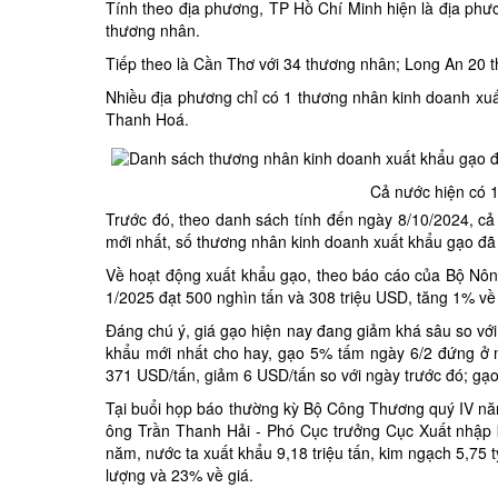
Tính theo địa phương, TP Hồ Chí Minh hiện là địa ph
thương nhân.
Tiếp theo là Cần Thơ với 34 thương nhân; Long An 20
Nhiều địa phương chỉ có 1 thương nhân kinh doanh xuấ
Thanh Hoá.
Cả nước hiện có 
Trước đó, theo danh sách tính đến ngày 8/10/2024, c
mới nhất, số thương nhân kinh doanh xuất khẩu gạo đã
Về hoạt động xuất khẩu gạo, theo báo cáo của Bộ Nông 
1/2025 đạt 500 nghìn tấn và 308 triệu USD, tăng 1% về 
Đáng chú ý, giá gạo hiện nay đang giảm khá sâu so với
khẩu mới nhất cho hay, gạo 5% tấm ngày 6/2 đứng ở
371 USD/tấn, giảm 6 USD/tấn so với ngày trước đó; gạ
Tại buổi họp báo thường kỳ Bộ Công Thương quý IV nă
ông Trần Thanh Hải - Phó Cục trưởng Cục Xuất nhập k
năm, nước ta xuất khẩu 9,18 triệu tấn, kim ngạch 5,75 
lượng và 23% về giá.