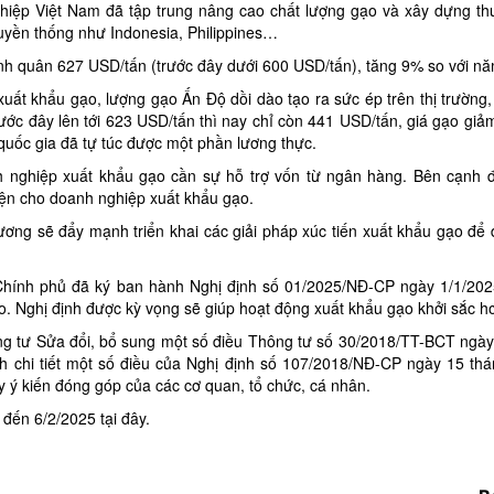
ghiệp Việt Nam đã tập trung nâng cao chất lượng gạo và xây dựng th
ruyền thống như Indonesia, Philippines…
ình quân 627 USD/tấn (trước đây dưới 600 USD/tấn), tăng 9% so với nă
uất khẩu gạo, lượng gạo Ấn Độ dồi dào tạo ra sức ép trên thị trường,
ớc đây lên tới 623 USD/tấn thì nay chỉ còn 441 USD/tấn, giá gạo giả
 quốc gia đã tự túc được một phần lương thực.
h nghiệp xuất khẩu gạo cần sự hỗ trợ vốn từ ngân hàng. Bên cạnh đ
iện cho doanh nghiệp xuất khẩu gạo.
Thương sẽ đẩy mạnh triển khai các giải pháp xúc tiến xuất khẩu gạo đ
hính phủ đã ký ban hành Nghị định số 01/2025/NĐ-CP ngày 1/1/202
. Nghị định được kỳ vọng sẽ giúp hoạt động xuất khẩu gạo khởi sắc h
 tư Sửa đổi, bổ sung một số điều Thông tư số 30/2018/TT-BCT ngày
 chi tiết một số điều của Nghị định số 107/2018/NĐ-CP ngày 15 th
 ý kiến đóng góp của các cơ quan, tổ chức, cá nhân.
 đến 6/2/2025
tại đây
.