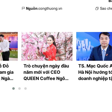
B
Nguồn:
congthuong.vn
Sao ché
ẻ Đỗ
Trò chuyện ngày đầu
TS. Mạc Quốc 
am gia
năm mới với CEO
Hà Nội hướng t
g Ngày
QUEEN Coffee Ngô
doanh nghiệp t
i bầu
Thị Kim Chi
dụng FTA vào 
2026