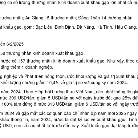
ương có số lượng thương nhân kinh doanh
xuất khẩu gạo
lớn nhất cả n
 thương nhân; An Giang 15 thương nhân; Đồng Tháp 14 thương nhân.
t khẩu gạo, gồm: Bạc Liêu, Bình Định, Đà Nẵng, Hà Tĩnh, Hậu Giang,
158 thương nhân kinh doanh xuất khẩu gạo
ả nước có 157 thương nhân kinh doanh xuất khẩu gạo. Như vậy, theo 
 tăng thêm 1 doanh nghiệp.
nghiệp và Phát triển nông thôn, ước khối lượng và giá trị xuất khẩu
khối lượng nhưng giảm 10,4% về giá trị so với cùng kỳ năm 2024.
 năm 2024. Theo Hiệp hội Lương thực Việt Nam, cập nhật thông tin gi
 mức 399 USD/tấn, giảm 5 USD/tấn so với ngày trước đó; gạo 25% đ
o 100% tấm đứng ở mức 313 USD/tấn, giảm 5 USD/tấn so với ngày trướ
m 2024 và gặp mặt các cơ quan báo chí nhân dịp năm mới 2025 ngày 
hẩu thông tin, năm 2024, nước ta đạt kỷ lục về xuất khẩu gạo. Tính
tỷ USD, con số cao nhất từ trước đến nay. Xuất khẩu gạo đạt tăng trư