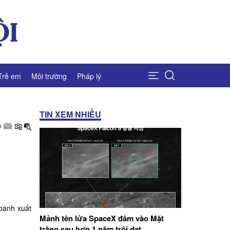
Trẻ em
Môi trường
Pháp lý
TIN XEM NHIỀU
oanh xuất
Mảnh tên lửa SpaceX đâm vào Mặt
trăng sau hơn 1 năm trôi dạt