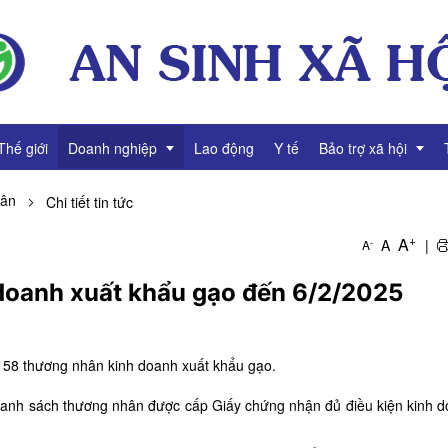
Thế giới
Doanh nghiệp
Lao động
Y tế
Bảo trợ xã hội
hân
Chi tiết tin tức
g
Thông tin Doanh nghiệp
Giảm nghèo
+
A
A
|
-
A
Tài chính Doanh nghiệp
Bình đẳng giới
doanh xuất khẩu gạo đến 6/2/2025
Gương mặt Doanh nhân
Video Doanh nghiệp
158 thương nhân kinh doanh xuất khẩu gạo.
nh sách thương nhân được cấp Giấy chứng nhận đủ điều kiện kinh d