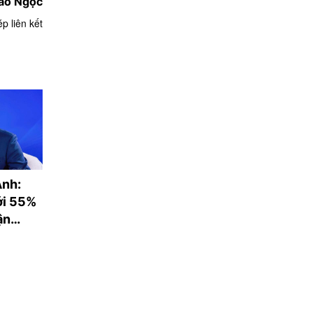
ảo Ngọc
p liên kết
Anh:
Hội Doanh nhân trẻ
Bản lĩnh tự cườ
ới 55%
Việt Nam đặt mục
của doanh nhân 
ận
tiêu mở rộng hội viên,
Nam
năm
đóng góp 15% GDP