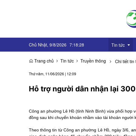
Chủ Nhật, 9/8/2026
7
:
18
:
29
Tin tức
Trang chủ
Tin tức
Truyền thông
Chi tiết tin
Truyền thôn
Thứ năm, 11/06/2026
|
12:09
Sự kiện
Hỗ trợ người dân nhận lại 30
OCOP
Góc báo chí
Công an phường Lê Hồ (tỉnh Ninh Bình) vừa phối hợp v
đồng sau khi chuyển khoản nhầm vào tài khoản người 
Emagazine
Theo thông tin từ Công an phường Lê Hồ, ngày 3/6, anh 