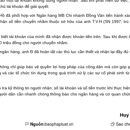
ào một tài khoản không đúng người nhận. Sau khi phát hiện sự việc,
hủ tài khoản để giải quyết.
 Hồ đã phối hợp với Ngân hàng MB Chi nhánh Đồng Văn tiến hành xác
hận số tiền chuyển nhầm thuộc sở hữu của anh T.V.H (SN 1997, trú t
 biết tài khoản của mình đã nhận được khoản tiền trên. Sau khi được
300 triệu đồng cho người chuyển nhầm.
ngân hàng, anh Đ đã hoàn tất các thủ tục cần thiết và nhận lại đầy đủ 
 không chỉ giúp bảo vệ quyền lợi hợp pháp của công dân mà còn góp 
và các tổ chức tín dụng trong quá trình xử lý các sự cố phát sinh từ
 kỹ thông tin người nhận, số tài khoản và số tiền trước khi thực hiệ
 người dân cần nhanh chóng thông báo cho ngân hàng và cơ quan chứ
Huy
Nguồn:
baophapluat.vn
Sao ché