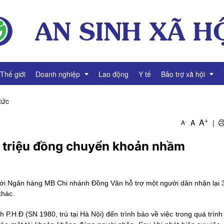
Thế giới
Doanh nghiệp
Lao động
Y tế
Bảo trợ xã hội
 tức
g
Thông tin Doanh nghiệp
Giảm nghèo
+
A
A
|
-
A
Tài chính Doanh nghiệp
Bình đẳng giới
0 triệu đồng chuyển khoản nhầm
Gương mặt Doanh nhân
Video Doanh nghiệp
ới Ngân hàng MB Chi nhánh Đồng Văn hỗ trợ một người dân nhận lại 3
khác.
P.H.Đ (SN 1980, trú tại Hà Nội) đến trình báo về việc trong quá trình