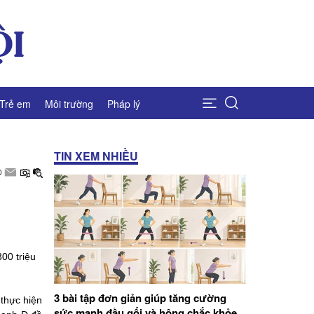
Trẻ em
Môi trường
Pháp lý
TIN XEM NHIỀU
00 triệu
3 bài tập đơn giản giúp tăng cường
 thực hiện
sức mạnh đầu gối và hông chắc khỏe