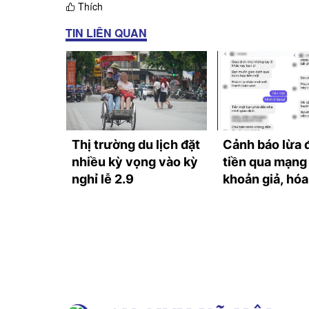
Thích
TIN LIÊN QUAN
t ở Cần
Thị trường du lịch đặt
Cảnh báo lừa 
 vắng
nhiều kỳ vọng vào kỳ
tiền qua mạng 
hồi sinh
nghỉ lễ 2.9
khoản giả, hó
giả và deepfa