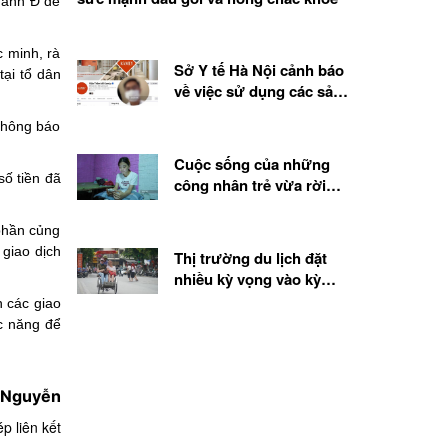
 anh Đ đề
 minh, rà
Sở Y tế Hà Nội cảnh báo
ại tổ dân
về việc sử dụng các sản
phẩm, chế phẩm sinh học
 thông báo
từ tế bào gốc
Cuộc sống của những
số tiền đã
công nhân trẻ vừa rời
quê lên thành phố
phần củng
 giao dịch
Thị trường du lịch đặt
nhiều kỳ vọng vào kỳ
nghỉ lễ 2.9
n các giao
c năng để
 Nguyễn
p liên kết