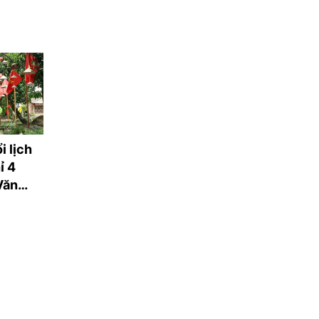
i lịch
100% quầy hàng tại
Sở Công Thương
ỉ 4
các chợ trên địa bàn
Nội: Chủ động đ
Văn
Hải Phòng sẽ thanh
hành, giữ vững 
2026
toán không dùng tiền
định thị trường
mặt