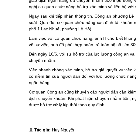
giao dịch ngân hàng đã chuyển nhầm 300 triệu đồng v
nghị cơ quan chức năng hỗ trợ xác minh và liên hệ với c
Ngay sau khi tiếp nhận thông tin, Công an phường Lê
soát. Qua đó, cơ quan chức năng xác định tài khoản n
phố 1 Lạc Nhuế, phường Lê Hồ).
Làm việc với cơ quan chức năng, anh H cho biết không
về sự việc, anh đã phối hợp hoàn trả toàn bộ số tiền 
Đến ngày 10/6, với sự hỗ trợ của lực lượng công an và 
chuyển nhầm.
Việc nhanh chóng xác minh, hỗ trợ giải quyết vụ việc
cố niềm tin của người dân đối với lực lượng chức năng 
ngân hàng.
Cơ quan Công an cũng khuyến cáo người dân cần kiểm tra
dịch chuyển khoản. Khi phát hiện chuyển nhầm tiền,
được hỗ trợ xử lý kịp thời theo quy định.
Tác giả:
Huy Nguyễn