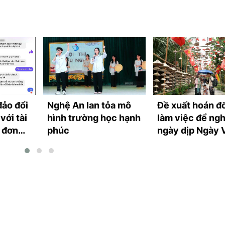
đảo đổi
Nghệ An lan tỏa mô
Đề xuất hoán đổ
với tài
hình trường học hạnh
làm việc để ngh
a đơn
phúc
ngày dịp Ngày 
ke
hóa Việt Nam 