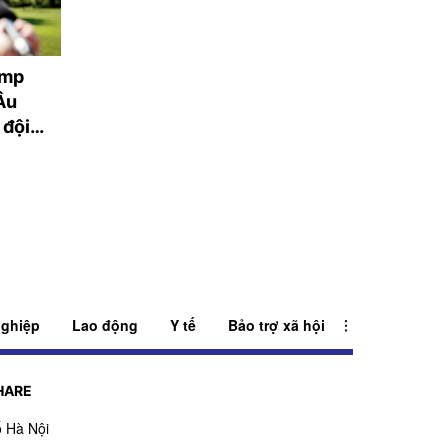
ump
Con trai huyền thoại
Nga kiểm soát t
Âu
Man United qua đời vì
khu định cư tại
 đội
hội chứng đột tử
Ukraina trong n
qua
ghiệp
Lao động
Y tế
Bảo trợ xã hội
HARE
 Hà Nội