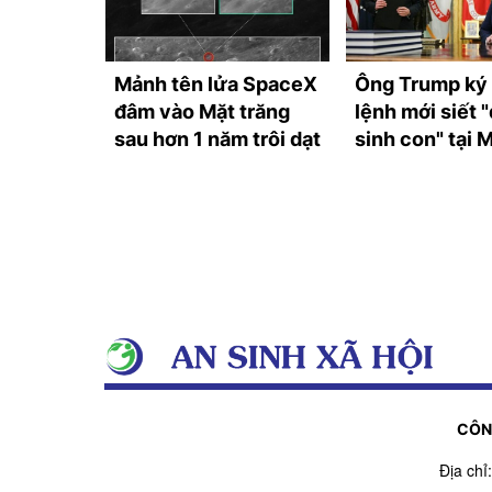
ại Tây
Mảnh tên lửa SpaceX
Ông Trump ký
 khối
đâm vào Mặt trăng
lệnh mới siết "
sau hơn 1 năm trôi dạt
sinh con" tại 
CÔN
Địa ch