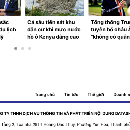
 sắc
Cá sấu tiến sát khu
Tổng thống Tr
du lịch
dân cư khi mực nước
tuyên bố châu 
Mỹ
hồ ở Kenya dâng cao
"không có quân
mạnh"
Trang chủ
Tin tức
Thế giới
Doanh n
G TY TNHH DỊCH VỤ THÔNG TIN VÀ PHÁT TRIỂN NỘI DUNG DATAS
ỉ: Tầng 2, Tòa nhà 29T1 Hoàng Đạo Thúy, Phường Yên Hòa, Thành phố