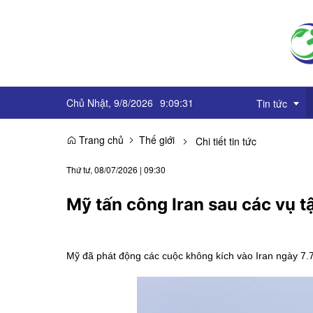
Chủ Nhật, 9/8/2026
9
:
09
:
32
Tin tức
Trang chủ
Thế giới
Chi tiết tin tức
Truyền thôn
Thứ tư, 08/07/2026
|
09:30
Sự kiện
Mỹ tấn công Iran sau các vụ 
OCOP
Góc báo chí
Mỹ đã phát động các cuộc không kích vào Iran ngày 7.7
Emagazine