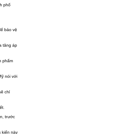
nh phố
để bảo vệ
a tăng áp
ản phẩm
ỹ nói với
sẽ chỉ
ết.
n, trước
iến ​​này