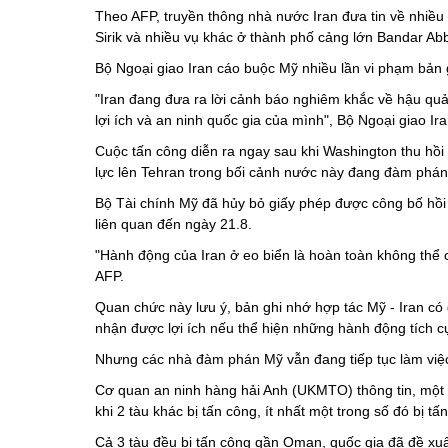
Theo AFP, truyền thông nhà nước Iran đưa tin về nhiề
Sirik và nhiều vụ khác ở thành phố cảng lớn Bandar Ab
Bộ Ngoại giao Iran cáo buộc Mỹ nhiều lần vi phạm bản 
"Iran đang đưa ra lời cảnh báo nghiêm khắc về hậu qu
lợi ích và an ninh quốc gia của mình", Bộ Ngoại giao I
Cuộc tấn công diễn ra ngay sau khi Washington thu hồi 
lực lên Tehran trong bối cảnh nước này đang đàm phán 
Bộ Tài chính
Mỹ
đã hủy bỏ giấy phép được công bố hồi
liên quan đến ngày 21.8.
"Hành động của Iran ở eo biển là hoàn toàn không thể 
AFP.
Quan chức này lưu ý, bản ghi nhớ hợp tác Mỹ - Iran có g
nhận được lợi ích nếu thể hiện những hành động tích c
Nhưng các nhà đàm phán Mỹ vẫn đang tiếp tục làm việc 
Cơ quan an ninh hàng hải Anh (UKMTO) thông tin, một v
khi 2 tàu khác bị tấn công, ít nhất một trong số đó bị 
Cả 3 tàu đều bị tấn công gần Oman, quốc gia đã đề xuấ