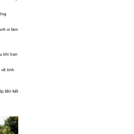
công
ành vi làm
 khi Iran
 về tính
p liên kết