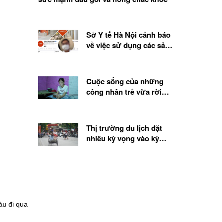
Sở Y tế Hà Nội cảnh báo
về việc sử dụng các sản
phẩm, chế phẩm sinh học
từ tế bào gốc
Cuộc sống của những
công nhân trẻ vừa rời
quê lên thành phố
Thị trường du lịch đặt
nhiều kỳ vọng vào kỳ
nghỉ lễ 2.9
àu đi qua