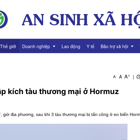
Thế giới
Doanh nghiệp
Lao động
Y tế
Bảo trợ xã hội
g
Thông tin Doanh nghiệp
Giảm nghèo
+
A
A
|
-
A
Tài chính Doanh nghiệp
Bình đẳng giới
tập kích tàu thương mại ở Hormuz
Gương mặt Doanh nhân
Video Doanh nghiệp
, giờ địa phương, sau khi 3 tàu thương mại bị tấn công ở eo biển Hor