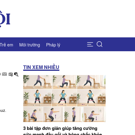
Trẻ em
Môi trường
Pháp lý
TIN XEM NHIỀU
muz.
3 bài tập đơn giản giúp tăng cường
sức mạnh đầu gối và hông chắc khỏe