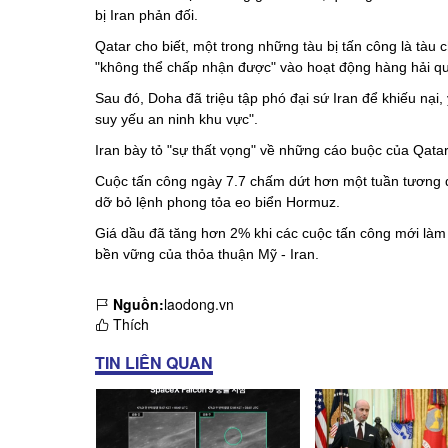
bị Iran phản đối.
Qatar cho biết, một trong những tàu bị tấn công là tàu
"không thể chấp nhận được" vào hoạt động hàng hải qu
Sau đó, Doha đã triệu tập phó đại sứ Iran để khiếu nại,
suy yếu an ninh khu vực".
Iran bày tỏ "sự thất vọng" về những cáo buộc của Qata
Cuộc tấn công ngày 7.7 chấm dứt hơn một tuần tương đối
dỡ bỏ lệnh phong tỏa eo biển Hormuz.
Giá dầu đã tăng hơn 2% khi các cuộc tấn công mới làm 
bền vững của
thỏa thuận Mỹ - Iran.
Nguồn:
laodong.vn
Thích
TIN LIÊN QUAN