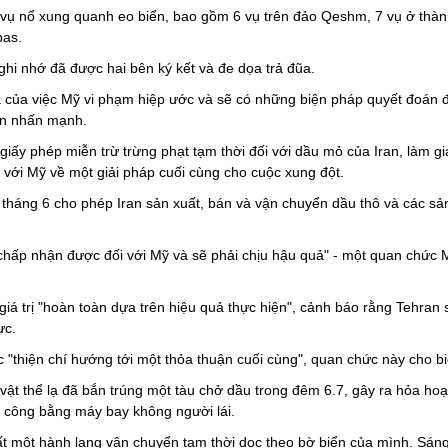
u vụ nổ xung quanh eo biển, bao gồm 6 vụ trên đảo Qeshm, 7 vụ ở thà
bas.
ghi nhớ đã được hai bên ký kết và đe dọa trả đũa.
ả của việc Mỹ vi phạm hiệp ước và sẽ có những biện pháp quyết đoán 
ran nhấn mạnh.
giấy phép miễn trừ trừng phạt tạm thời đối với dầu mỏ của Iran, làm gi
với Mỹ về một giải pháp cuối cùng cho cuộc xung đột.
 tháng 6 cho phép Iran sản xuất, bán và vận chuyển dầu thô và các s
chấp nhận được đối với Mỹ và sẽ phải chịu hậu quả" - một quan chức M
iá trị "hoàn toàn dựa trên hiệu quả thực hiện", cảnh báo rằng Tehran 
ực.
"thiện chí hướng tới một thỏa thuận cuối cùng", quan chức này cho bi
ật thể lạ đã bắn trúng một tàu chở dầu trong đêm 6.7, gây ra hỏa hoạ
tấn công bằng máy bay không người lái.
t một hành lang vận chuyển tạm thời dọc theo bờ biển của mình. Sáng k