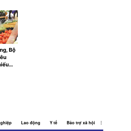
ng, Bộ
Thời tiết ngày 5/8:
Phân loại rác tại
yêu
Bắc Bộ có mưa vừa,
nguồn ở Cần Thơ
hiếu
mưa to
còn "điểm nghẽn
ghiệp
Lao động
Y tế
Bảo trợ xã hội