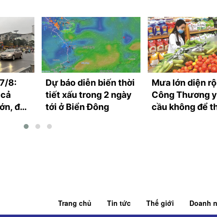
 7/8:
Dự báo diễn biến thời
Mưa lớn diện rộ
 cả
tiết xấu trong 2 ngày
Công Thương 
ớn, đề
tới ở Biển Đông
cầu không để t
c
hàng thiết yếu
Trang chủ
Tin tức
Thế giới
Doanh n