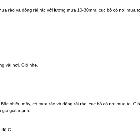
a rào và dông rải rác với lượng mưa 10-30mm, cục bộ có nơi mưa to
g vài nơi. Gió nhẹ.
 Bắc nhiều mây, có mưa rào và dông rải rác, cục bộ có nơi mưa to. Gió
 gió giật mạnh.
3 độ C.