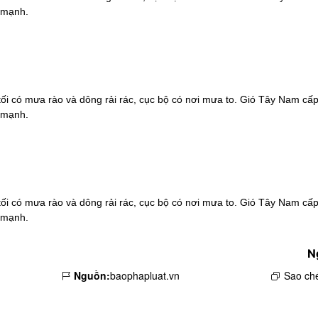
t mạnh.
 tối có mưa rào và dông rải rác, cục bộ có nơi mưa to. Gió Tây Nam cấp
t mạnh.
 tối có mưa rào và dông rải rác, cục bộ có nơi mưa to. Gió Tây Nam cấp
t mạnh.
N
Nguồn:
baophapluat.vn
Sao ché