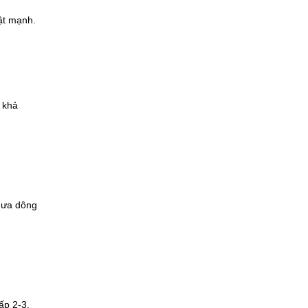
ật mạnh.
 khả
 mưa dông
ấp 2-3.