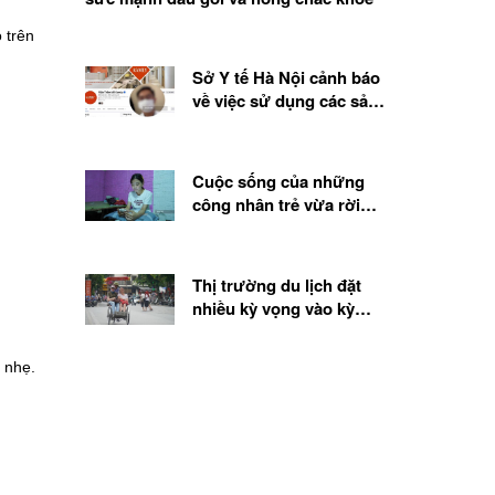
 trên
Sở Y tế Hà Nội cảnh báo
về việc sử dụng các sản
phẩm, chế phẩm sinh học
từ tế bào gốc
Cuộc sống của những
công nhân trẻ vừa rời
quê lên thành phố
Thị trường du lịch đặt
nhiều kỳ vọng vào kỳ
nghỉ lễ 2.9
 nhẹ.