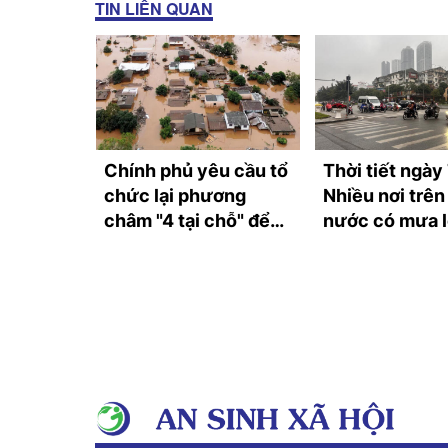
TIN LIÊN QUAN
lên cấp
Chính phủ yêu cầu tổ
Thời tiết ngày
siêu bão
chức lại phương
Nhiều nơi trên
ế giới
châm "4 tại chỗ" để
nước có mưa l
ứng phó thiên tai cực
phòng dông lố
đoan