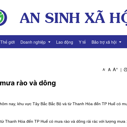
Thế giới
Doanh nghiệp
Lao động
Y tế
Bảo trợ xã hội
g
Thông tin Doanh nghiệp
Giảm nghèo
+
A
A
|
-
A
Tài chính Doanh nghiệp
Bình đẳng giới
ó mưa rào và dông
Gương mặt Doanh nhân
Video Doanh nghiệp
 hôm nay, khu vực Tây Bắc Bắc Bộ và từ Thanh Hóa đến TP Huế có mư
 từ Thanh Hóa đến TP Huế có mưa rào và dông rải rác với lượng mưa 