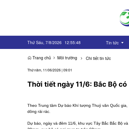
Thứ Sáu, 7/8/2026
12
:
55
:
49
Tin tức
Trang chủ
Môi trường
Chi tiết tin tức
Truyền thôn
Thứ năm, 11/06/2026
|
09:01
Sự kiện
Thời tiết ngày 11/6: Bắc Bộ c
OCOP
Góc báo chí
Theo Trung tâm Dự báo Khí tượng Thuỷ văn Quốc gia,
dông rải rác.
Emagazine
Dự báo, ngày và đêm 11/6, khu vực Tây Bắc Bắc Bộ và