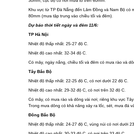
30mm, cục bộ có nơi mưa to trên 60mm.
Khu vực từ TP Đà Nẵng đến Lâm Đồng và Nam Bộ có mư
80mm (mưa tập trung vào chiều tối và đêm).
Dự báo thời tiết ngày và đêm 11/6:
TP Hà Nội
Nhiệt độ thấp nhất: 25-27 độ C.
Nhiệt độ cao nhất: 32-34 độ C.
Có mây, ngày nắng, chiều tối và đêm có mưa rào và dôn
Tây Bắc Bộ
Nhiệt độ thấp nhất: 22-25 độ C, có nơi dưới 22 độ C.
Nhiệt độ cao nhất: 29-32 độ C, có nơi trên 32 độ C.
Có mây, có mưa rào và dông vài nơi; riêng khu vực Tây
Trong mưa dông có khả năng xảy ra lốc, sét, mưa đá và
Đông Bắc Bộ
Nhiệt độ thấp nhất: 24-27 độ C, vùng núi có nơi dưới 2
Nhiệt độ cao nhất: 30-33 độ C, có nơi trên 33 độ C.