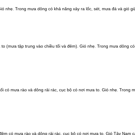
ió nhẹ. Trong mưa dông có khả năng xảy ra lốc, sét, mưa đá và gió gi
 to (mưa tập trung vào chiều tối và đêm). Gió nhẹ. Trong mưa dông có
 tối có mưa rào và dông rải rác, cục bộ có nơi mưa to. Gió nhẹ. Trong
à đêm có mưa rào và dông rải rác, cục bộ có nơi mưa to. Gió Tây Nam c