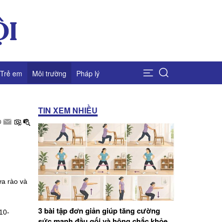
Trẻ em
Môi trường
Pháp lý
TIN XEM NHIỀU
a rào và
3 bài tập đơn giản giúp tăng cường
10-
sức mạnh đầu gối và hông chắc khỏe