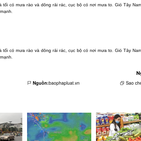
và tối có mưa rào và dông rải rác, cục bộ có nơi mưa to. Gió Tây Na
t mạnh.
và tối có mưa rào và dông rải rác, cục bộ có nơi mưa to. Gió Tây Na
t mạnh.
N
Nguồn:
baophapluat.vn
Sao ché