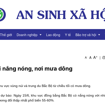
Thế giới
Doanh nghiệp
Lao động
Y tế
Bảo trợ xã hội
g
Thông tin Doanh nghiệp
Giảm nghèo
+
A
A
|
-
A
Tài chính Doanh nghiệp
Bình đẳng giới
ơi nắng nóng, nơi mưa dông
Gương mặt Doanh nhân
Video Doanh nghiệp
u vực vùng núi và trung du Bắc Bộ từ chiều tối có mưa dông.
dự báo: Ngày 15/6, khu vực đồng bằng Bắc Bộ có nắng nóng với nhi
tương đối thấp nhất phổ biến 55-60%.