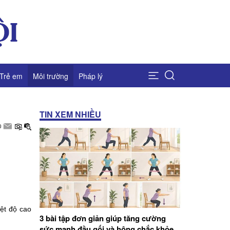
Trẻ em
Môi trường
Pháp lý
TIN XEM NHIỀU
ệt độ cao
3 bài tập đơn giản giúp tăng cường
sức mạnh đầu gối và hông chắc khỏe