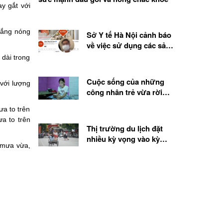
y gắt với
nắng nóng
Sở Y tế Hà Nội cảnh báo
về việc sử dụng các sản
phẩm, chế phẩm sinh học
dài trong
từ tế bào gốc
Cuộc sống của những
với lượng
công nhân trẻ vừa rời
quê lên thành phố
a to trên
a to trên
Thị trường du lịch đặt
nhiều kỳ vọng vào kỳ
 mưa vừa,
nghỉ lễ 2.9