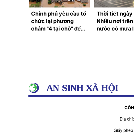
lên cấp
Chính phủ yêu cầu tổ
Thời tiết ngày
siêu bão
chức lại phương
Nhiều nơi trên
ế giới
châm "4 tại chỗ" để
nước có mưa l
ứng phó thiên tai cực
phòng dông lố
đoan
CÔN
Địa ch
Giấy phép