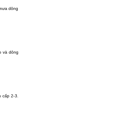
 mưa dông
o và dông
m cấp 2-3.