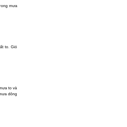
Trong mưa
t to. Gió
mưa to và
g mưa dông