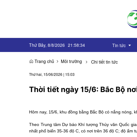
Thứ Bảy, 8/8/2026
21
:
58
:
35
Tin tức
Trang chủ
Môi trường
Chi tiết tin tức
Truyền thôn
Thứ hai, 15/06/2026
|
15:03
Sự kiện
Thời tiết ngày 15/6: Bắc Bộ n
OCOP
Góc báo chí
Hôm nay, 15/6, khu đồng bằng Bắc Bộ có nắng nóng, kh
Emagazine
Theo Trung tâm Dự báo Khí tượng Thủy văn Quốc gia 
nhất phổ biến 35-36 độ C, có nơi trên 36 độ C; độ ẩm 