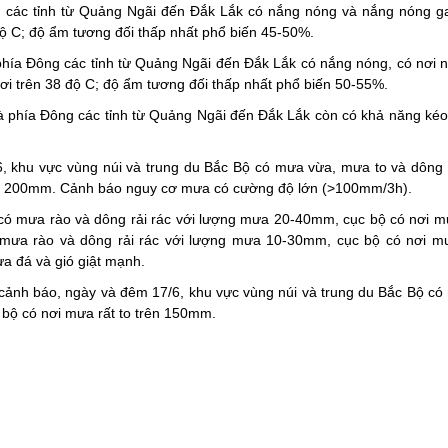
các tỉnh từ Quảng Ngãi đến Đắk Lắk có nắng nóng và nắng nóng ga
 độ C; độ ẩm tương đối thấp nhất phổ biến 45-50%.
phía Đông các tỉnh từ Quảng Ngãi đến Đắk Lắk có nắng nóng, có nơi 
nơi trên 38 độ C; độ ẩm tương đối thấp nhất phổ biến 50-55%.
 phía Đông các tỉnh từ Quảng Ngãi đến Đắk Lắk còn có khả năng kéo 
6, khu vực vùng núi và trung du Bắc Bộ có mưa vừa, mưa to và dông 
ên 200mm. Cảnh báo nguy cơ mưa có cường độ lớn (>100mm/3h).
 có mưa rào và dông rải rác với lượng mưa 20-40mm, cục bộ có nơi mư
ưa rào và dông rải rác với lượng mưa 10-30mm, cục bộ có nơi mư
a đá và gió giật mạnh.
ảnh báo, ngày và đêm 17/6, khu vực vùng núi và trung du Bắc Bộ có
bộ có nơi mưa rất to trên 150mm.