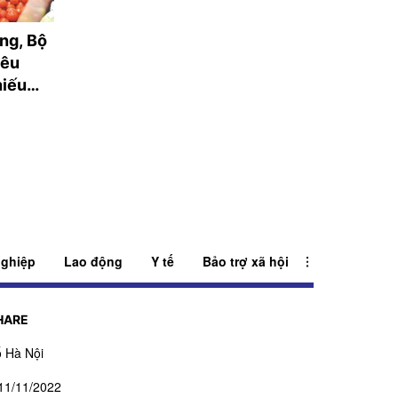
ng, Bộ
Thời tiết ngày 5/8:
Phân loại rác tại
yêu
Bắc Bộ có mưa vừa,
nguồn ở Cần Thơ
hiếu
mưa to
còn "điểm nghẽn
ghiệp
Lao động
Y tế
Bảo trợ xã hội
HARE
 Hà Nội
11/11/2022