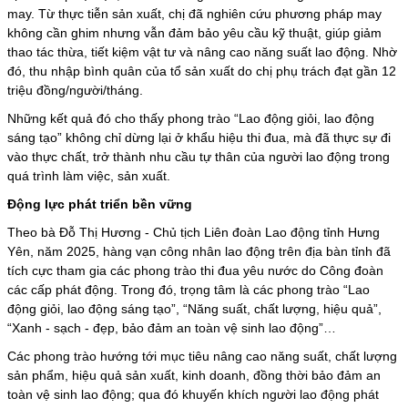
may. Từ thực tiễn sản xuất, chị đã nghiên cứu phương pháp may
không cần ghim nhưng vẫn đảm bảo yêu cầu kỹ thuật, giúp giảm
thao tác thừa, tiết kiệm vật tư và nâng cao năng suất lao động. Nhờ
đó, thu nhập bình quân của tổ sản xuất do chị phụ trách đạt gần 12
triệu đồng/người/tháng.
Những kết quả đó cho thấy phong trào “Lao động giỏi, lao động
sáng tạo” không chỉ dừng lại ở khẩu hiệu thi đua, mà đã thực sự đi
vào thực chất, trở thành nhu cầu tự thân của người lao động trong
quá trình làm việc, sản xuất.
Động lực phát triển bền vững
Theo bà Đỗ Thị Hương - Chủ tịch Liên đoàn Lao động tỉnh Hưng
Yên, năm 2025, hàng vạn công nhân lao động trên địa bàn tỉnh đã
tích cực tham gia các phong trào thi đua yêu nước do Công đoàn
các cấp phát động. Trong đó, trọng tâm là các phong trào “Lao
động giỏi, lao động sáng tạo”, “Năng suất, chất lượng, hiệu quả”,
“Xanh - sạch - đẹp, bảo đảm an toàn vệ sinh lao động”…
Các phong trào hướng tới mục tiêu nâng cao năng suất, chất lượng
sản phẩm, hiệu quả sản xuất, kinh doanh, đồng thời bảo đảm an
toàn vệ sinh lao động; qua đó khuyến khích người lao động phát