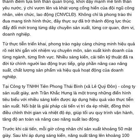
thành điểm tựa tinh thần quan trọng, khơi dậy mạnh mẽ tinh thần
yêu nước, ý chí vươn lên và khát vọng cống hiến của đội ngũ công
nhân, viên chức, lao động (CNVCLĐ). Không chỉ là phong trào thi
đua mang tính hình thức, đây thực sự đã trở thành động lực thúc
đẩy đổi mới trong từng dây chuyền sản xuất, từng cơ quan, đơn vị,
doanh nghiệp.
Từ thực tiễn triển khai, phong trào ngày càng chứng minh hiệu quả
rõ nét khi gắn với nhiệm vụ chuyên môn, sản xuất kinh doanh của
từng ngành, từng lĩnh vực. Nhiều sáng kiến, cải tiến kỹ thuật đã ra
đời từ chính
người lao động
trực tiếp, góp phần nâng cao năng
suất, chất lượng sản phẩm và hiệu quả hoạt động của doanh
nghiệp.
Tại Công ty TNHH Tiên Phong Thái Bình (xã Lê Quý Đôn) - công ty
sản xuất giày, anh Trần Khắc Hưng là một trong những điển hình
tiêu biểu với nhiều sáng kiến được áp dụng hiệu quả vào thực tiễn
sản xuất. Nổi bật là giải pháp cải tiến vị trí da ép nhiệt, đồng thời
điều chỉnh thời gian và nhiệt độ ép, giúp tối ưu quy trình vận hành,
tăng độ an toàn và nâng cao năng suất lao động.
Trước khi cải tiến, mỗi giờ công nhân chỉ sản xuất khoảng 50 mặt
giày. Sau khi áp dụng sáng kiến, năng suất tăng lên khoảng 100