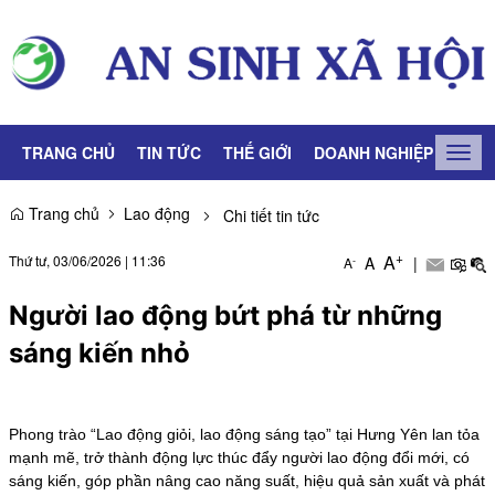
TRANG CHỦ
TIN TỨC
THẾ GIỚI
DOANH NGHIỆP
LAO
Togg
navig
Trang chủ
Lao động
Chi tiết tin tức
+
A
Thứ tư, 03/06/2026
|
11:36
A
|
-
A
Người lao động bứt phá từ những
sáng kiến nhỏ
Phong trào “Lao động giỏi, lao động sáng tạo” tại Hưng Yên lan tỏa
mạnh mẽ, trở thành động lực thúc đẩy người lao động đổi mới, có
sáng kiến, góp phần nâng cao năng suất, hiệu quả sản xuất và phát