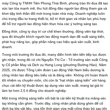
máy Công ty TNHH Tiên Phong Thái Bình, phong trào thi đua đã tạo
sức lan tỏa mạnh mẽ, thu hút đông đảo người lao động tham gia và
khơi dậy tinh thần đổi mới trong toàn nhà máy. Doanh nghiệp luôn
chú trọng đầu tư trang thiết bị, bố trí thời gian và nhân lực phù hợp
để hỗ trợ người lao động hiện thực hóa các ý tưởng sáng tạo.
Đồng thời, công ty duy trì cơ chế khen thưởng, động viên kịp thời,
qua đó khuyến khích người lao động mạnh dạn đề xuất sáng kiến,
phát huy năng lực, góp phần nâng cao hiệu quả sản xuất, kinh
doanh.
Trong môi trường thi đua đó, many điển hình tiên tiến tiếp tục được
ghi nhận, trong đó có chị Nguyễn Thị Cư - Tổ trưởng sản xuất Công
ty Cổ phần May và Dịch vụ Hưng Long (phường Đường Hào). Năm
2025, chị được Tổng Liên đoàn Lao động Việt Nam biểu dương là
công nhân lao động tiêu biểu và là đảng viên. Không chỉ hoàn thành
tốt nhiệm vụ chuyên môn, chị còn là “hạt nhân sáng kiến” với hàng
chục cải tiến kỹ thuật được áp dụng vào sản xuất, mang lại giá trị
làm lợi hơn 2,5 tỉ đồng cho doanh nghiệp.
Một trong những sáng kiến nổi bật là cải tiến kỹ thuật tra măng-séc
tay không cần ghim. Trước đây, công nhân phải dùng ghim để cố
định ba lớp vật liệu, vừa tốn thời gian vừa mất công tháo bỏ sau khi