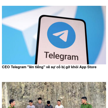
CEO Telegram "lên tiếng" về sự cố bị gỡ khỏi App Store