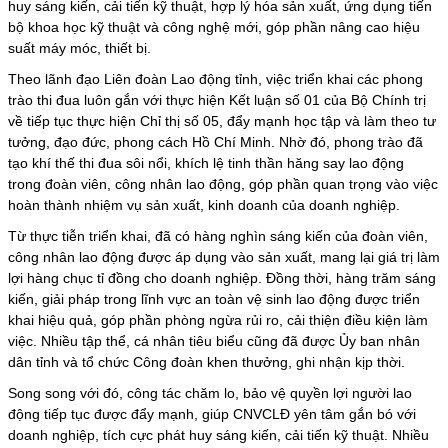
huy sáng kiến, cải tiến kỹ thuật, hợp lý hóa sản xuất, ứng dụng tiến
bộ khoa học kỹ thuật và công nghệ mới, góp phần nâng cao hiệu
suất máy móc, thiết bị.
Theo lãnh đạo Liên đoàn Lao động tỉnh, việc triển khai các phong
trào thi đua luôn gắn với thực hiện Kết luận số 01 của Bộ Chính trị
về tiếp tục thực hiện Chỉ thị số 05, đẩy mạnh học tập và làm theo tư
tưởng, đạo đức, phong cách Hồ Chí Minh. Nhờ đó, phong trào đã
tạo khí thế thi đua sôi nổi, khích lệ tinh thần hăng say lao động
trong đoàn viên, công nhân lao động, góp phần quan trọng vào việc
hoàn thành nhiệm vụ sản xuất, kinh doanh của doanh nghiệp.
Từ thực tiễn triển khai, đã có hàng nghìn sáng kiến của đoàn viên,
công nhân lao động được áp dụng vào sản xuất, mang lại giá trị làm
lợi hàng chục tỉ đồng cho doanh nghiệp. Đồng thời, hàng trăm sáng
kiến, giải pháp trong lĩnh vực an toàn vệ sinh lao động được triển
khai hiệu quả, góp phần phòng ngừa rủi ro, cải thiện điều kiện làm
việc. Nhiều tập thể, cá nhân tiêu biểu cũng đã được Ủy ban nhân
dân tỉnh và tổ chức Công đoàn khen thưởng, ghi nhận kịp thời.
Song song với đó, công tác chăm lo, bảo vệ quyền lợi người lao
động tiếp tục được đẩy mạnh, giúp CNVCLĐ yên tâm gắn bó với
doanh nghiệp, tích cực phát huy sáng kiến, cải tiến kỹ thuật. Nhiều