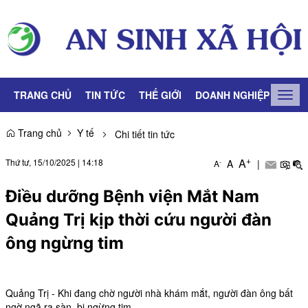
TRANG CHỦ
TIN TỨC
THẾ GIỚI
DOANH NGHIỆP
LAO
Togg
navig
Trang chủ
Y tế
Chi tiết tin tức
+
A
Thứ tư, 15/10/2025
|
14:18
A
|
-
A
Điều dưỡng Bệnh viện Mắt Nam
Quảng Trị kịp thời cứu người đàn
ông ngừng tim
Quảng Trị - Khi đang chờ người nhà khám mắt, người đàn ông bất
ngờ ngã ra sàn, bị ngừng tim.