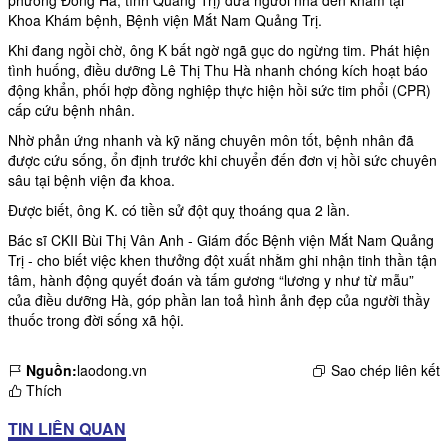
Khoa Khám bệnh, Bệnh viện Mắt Nam Quảng Trị.
Khi đang ngồi chờ, ông K bất ngờ ngã gục do ngừng tim. Phát hiện
tình huống, điều dưỡng Lê Thị Thu Hà nhanh chóng kích hoạt báo
động khẩn, phối hợp đồng nghiệp thực hiện hồi sức tim phổi (CPR)
cấp cứu bệnh nhân.
Nhờ phản ứng nhanh và kỹ năng chuyên môn tốt, bệnh nhân đã
được cứu sống, ổn định trước khi chuyển đến đơn vị hồi sức chuyên
sâu tại bệnh viện đa khoa.
Được biết, ông K. có tiền sử đột quỵ thoáng qua 2 lần.
Bác sĩ CKII Bùi Thị Vân Anh - Giám đốc Bệnh viện Mắt Nam Quảng
Trị - cho biết việc khen thưởng đột xuất nhằm ghi nhận tinh thần tận
tâm, hành động quyết đoán và tấm gương “lương y như từ mẫu”
của điều dưỡng Hà, góp phần lan toả hình ảnh đẹp của người thầy
thuốc trong đời sống xã hội.
Nguồn:
laodong.vn
Sao chép liên kết
Thích
TIN LIÊN QUAN